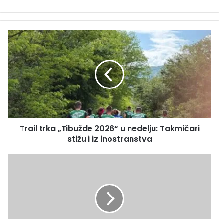
Trail trka „Tibužde 2026“ u nedelju: Takmičari
stižu i iz inostranstva