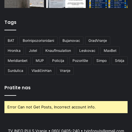
Tags
BAT
Borinipozorisnidani
Bujanovac
GradVranje
Hronika
Jotel
KnaufInsulation
Leskovac
MaxBet
Meridianbet
MUP
Policija
Pozorište
Simpo
Srbija
Surdulica
VladičinHan
Vranje
Pratite nas
Error Can not Get Posts, Incorrect account info.
TV INFO PULS Vranje • 060/ 0405-240 • tvinfopuls@gmail.com