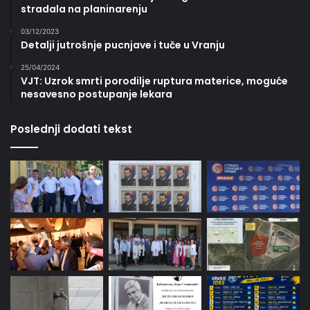
stradala na planinarenju
03/12/2023
Detalji jutrošnje pucnjave i tuče u Vranju
25/04/2024
VJT: Uzrok smrti porodilje ruptura materice, moguće
nesavesno postupanje lekara
Poslednji dodati tekst