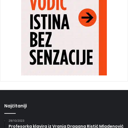
Najčitaniji
29/10/2023
Profesorka klavira iz Vranja Dragana Ristić Mladenović