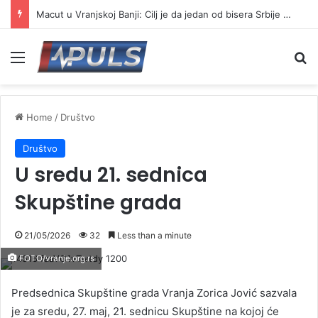
Macut u Vranjskoj Banji: Cilj je da jedan od bisera Srbije postane još jači centar banjskog turizma
Menu
Se
Home
/
Društvo
Društvo
U sredu 21. sednica
Skupštine grada
21/05/2026
32
Less than a minute
FOTO/vranje.org.rs
Predsednica Skupštine grada Vranja Zorica Jović sazvala
je za sredu, 27. maj, 21. sednicu Skupštine na kojoj će