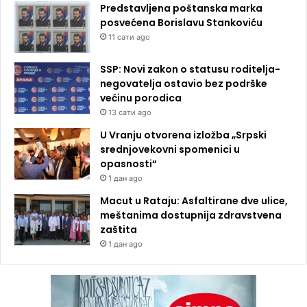
Predstavljena poštanska marka
posvećena Borislavu Stankoviću
11 сати ago
SSP: Novi zakon o statusu roditelja-
negovatelja ostavio bez podrške
većinu porodica
13 сати ago
U Vranju otvorena izložba „Srpski
srednjovekovni spomenici u
opasnosti“
1 дан ago
Macut u Rataju: Asfaltirane dve ulice,
meštanima dostupnija zdravstvena
zaštita
1 дан ago