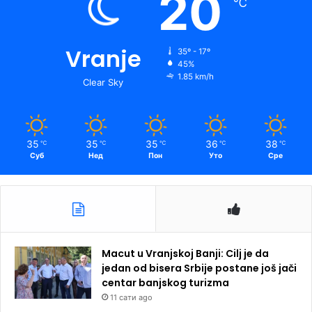
20
℃
Vranje
35º - 17º
45%
1.85 km/h
Clear Sky
35
35
35
36
38
℃
℃
℃
℃
℃
Суб
Нед
Пон
Уто
Сре
Macut u Vranjskoj Banji: Cilj je da
jedan od bisera Srbije postane još jači
centar banjskog turizma
11 сати ago