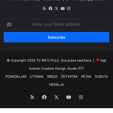
RSS
Facebook
X
YouTube
Instagram
Enter
your
Email
address
© Copyright 2026 TV INFO PULS. Sva prava zadržana. |
Sajt
kreirao
Creative Design Studio P77
PONEDELJAK
UTORAK
SREDA
ČETVRTAK
PETAK
SUBOTA
NEDELJA
RSS
Facebook
X
YouTube
Instagram