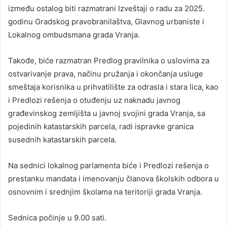
između ostalog biti razmatrani Izveštaji o radu za 2025.
godinu Gradskog pravobranilaštva, Glavnog urbaniste i
Lokalnog ombudsmana grada Vranja.
Takođe, biće razmatran Predlog pravilnika o uslovima za
ostvarivanje prava, načinu pružanja i okončanja usluge
smeštaja korisnika u prihvatilište za odrasla i stara lica, kao
i Predlozi rešenja o otuđenju uz naknadu javnog
građevinskog zemljišta u javnoj svojini grada Vranja, sa
pojedinih katastarskih parcela, radi ispravke granica
susednih katastarskih parcela.
Na sednici lokalnog parlamenta biće i Predlozi rešenja o
prestanku mandata i imenovanju članova školskih odbora u
osnovnim i srednjim školama na teritoriji grada Vranja.
Sednica počinje u 9.00 sati.