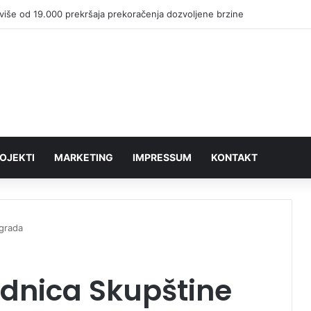
više od 19.000 prekršaja prekoračenja dozvoljene brzine
OJEKTI
MARKETING
IMPRESSUM
KONTAKT
grada
ednica Skupštine