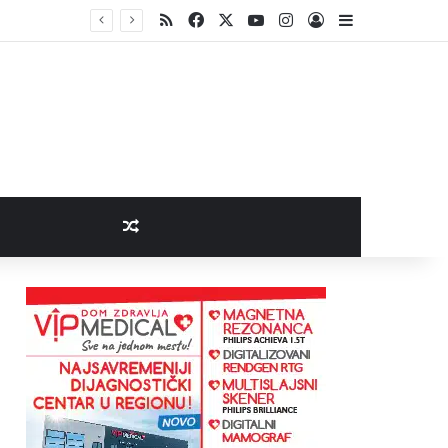
RSS
Facebook
X
YouTube
Instagram
Log In
Sidebar
Random Article