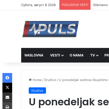
Субота, август 8 2026
POSLEDNJE VESTI
Otkriveno 
NASLOVNA
VESTI
O NAMA
TV
PR
Facebook
Home
/
Društvo
/
U ponedeljak sednica Skupštine 
X
Društvo
Share via Email
U ponedeljak s
Print