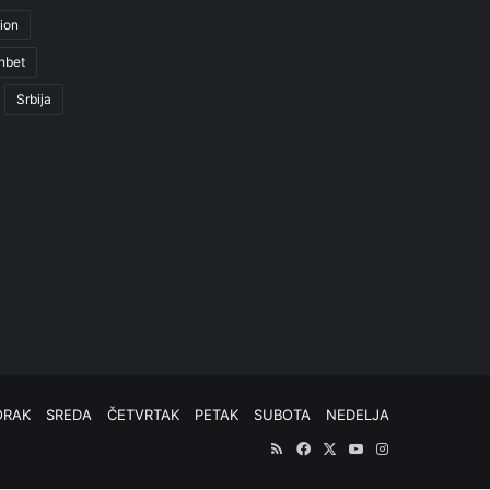
ion
nbet
Srbija
ORAK
SREDA
ČETVRTAK
PETAK
SUBOTA
NEDELJA
RSS
Facebook
X
YouTube
Instagram