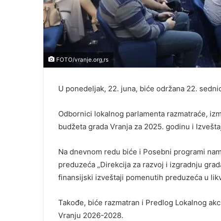
FOTO/vranje.org,rs
U ponedeljak, 22. juna, biće održana 22. sedni
Odbornici lokalnog parlamenta razmatraće, iz
budžeta grada Vranja za 2025. godinu i Izvešta
Na dnevnom redu biće i Posebni programi nami
preduzeća „Direkcija za razvoj i izgradnju grada
finansijski izveštaji pomenutih preduzeća u likv
Takođe, biće razmatran i Predlog Lokalnog akc
Vranju 2026-2028.