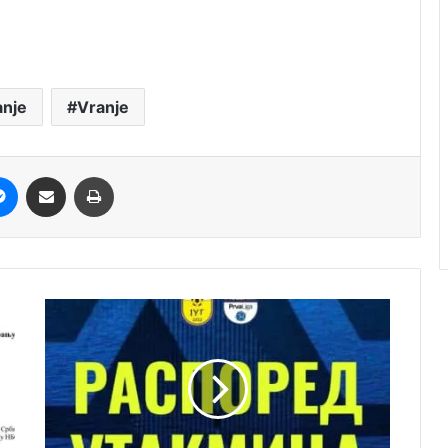
nje
Vranje
it
Messenger
Share via Email
Print