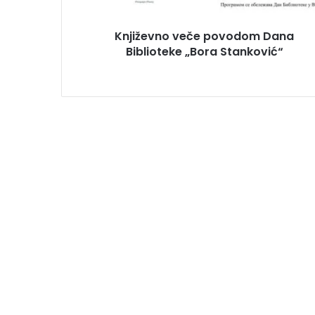
Književno veče povodom Dana
Biblioteke „Bora Stanković“