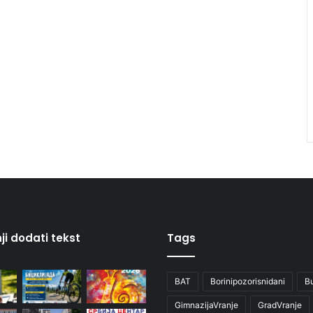
ji dodati tekst
Tags
BAT
Borinipozorisnidani
B
GimnazijaVranje
GradVranje