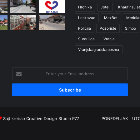
Hronika
Jotel
KnaufInsulat
Leskovac
MaxBet
Meridia
Policija
Pozorište
Simpo
Surdulica
Vranje
Vranjskagradskapesma
Enter
your
Email
address
Sajt kreirao
Creative Design Studio P77
PONEDELJAK
UT