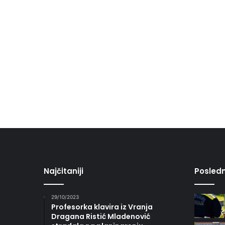
Najčitaniji
Posledn
29/10/2023
Profesorka klavira iz Vranja
Dragana Ristić Mladenović