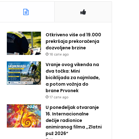
Otkriveno više od 19.000
prekršaja prekoračenja
dozvoljene brzine
16 сати ago
Vranje ovog vikenda na
dva točka: Mini
biciklijada za najmlađe,
a potom vožnja do
brane Prvonek
17 сати ago
U ponedeljak otvaranje
16. Internacionalne
dečije radionice
animiranog filma ,,Zlatni
puž 2026“