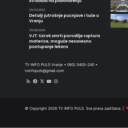
stradala na planinarenju
03/12/2023
Detalji jutrošnje pucnjave i tuče u
Vranju
25/04/2024
VJT: Uzrok smrti porodilje ruptura
materice, moguće nesavesno
postupanje lekara
TV INFO PULS Vranje • 060/ 0405-240 •
tvinfopuls@gmail.com
RSS
Facebook
X
YouTube
Instagram
© Copyright 2026 TV INFO PULS. Sva prava zadržana. |