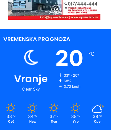
VREMENSKA PROGNOZA
20
℃
Vranje
33º - 20º
68%
0.72 km/h
Clear Sky
33
34
37
38
38
℃
℃
℃
℃
℃
Суб
Нед
Пон
Уто
Сре