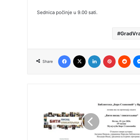
Sednica počinje u 9.00 sati.
GradVra
Facebook
X
LinkedIn
Pinterest
Redd
Share