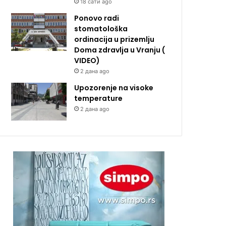
18 сати ago
Ponovo radi
stomatološka
ordinacija u prizemlju
Doma zdravlja u Vranju (
VIDEO)
2 дана ago
Upozorenje na visoke
temperature
2 дана ago