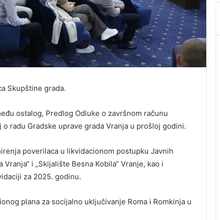
ca Skupštine grada.
među ostalog, Predlog Odluke o završnom računu
j o radu Gradske uprave grada Vranja u prošloj godini.
renja poverilaca u likvidacionom postupku Javnih
 Vranja“ i „Skijalište Besna Kobila“ Vranje, kao i
idaciji za 2025. godinu.
ionog plana za socijalno uključivanje Roma i Romkinja u