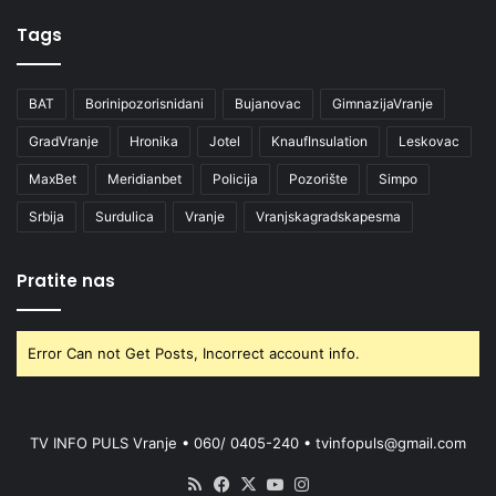
Tags
BAT
Borinipozorisnidani
Bujanovac
GimnazijaVranje
GradVranje
Hronika
Jotel
KnaufInsulation
Leskovac
MaxBet
Meridianbet
Policija
Pozorište
Simpo
Srbija
Surdulica
Vranje
Vranjskagradskapesma
Pratite nas
Error Can not Get Posts, Incorrect account info.
TV INFO PULS Vranje • 060/ 0405-240 • tvinfopuls@gmail.com
RSS
Facebook
X
YouTube
Instagram