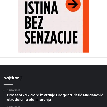
Najčitaniji
29/10/2023
Profesorka klavira iz Vranja Dragana Ristić Mladenović
stradala na planinarenju