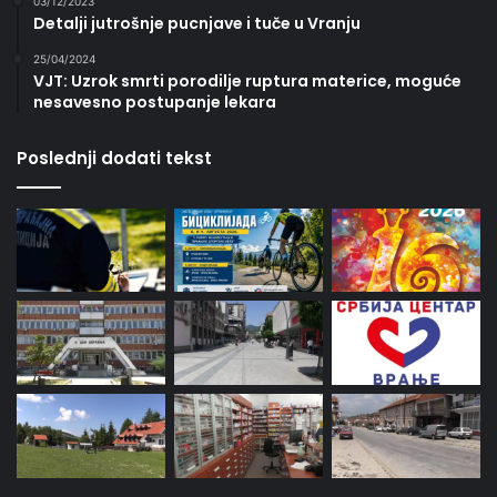
03/12/2023
Detalji jutrošnje pucnjave i tuče u Vranju
25/04/2024
VJT: Uzrok smrti porodilje ruptura materice, moguće
nesavesno postupanje lekara
Poslednji dodati tekst