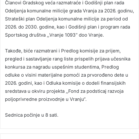
Članovi Gradskog veća razmatraće i Godišnji plan rada
Odeljenja komunalne milicije grada Vranja za 2026. godinu,
Strateški plan Odeljenja komunalne milicije za period od
2026. do 2030. godine, kao i Godišnji plan i program rada
Sportskog društva ,,Vranje 1093“ doo Vranje.
Takođe, biće razmatrani i Predlog komisije za prijem,
pregled i sastavljanje rang liste prispelih prijava učesnika
konkursa za nagradu uspešnim studentima, Predlog
odluke o visini materijalne pomoći za prvorođeno dete u
2026. godini, kao i Odluka komisije o dodeli finansijskih
sredstava u okviru projekta ,,Fond za podsticaj razvoja
poljoprivredne proizvodnje u Vranju“.
Sednica počinje u 8 sati.