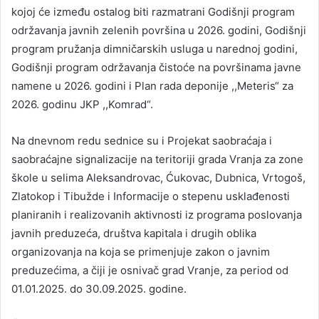
kojoj će između ostalog biti razmatrani Godišnji program
održavanja javnih zelenih površina u 2026. godini, Godišnji
program pružanja dimničarskih usluga u narednoj godini,
Godišnji program održavanja čistoće na površinama javne
namene u 2026. godini i Plan rada deponije ,,Meteris“ za
2026. godinu JKP ,,Komrad“.
Na dnevnom redu sednice su i Projekat saobraćaja i
saobraćajne signalizacije na teritoriji grada Vranja za zone
škole u selima Aleksandrovac, Ćukovac, Dubnica, Vrtogoš,
Zlatokop i Tibužde i Informacije o stepenu usklađenosti
planiranih i realizovanih aktivnosti iz programa poslovanja
javnih preduzeća, društva kapitala i drugih oblika
organizovanja na koja se primenjuje zakon o javnim
preduzećima, a čiji je osnivač grad Vranje, za period od
01.01.2025. do 30.09.2025. godine.