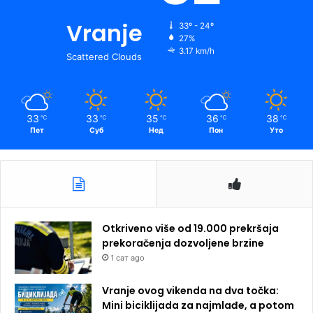
Vranje
33º - 24º
27%
3.17 km/h
Scattered Clouds
33
33
35
36
38
℃
℃
℃
℃
℃
Пет
Суб
Нед
Пон
Уто
Otkriveno više od 19.000 prekršaja
prekoračenja dozvoljene brzine
1 сат ago
Vranje ovog vikenda na dva točka:
Mini biciklijada za najmlađe, a potom