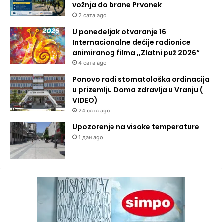
vožnja do brane Prvonek
2 сата ago
U ponedeljak otvaranje 16.
Internacionalne dečije radionice
animiranog filma ,,Zlatni puž 2026“
4 сата ago
Ponovo radi stomatološka ordinacija
u prizemlju Doma zdravlja u Vranju (
VIDEO)
24 сата ago
Upozorenje na visoke temperature
1 дан ago