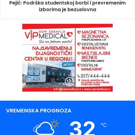
Pejić: Podrška studentskoj borbi i prevremenim
izborima je bezuslovna
VREMENSKA PROGNOZA
32
℃