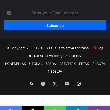
Enter
your
Email
address
© Copyright 2026 TV INFO PULS. Sva prava zadržana. |
Sajt
kreirao
Creative Design Studio P77
PONEDELJAK
UTORAK
SREDA
ČETVRTAK
PETAK
SUBOTA
NEDELJA
RSS
Facebook
X
YouTube
Instagram
Optimized by Seraphinite Accelerator