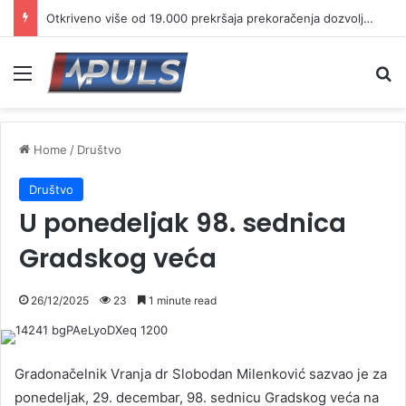
Otkriveno više od 19.000 prekršaja prekoračenja dozvoljene brzine
Menu
Se
Home
/
Društvo
Društvo
U ponedeljak 98. sednica
Gradskog veća
26/12/2025
23
1 minute read
Gradonačelnik Vranja dr Slobodan Milenković sazvao je za
ponedeljak, 29. decembar, 98. sednicu Gradskog veća na