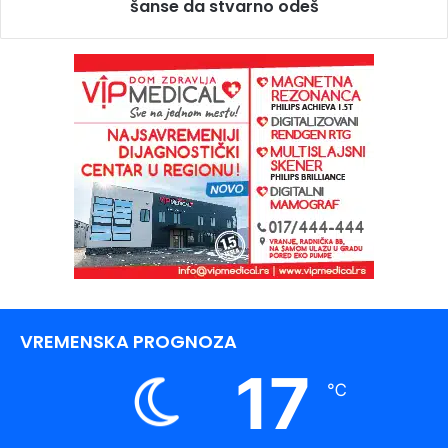
šanse da stvarno odeš
VREMENSKA PROGNOZA
17
℃