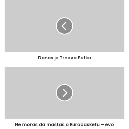
Danas je Trnova Petka
Ne moraš da maštaš o Eurobasketu – evo