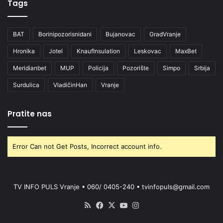
Tags
BAT
Borinipozorisnidani
Bujanovac
GradVranje
Hronika
Jotel
KnaufInsulation
Leskovac
MaxBet
Meridianbet
MUP
Policija
Pozorište
Simpo
Srbija
Surdulica
VladičinHan
Vranje
Pratite nas
Error Can not Get Posts, Incorrect account info.
TV INFO PULS Vranje • 060/ 0405-240 • tvinfopuls@gmail.com
RSS
Facebook
X
YouTube
Instagram