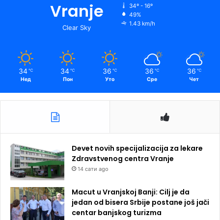
Vranje
34º - 16º
49%
1.43 km/h
Clear Sky
34
34
36
36
36
℃
℃
℃
℃
℃
Нед
Пон
Уто
Сре
Чет
Devet novih specijalizacija za lekare
Zdravstvenog centra Vranje
14 сати ago
Macut u Vranjskoj Banji: Cilj je da
jedan od bisera Srbije postane još jači
centar banjskog turizma