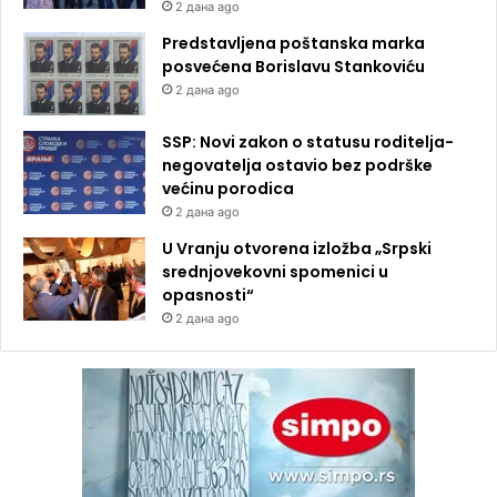
2 дана ago
Predstavljena poštanska marka
posvećena Borislavu Stankoviću
2 дана ago
SSP: Novi zakon o statusu roditelja-
negovatelja ostavio bez podrške
većinu porodica
2 дана ago
U Vranju otvorena izložba „Srpski
srednjovekovni spomenici u
opasnosti“
2 дана ago