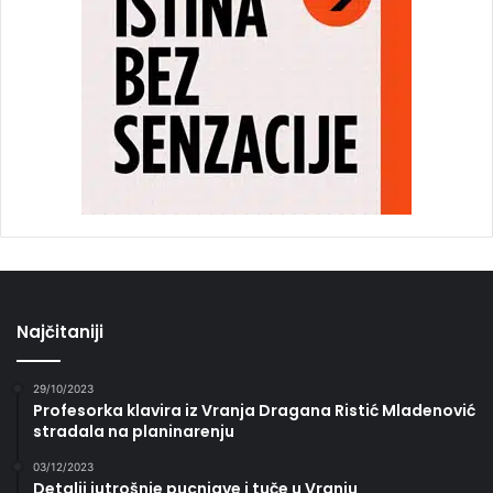
Najčitaniji
29/10/2023
Profesorka klavira iz Vranja Dragana Ristić Mladenović
stradala na planinarenju
03/12/2023
Detalji jutrošnje pucnjave i tuče u Vranju