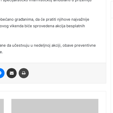
obećano građanima, da će pratiti njihove najvažnije
 ovog vikenda biće sprovedena akcija besplatnih
ane da učestvuju u nedeljnoj akciji, obave preventivne
e.
it
Messenger
Share via Email
Print