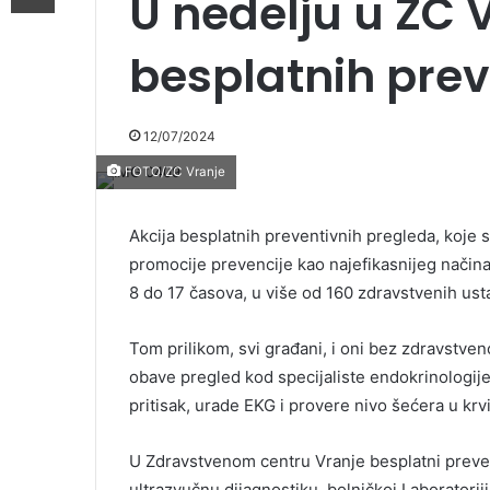
U nedelju u ZC 
besplatnih prev
12/07/2024
FOTO/ZC Vranje
Akcija besplatnih preventivnih pregleda, koje sp
promocije prevencije kao najefikasnijeg načina b
8 do 17 časova, u više od 160 zdravstvenih us
Tom prilikom, svi građani, i oni bez zdravstveno
obave pregled kod specijaliste endokrinologije,
pritisak, urade EKG i provere nivo šećera u krv
U Zdravstvenom centru Vranje besplatni prevent
ultrazvučnu dijagnostiku, bolničkoj Laboratoriji 