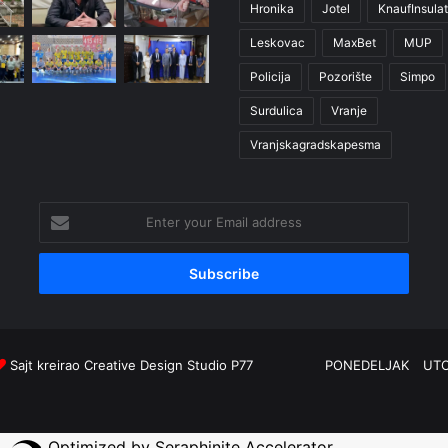
Hronika
Jotel
KnaufInsulat
Leskovac
MaxBet
MUP
Policija
Pozorište
Simpo
Surdulica
Vranje
Vranjskagradskapesma
Enter
your
Email
address
Sajt kreirao
Creative Design Studio P77
PONEDELJAK
UT
Optimized by Seraphinite Accelerator