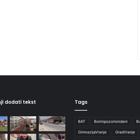
ji dodati tekst
Tags
BAT
Borinipozorisnidani
B
GimnazijaVranje
GradVranje