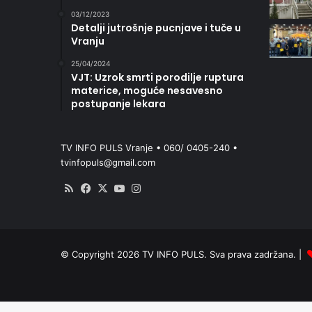
03/12/2023
Detalji jutrošnje pucnjave i tuče u
Vranju
25/04/2024
VJT: Uzrok smrti porodilje ruptura
materice, moguće nesavesno
postupanje lekara
TV INFO PULS Vranje • 060/ 0405-240 •
tvinfopuls@gmail.com
RSS
Facebook
X
YouTube
Instagram
© Copyright 2026 TV INFO PULS. Sva prava zadržana. |