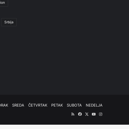
ion
Srbija
ORAK
SREDA
ČETVRTAK
PETAK
SUBOTA
NEDELJA
RSS
Facebook
X
YouTube
Instagram