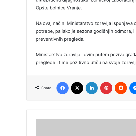
Opšte bolnice Vranje.
Na ovaj način, Ministarstvo zdravlja ispunjava 
potrebe, pa iako je sezona godišnjih odmora, i
preventivnih pregleda.
Ministarstvo zdravlja i ovim putem poziva građ
preglede i time pozitivno utiču na svoje zdravlj
Facebook
X
LinkedIn
Pinterest
Redd
Share