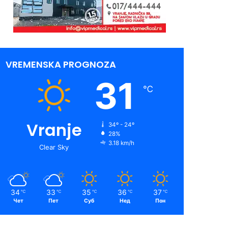
VREMENSKA PROGNOZA
31
℃
Vranje
34º - 24º
28%
3.18 km/h
Clear Sky
34
33
35
36
37
℃
℃
℃
℃
℃
Чет
Пет
Суб
Нед
Пон