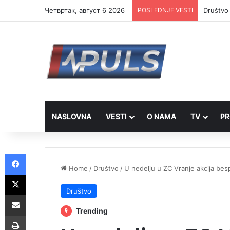
Четвртак, август 6 2026
POSLEDNJE VESTI
Društvo 
NASLOVNA
VESTI
O NAMA
TV
PR
Facebook
Home
/
Društvo
/
U nedelju u ZC Vranje akcija bes
X
Društvo
Share via Email
Trending
Print