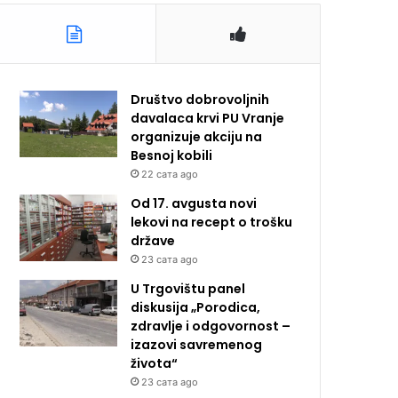
Društvo dobrovoljnih
davalaca krvi PU Vranje
organizuje akciju na
Besnoj kobili
22 сата ago
Od 17. avgusta novi
lekovi na recept o trošku
države
23 сата ago
U Trgovištu panel
diskusija „Porodica,
zdravlje i odgovornost –
izazovi savremenog
života“
23 сата ago