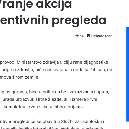
Vranje akcija
entivnih pregleda
54
1 minute read
rovodi Ministarstvo zdravlja u cilju rane dijagnostike i
rige o zdravlju, biće nastavljena u nedelju, 14. jula, od
tanova širom zemlje.
g osiguranja, biće u prilici da bez zakazivanja i uputa,
 urade ultrazvuk štitne žlezde, ali i izmere krvni
i i kompletnu krvnu sliku u laboratorijama.
ivni pregledi će se obaviti u Službi za radiološku i
i specijalističko internističkoj ambulanti u prizemlju