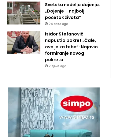
Svetska nedelja dojenja:
„Dojenje – najbolji
početak života“
24 сата ago
Isidor Stefanović
napustio pokret „Ćale,
ovo je za tebe“: Najavio
formiranje novog
pokreta
2 дана ago