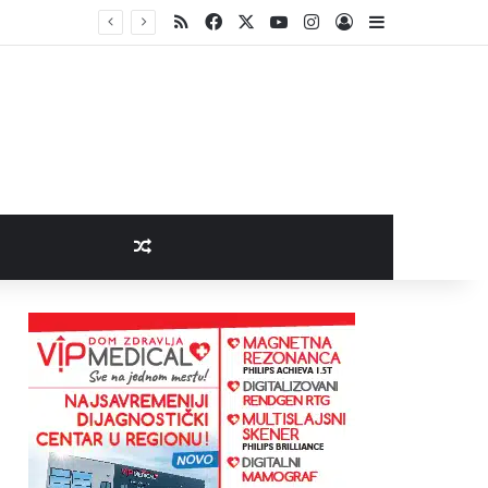
RSS
Facebook
X
YouTube
Instagram
Log In
Sidebar
Random Article