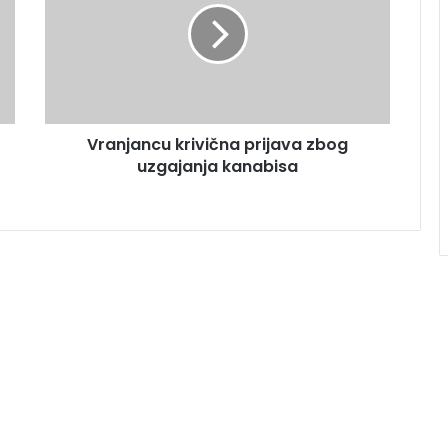
Vranjancu krivična prijava zbog
uzgajanja kanabisa