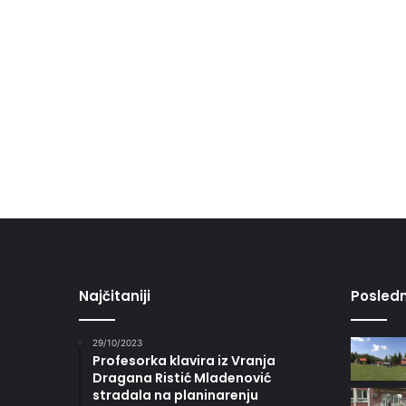
Najčitaniji
Posledn
29/10/2023
Profesorka klavira iz Vranja
Dragana Ristić Mladenović
stradala na planinarenju