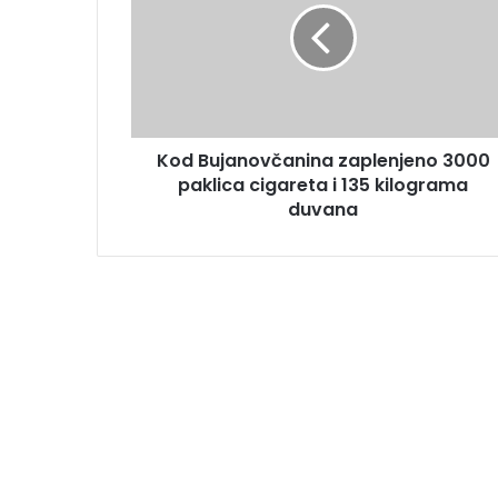
Kod Bujanovčanina zaplenjeno 3000
paklica cigareta i 135 kilograma
duvana