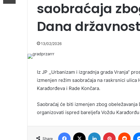
saobraćaja zbo
Dana državnost
13/02/2026
Iz JP ,,Urbanizam i izgradnja grada Vranja“ pro
izmenjen režim saobraćaja na raskrsnici ulica H
Karađorđeva i Rade Končara.
Saobraćaj će biti izmenjen zbog obeležavanja 
organizovati ispred bareljefa Voždu Karađorđu 
Facebook
X
LinkedIn
Pinterest
Redd
Share