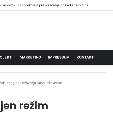
više od 19.000 prekršaja prekoračenja dozvoljene brzine
OJEKTI
MARKETING
IMPRESSUM
KONTAKT
ćaja zbog obeležavanja Dana državnosti
jen režim