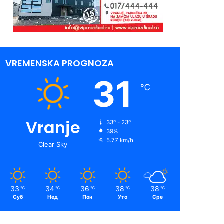
VREMENSKA PROGNOZA
31
℃
Vranje
33º - 23º
39%
5.77 km/h
Clear Sky
33
34
36
38
38
℃
℃
℃
℃
℃
Суб
Нед
Пон
Уто
Сре