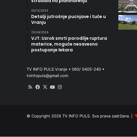
stradala na planinarenju
03/12/2023
Detalji jutrošnje pucnjave i tuče u
Vranju
25/04/2024
VJT: Uzrok smrti porodilje ruptura
materice, moguće nesavesno
postupanje lekara
TV INFO PULS Vranje • 060/ 0405-240 •
tvinfopuls@gmail.com
RSS
Facebook
X
YouTube
Instagram
© Copyright 2026 TV INFO PULS. Sva prava zadržana. |