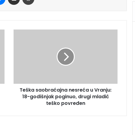
Teška saobraćajna nesreća u Vranju:
18-godišnjak poginuo, drugi mladić
teško povređen