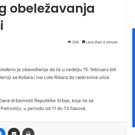
g obeležavanja
i
208
Less than a minute
sleđeno je obaveštenje da će u nedelju 15. februara biti
eroji sa Košara i Ive Lole Ribara do raskrsnice ulica
Dana državnosti Republike Srbije, koje će se
Petroviću, u periodu od 11 do 13 časova.
it
Messenger
Share via Email
Print