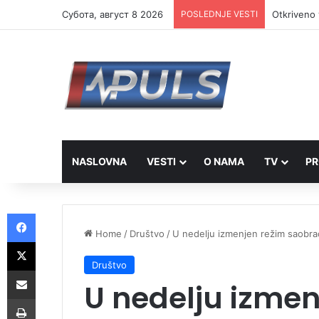
Субота, август 8 2026
POSLEDNJE VESTI
Otkriveno 
NASLOVNA
VESTI
O NAMA
TV
PR
Facebook
Home
/
Društvo
/
U nedelju izmenjen režim saobra
X
Društvo
Share via Email
U nedelju izmen
Print