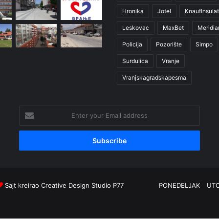
Hronika
Jotel
KnaufInsulat
Leskovac
MaxBet
Meridia
Policija
Pozorište
Simpo
Surdulica
Vranje
Vranjskagradskapesma
Enter
your
Email
address
Sajt kreirao
Creative Design Studio P77
PONEDELJAK
UT