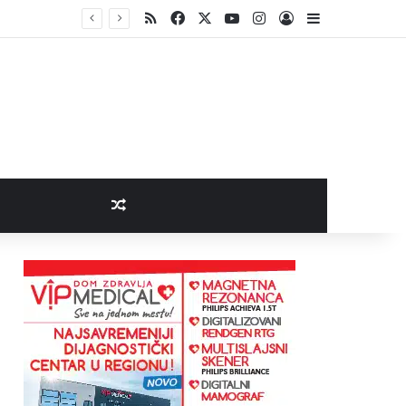
RSS
Facebook
X
YouTube
Instagram
Log In
Sidebar
Random Article