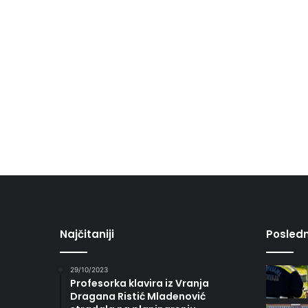
Najčitaniji
Posledn
29/10/2023
Profesorka klavira iz Vranja
Dragana Ristić Mladenović