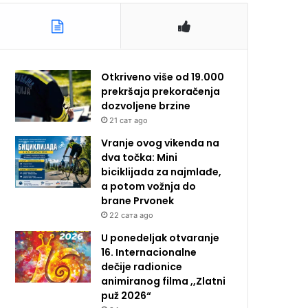
Otkriveno više od 19.000
prekršaja prekoračenja
dozvoljene brzine
21 сат ago
Vranje ovog vikenda na
dva točka: Mini
biciklijada za najmlađe,
a potom vožnja do
brane Prvonek
22 сата ago
U ponedeljak otvaranje
16. Internacionalne
dečije radionice
animiranog filma ,,Zlatni
puž 2026“