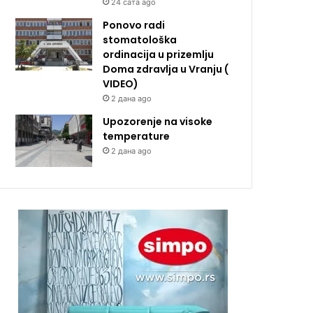
24 сата ago
Ponovo radi
stomatološka
ordinacija u prizemlju
Doma zdravlja u Vranju (
VIDEO)
2 дана ago
Upozorenje na visoke
temperature
2 дана ago