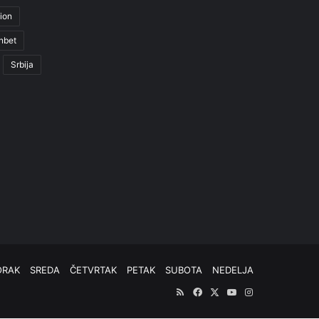
ion
nbet
Srbija
ORAK
SREDA
ČETVRTAK
PETAK
SUBOTA
NEDELJA
RSS
Facebook
X
YouTube
Instagram