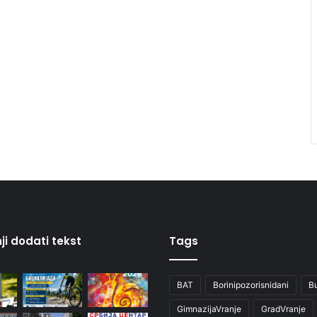
ji dodati tekst
Tags
BAT
Borinipozorisnidani
B
GimnazijaVranje
GradVranje