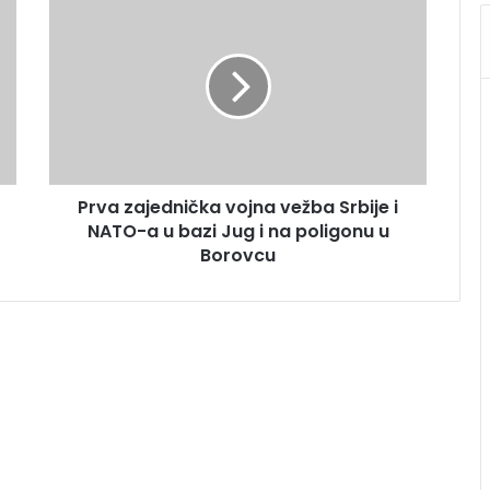
Prva zajednička vojna vežba Srbije i
NATO-a u bazi Jug i na poligonu u
Borovcu