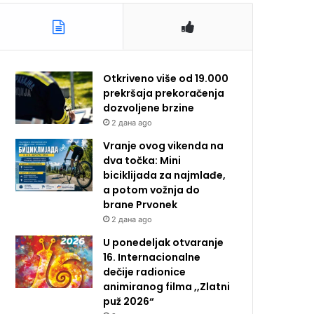
Otkriveno više od 19.000
prekršaja prekoračenja
dozvoljene brzine
2 дана ago
Vranje ovog vikenda na
dva točka: Mini
biciklijada za najmlađe,
a potom vožnja do
brane Prvonek
2 дана ago
U ponedeljak otvaranje
16. Internacionalne
dečije radionice
animiranog filma ,,Zlatni
puž 2026“