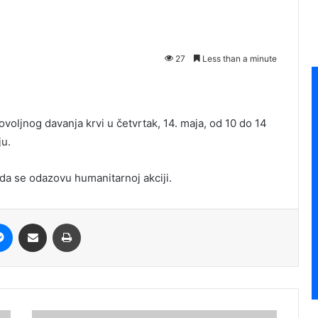
27
Less than a minute
voljnog davanja krvi u četvrtak, 14. maja, od 10 do 14
ju.
da se odazovu humanitarnoj akciji.
it
Messenger
Share via Email
Print