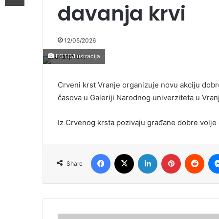
davanja krvi
12/05/2026
FOTO/Ilustracija
Crveni krst Vranje organizuje novu akciju dobro
časova u Galeriji Narodnog univerziteta u Vran
Iz Crvenog krsta pozivaju građane dobre volje 
Facebook
X
LinkedIn
Pinterest
Redd
Share