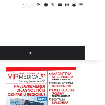
RSS
Facebook
X
YouTube
Instagram
Log In
Sidebar
Random Article