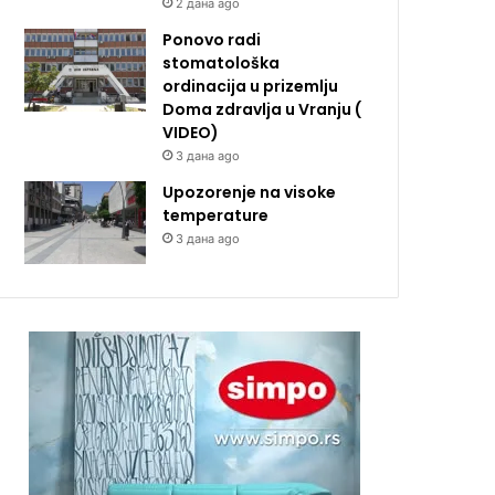
2 дана ago
Ponovo radi
stomatološka
ordinacija u prizemlju
Doma zdravlja u Vranju (
VIDEO)
3 дана ago
Upozorenje na visoke
temperature
3 дана ago