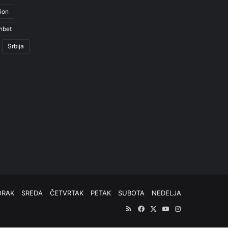
ion
nbet
Srbija
ORAK
SREDA
ČETVRTAK
PETAK
SUBOTA
NEDELJA
RSS
Facebook
X
YouTube
Instagram