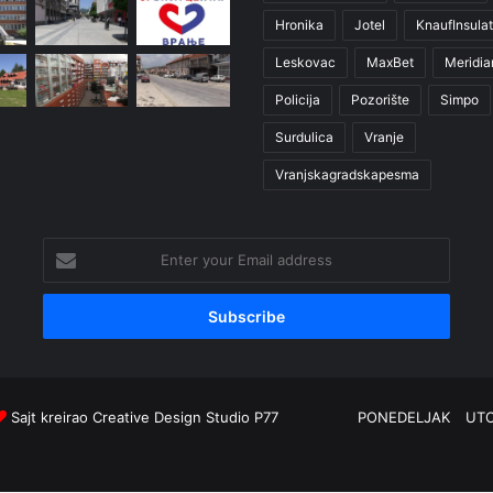
Hronika
Jotel
KnaufInsulat
Leskovac
MaxBet
Meridia
Policija
Pozorište
Simpo
Surdulica
Vranje
Vranjskagradskapesma
Enter
your
Email
address
Sajt kreirao
Creative Design Studio P77
PONEDELJAK
UT