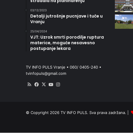
stradala na planinarenju
03/12/2023
Detalji jutrošnje pucnjave i tuče u
Vranju
25/04/2024
VJT: Uzrok smrti porodilje ruptura
materice, moguće nesavesno
postupanje lekara
TV INFO PULS Vranje • 060/ 0405-240 •
tvinfopuls@gmail.com
RSS
Facebook
X
YouTube
Instagram
© Copyright 2026 TV INFO PULS. Sva prava zadržana. |