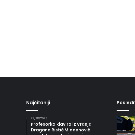
Najčitaniji
Posledn
29/10/2023
Profesorka klavira iz Vranja
Dragana Ristić Mladenović