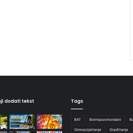
ji dodati tekst
Tags
BAT
Borinipozorisnidani
B
GimnazijaVranje
GradVranje