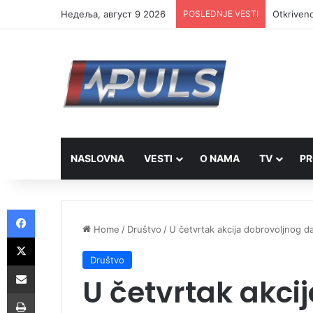
Недеља, август 9 2026
POSLEDNJE VESTI
Otkriveno
NASLOVNA
VESTI
O NAMA
TV
PR
Facebook
Home
/
Društvo
/
U četvrtak akcija dobrovoljnog da
X
Društvo
Share via Email
U četvrtak akci
Print