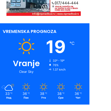
VREMENSKA PROGNOZA
19
℃
Vranje
33º - 19º
76%
1.37 km/h
Clear Sky
33
36
38
38
36
℃
℃
℃
℃
℃
Нед
Пон
Уто
Сре
Чет