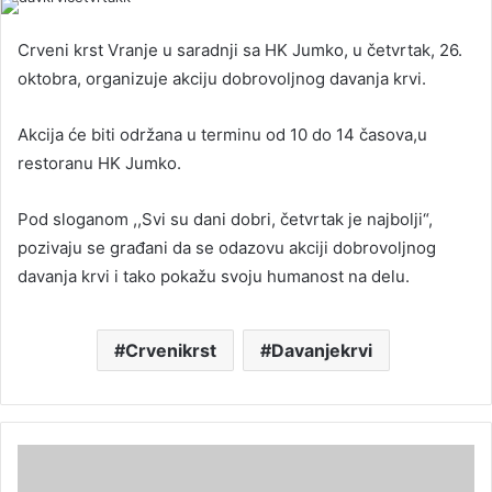
Crveni krst Vranje u saradnji sa HK Jumko, u četvrtak, 26.
oktobra, organizuje akciju dobrovoljnog davanja krvi.
Akcija će biti održana u terminu od 10 do 14 časova,u
restoranu HK Jumko.
Pod sloganom ,,Svi su dani dobri, četvrtak je najbolji“,
pozivaju se građani da se odazovu akciji dobrovoljnog
davanja krvi i tako pokažu svoju humanost na delu.
Crvenikrst
Davanjekrvi