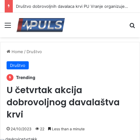
Društvo dobrovoljnih davalaca krvi PU Vranje organizuje akciju na Besnoj kobili
Menu
Se
Home
/
Društvo
Društvo
Trending
U četvrtak akcija
dobrovoljnog davalaštva
krvi
24/10/2023
22
Less than a minute