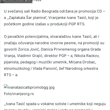
U svečanoj sali Radio Beograda održana je promocija CD –
a ,,Zaplakala Šar planina“, Vranjanke Ivane Tasić, koji je
početkom godine izašao u produkciji PGP RTS.
O pevačkim potencijalima, stvaralaštvu Ivane Tasić, ali i
značaju očuvanja narodne izvorne pesme, na promociji su
govorili Zorica Jović, članica Privremenog organa Grada
Vranja, Vladimir Grajić, direktor PGP – a, Nikola Rackov,
pijanista, pedagog i muzički umetnik, Mirjana Drobac,
etnomuzikolog i Vlada Panović, šef Narodnog orkestra
RTS – a.
Foto/vranjeorg.rs
,,Ivana Tasić spada u vokalne soliste i umetnike koji neguju