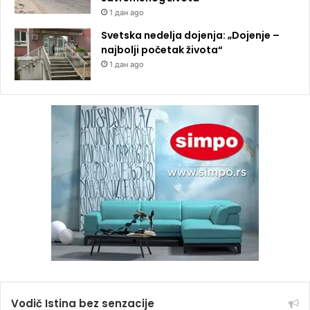
1 дан ago
Svetska nedelja dojenja: „Dojenje –
najbolji početak života“
1 дан ago
Vodič Istina bez senzacije