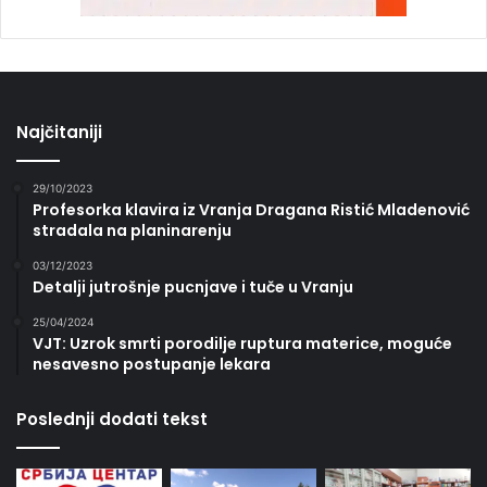
Najčitaniji
29/10/2023
Profesorka klavira iz Vranja Dragana Ristić Mladenović
stradala na planinarenju
03/12/2023
Detalji jutrošnje pucnjave i tuče u Vranju
25/04/2024
VJT: Uzrok smrti porodilje ruptura materice, moguće
nesavesno postupanje lekara
Poslednji dodati tekst