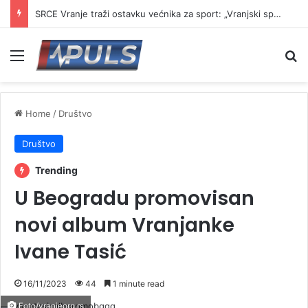
SRCE Vranje traži ostavku većnika za sport: „Vranjski sport na ivici kolapsa“
Menu
Se
Home
/
Društvo
Društvo
Trending
U Beogradu promovisan
novi album Vranjanke
Ivane Tasić
16/11/2023
44
1 minute read
Foto/vranjeorg.rs