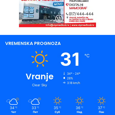
VREMENSKA PROGNOZA
31
℃
Vranje
34º - 24º
28%
3.18 km/h
Clear Sky
34
33
35
36
37
℃
℃
℃
℃
℃
Чет
Пет
Суб
Нед
Пон