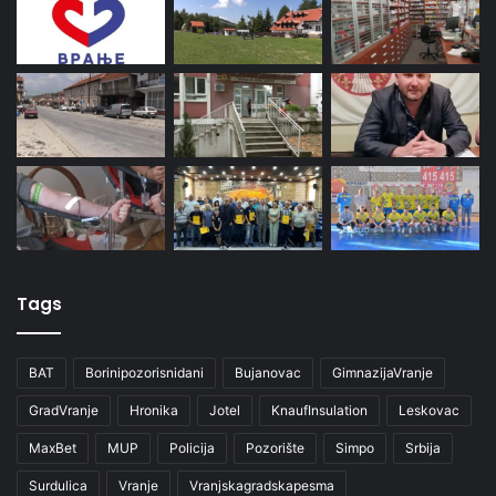
Tags
BAT
Borinipozorisnidani
Bujanovac
GimnazijaVranje
GradVranje
Hronika
Jotel
KnaufInsulation
Leskovac
MaxBet
MUP
Policija
Pozorište
Simpo
Srbija
Surdulica
Vranje
Vranjskagradskapesma