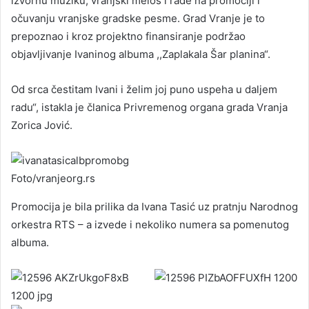
izvornu muziku, vranjski melos i rade na promociji i
očuvanju vranjske gradske pesme. Grad Vranje je to
prepoznao i kroz projektno finansiranje podržao
objavljivanje Ivaninog albuma ,,Zaplakala Šar planina“.
Od srca čestitam Ivani i želim joj puno uspeha u daljem
radu“, istakla je članica Privremenog organa grada Vranja
Zorica Jović.
Foto/vranjeorg.rs
Promocija je bila prilika da Ivana Tasić uz pratnju Narodnog
orkestra RTS – a izvede i nekoliko numera sa pomenutog
albuma.