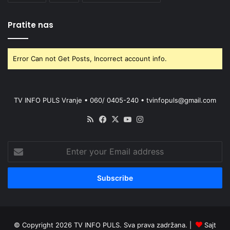
Pratite nas
Error Can not Get Posts, Incorrect account info.
TV INFO PULS Vranje • 060/ 0405-240 • tvinfopuls@gmail.com
RSS
Facebook
X
YouTube
Instagram
Enter
your
Email
address
© Copyright 2026 TV INFO PULS. Sva prava zadržana. |
Sajt