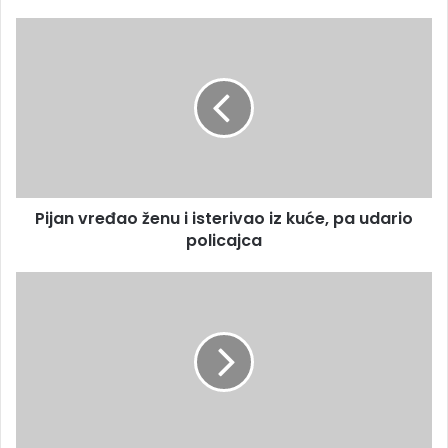
Pijan vređao ženu i isterivao iz kuće, pa udario
policajca