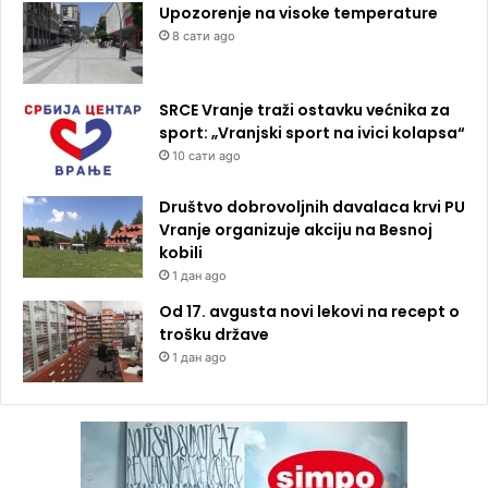
Upozorenje na visoke temperature
8 сати ago
SRCE Vranje traži ostavku većnika za
sport: „Vranjski sport na ivici kolapsa“
10 сати ago
Društvo dobrovoljnih davalaca krvi PU
Vranje organizuje akciju na Besnoj
kobili
1 дан ago
Od 17. avgusta novi lekovi na recept o
trošku države
1 дан ago