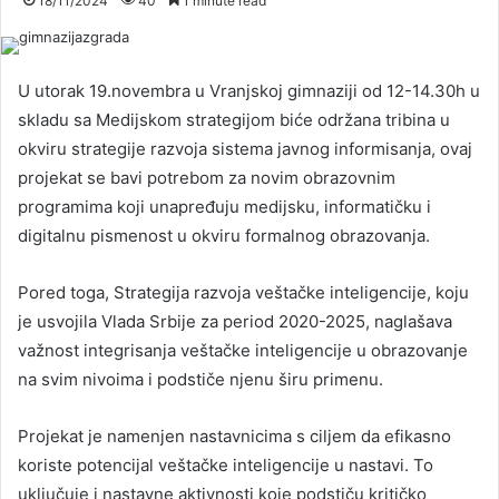
18/11/2024
40
1 minute read
U utorak 19.novembra u Vranjskoj gimnaziji od 12-14.30h u
skladu sa Medijskom strategijom biće održana tribina u
okviru strategije razvoja sistema javnog informisanja, ovaj
projekat se bavi potrebom za novim obrazovnim
programima koji unapređuju medijsku, informatičku i
digitalnu pismenost u okviru formalnog obrazovanja.
Pored toga, Strategija razvoja veštačke inteligencije, koju
je usvojila Vlada Srbije za period 2020-2025, naglašava
važnost integrisanja veštačke inteligencije u obrazovanje
na svim nivoima i podstiče njenu širu primenu.
Projekat je namenjen nastavnicima s ciljem da efikasno
koriste potencijal veštačke inteligencije u nastavi. To
uključuje i nastavne aktivnosti koje podstiču kritičko