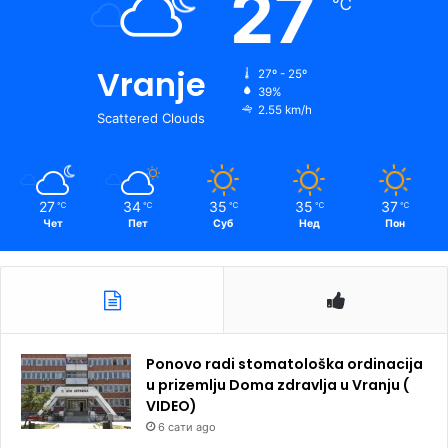
27
℃
Vranje
27º - 25º
39%
2.55 km/h
Scattered Clouds
27
34
35
35
37
℃
℃
℃
℃
℃
Чет
Пет
Суб
Нед
Пон
Ponovo radi stomatološka ordinacija
u prizemlju Doma zdravlja u Vranju (
VIDEO)
6 сати ago