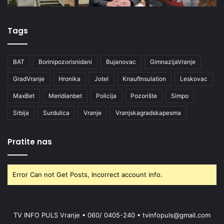
Tags
BAT
Borinipozorisnidani
Bujanovac
GimnazijaVranje
GradVranje
Hronika
Jotel
KnaufInsulation
Leskovac
MaxBet
Meridianbet
Policija
Pozorište
Simpo
Srbija
Surdulica
Vranje
Vranjskagradskapesma
Pratite nas
Error Can not Get Posts, Incorrect account info.
TV INFO PULS Vranje • 060/ 0405-240 • tvinfopuls@gmail.com