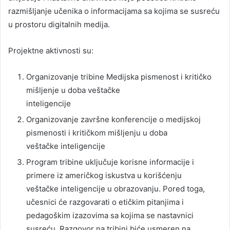
razmišljanje učenika o informacijama sa kojima se susreću
u prostoru digitalnih medija.
Projektne aktivnosti su:
Organizovanje tribine Medijska pismenost i kritičko
mišljenje u doba veštačke
inteligencije
Organizovanje završne konferencije o medijskoj
pismenosti i kritičkom mišljenju u doba
veštačke inteligencije
Program tribine uključuje korisne informacije i
primere iz američkog iskustva u korišćenju
veštačke inteligencije u obrazovanju. Pored toga,
učesnici će razgovarati o etičkim pitanjima i
pedagoškim izazovima sa kojima se nastavnici
susreću. Razgovor na tribini biće usmeren na