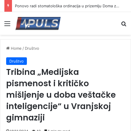
Ponovo radi stomatološka ordinacija u prizemlju Doma zdravlja u Vranju ( VIDEO)
Menu
Se
Home
/
Društvo
Društvo
Tribina „Medijska
pismenost i kritičko
mišljenje u doba veštačke
inteligencije“ u Vranjskoj
gimnaziji