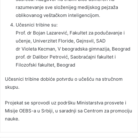
razumevanje sve složenijeg medijskog pejzaža
oblikovanog veštačkom inteligencijom.
Učesnici tribine su:
Prof. dr Bojan Lazarević, Fakultet za podučavanje i
učenje, Univerzitet Floride, Gejnsvil, SAD
dr Violeta Kecman, V beogradska gimnazija, Beograd
prof. dr Dalibor Petrović, Saobraćajni fakultet i
Filozofski fakultet, Beograd
Učesnici tribine dobiće potvrdu o učešću na stručnom
skupu.
Projekat se sprovodi uz podršku Ministarstva prosvete i
Misije OEBS-a u Srbiji, u saradnji sa Centrom za promociju
nauke.