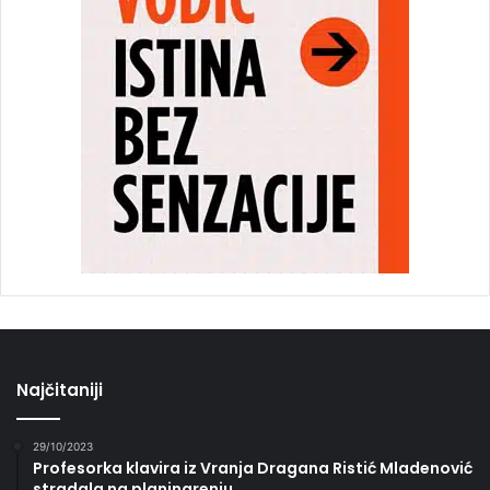
Najčitaniji
29/10/2023
Profesorka klavira iz Vranja Dragana Ristić Mladenović
stradala na planinarenju