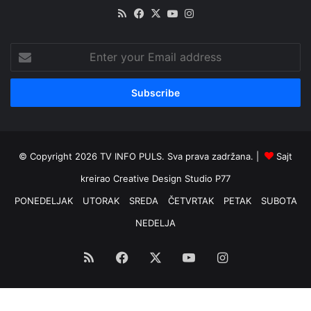
RSS
Facebook
X
YouTube
Instagram
Enter
your
Email
address
© Copyright 2026 TV INFO PULS. Sva prava zadržana. |
Sajt
kreirao
Creative Design Studio P77
PONEDELJAK
UTORAK
SREDA
ČETVRTAK
PETAK
SUBOTA
NEDELJA
RSS
Facebook
X
YouTube
Instagram