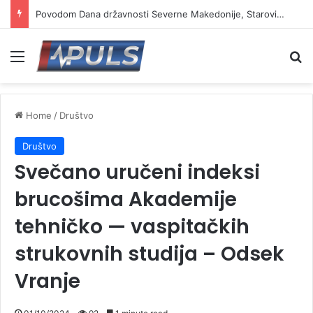
Povodom Dana državnosti Severne Makedonije, Starović i Toškovski u manastiru Prohor Pčinjski
Menu
Se
Home
/
Društvo
Društvo
Svečano uručeni indeksi
brucošima Akademije
tehničko — vaspitačkih
strukovnih studija – Odsek
Vranje