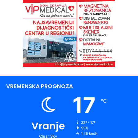
VREMENSKA PROGNOZA
17
℃
Vranje
32º - 17º
53%
1.45 km/h
Clear Sky