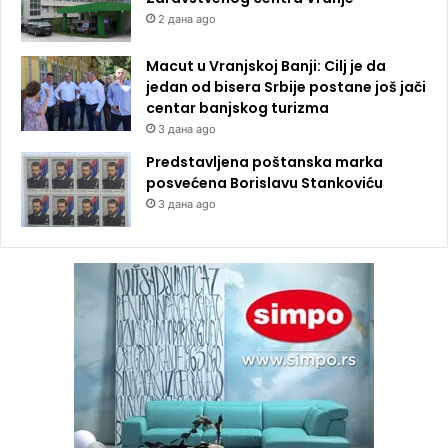
2 дана ago
Macut u Vranjskoj Banji: Cilj je da
jedan od bisera Srbije postane još jači
centar banjskog turizma
3 дана ago
Predstavljena poštanska marka
posvećena Borislavu Stankoviću
3 дана ago