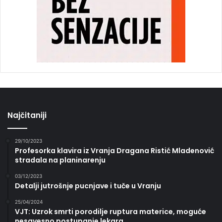
Najčitaniji
29/10/2023
Profesorka klavira iz Vranja Dragana Ristić Mladenović
stradala na planinarenju
03/12/2023
Detalji jutrošnje pucnjave i tuče u Vranju
25/04/2024
VJT: Uzrok smrti porodilje ruptura materice, moguće
nesavesno postupanje lekara