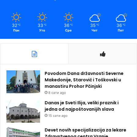
32
33
36
35
36
℃
℃
℃
℃
℃
Пон
Уто
Сре
Чет
Пет
Povodom Dana državnosti Severne
Makedonije, Starović i Toškovski u
manastiru Prohor Pčinjski
8 сати ago
Danas je Sveti Ilija, veliki praznik i
jedna od najpoštovanijih slava
15 сати ago
Devet novih specijalizacija za lekare
Zdravstvenog centra Vranje