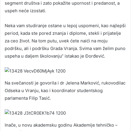
segment društva i zato pokažite upornost i predanost, a
uspeh neće izostati.
Neka vam studiranje ostane u lepoj uspomeni, kao najlepši
period, kada ste pored znanja i diplome, stekli i prijatelje
za ceo život. Na tom putu, uvek ćete naići na moju
podršku, ali i podršku Grada Vranja. Svima vam želim puno
uspeha u daljem školovanju“ istakao je Đorđević.
Na svečanosti je govorila i dr Jelena Marković, rukovodilac
Odseka u Vranju, kao i koordinator studentskog
parlamenta Filip Tasić.
Inače, u novu akademsku godinu Akademije tehničko –