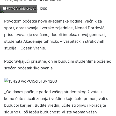
01/10/2024
92
1 minute read
FOTO/vranje.org.rs
Povodom početka nove akademske godine, većnik za
sport, obrazovanje i verske zajednice, Nenad Đorđević,
prisustvovao je svečanoj dodeli indeksa novoj generaciji
studenata Akademije tehničko – vaspitačkih strukovnih
studija – Odsek Vranje.
Pozdravljajući prisutne, on je budućim studentima poželeo
srećan početak školovanja.
,,Od danas počinje period vašeg studentskog života u
kome ćete sticati znanja i veštine koje ćete primenjivati u
budućoj karijeri. Budite vredni, učite strpljivo i koračajte
sigurno u još lepšu budućnost. Vi ste veoma važan