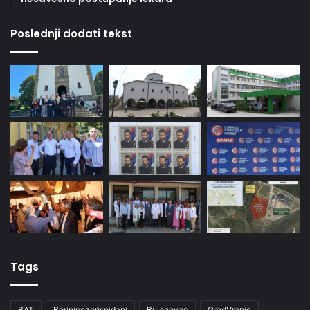
Poslednji dodati tekst
Tags
BAT
Borinipozorisnidani
Bujanovac
GradVranje