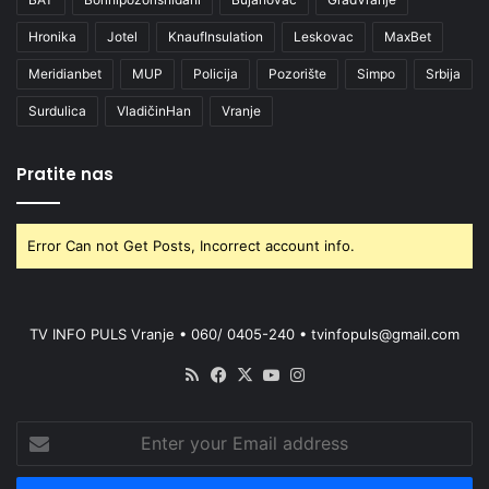
Hronika
Jotel
KnaufInsulation
Leskovac
MaxBet
Meridianbet
MUP
Policija
Pozorište
Simpo
Srbija
Surdulica
VladičinHan
Vranje
Pratite nas
Error Can not Get Posts, Incorrect account info.
TV INFO PULS Vranje • 060/ 0405-240 • tvinfopuls@gmail.com
RSS
Facebook
X
YouTube
Instagram
Enter
your
Email