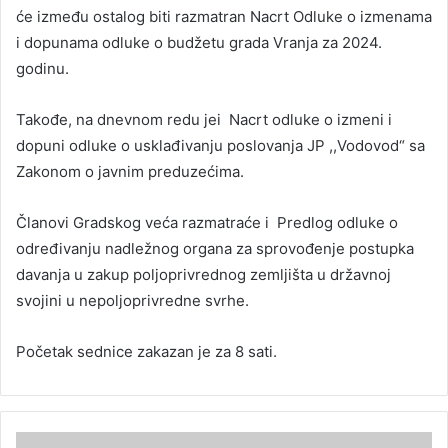
će između ostalog biti razmatran Nacrt Odluke o izmenama
i dopunama odluke o budžetu grada Vranja za 2024.
godinu.
Takođe, na dnevnom redu jei Nacrt odluke o izmeni i
dopuni odluke o usklađivanju poslovanja JP ,,Vodovod“ sa
Zakonom o javnim preduzećima.
Članovi Gradskog veća razmatraće i Predlog odluke o
određivanju nadležnog organa za sprovođenje postupka
davanja u zakup poljoprivrednog zemljišta u državnoj
svojini u nepoljoprivredne svrhe.
Početak sednice zakazan je za 8 sati.