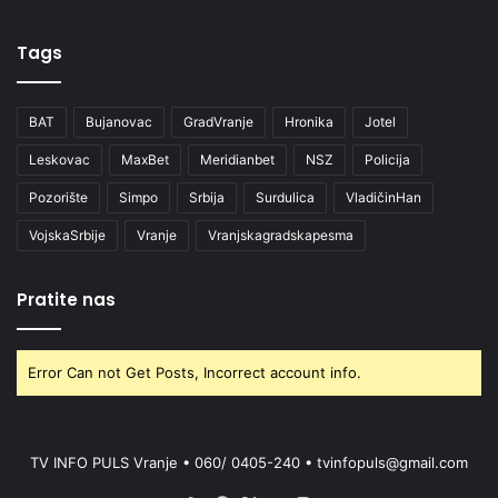
Tags
BAT
Bujanovac
GradVranje
Hronika
Jotel
Leskovac
MaxBet
Meridianbet
NSZ
Policija
Pozorište
Simpo
Srbija
Surdulica
VladičinHan
VojskaSrbije
Vranje
Vranjskagradskapesma
Pratite nas
Error Can not Get Posts, Incorrect account info.
TV INFO PULS Vranje • 060/ 0405-240 • tvinfopuls@gmail.com