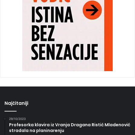
Najčitaniji
29/10/2023
Profesorka klavira iz Vranja Dragana Ristić Mladenović
stradala na planinarenju