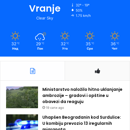
Vranje
32º - 19º
50%
1.75 km/h
Clear Sky
32
29
32
35
36
℃
℃
℃
℃
℃
Нед
Пон
Уто
Сре
Чет
Ministarstvo naložilo hitno uklanjanje
ambrozije – gradovi i opštine u
obavezi da reaguju
19 сати ago
Uhapšen Beograđanin kod Surdulice:
U kombiju prevozio 13 iregularnih
migranata