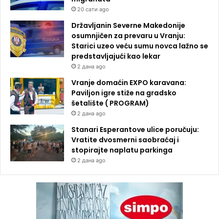
20 сати ago
Državljanin Severne Makedonije
osumnjičen za prevaru u Vranju:
Starici uzeo veću sumu novca lažno se
predstavljajući kao lekar
2 дана ago
Vranje domaćin EXPO karavana:
Paviljon igre stiže na gradsko
šetalište ( PROGRAM)
2 дана ago
Stanari Esperantove ulice poručuju:
Vratite dvosmerni saobraćaj i
stopirajte naplatu parkinga
2 дана ago