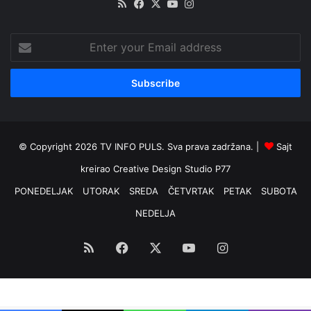
RSS
Facebook
X
YouTube
Instagram
Enter
your
Email
address
© Copyright 2026 TV INFO PULS. Sva prava zadržana. |
Sajt
kreirao
Creative Design Studio P77
PONEDELJAK
UTORAK
SREDA
ČETVRTAK
PETAK
SUBOTA
NEDELJA
RSS
Facebook
X
YouTube
Instagram