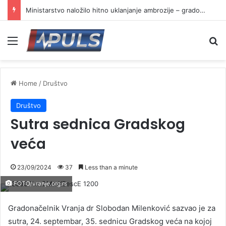
Ministarstvo naložilo hitno uklanjanje ambrozije – gradovi i opštine u obavezi da reaguju
Menu
Se
Home
/
Društvo
Društvo
Sutra sednica Gradskog
veća
23/09/2024
37
Less than a minute
FOTO/vranje.org.rs
Gradonačelnik Vranja dr Slobodan Milenković sazvao je za
sutra, 24. septembar, 35. sednicu Gradskog veća na kojoj