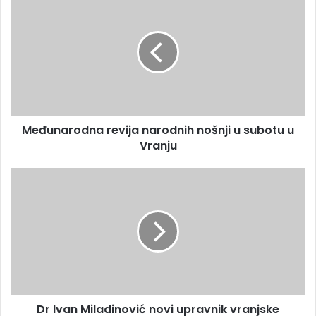
Međunarodna revija narodnih nošnji u subotu u
Vranju
Dr Ivan Miladinović novi upravnik vranjske