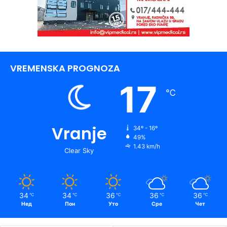
VREMENSKA PROGNOZA
17
℃
Vranje
34º - 16º
49%
1.43 km/h
Clear Sky
34
34
36
36
36
℃
℃
℃
℃
℃
Нед
Пон
Уто
Сре
Чет