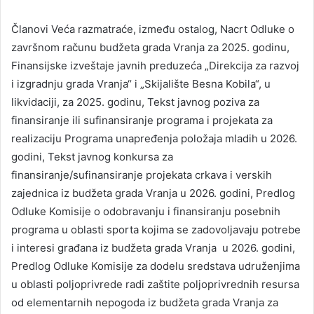
Članovi Veća razmatraće, između ostalog, Nacrt Odluke o
završnom računu budžeta grada Vranja za 2025. godinu,
Finansijske izveštaje javnih preduzeća „Direkcija za razvoj
i izgradnju grada Vranja“ i „Skijalište Besna Kobila“, u
likvidaciji, za 2025. godinu, Tekst javnog poziva za
finansiranje ili sufinansiranje programa i projekata za
realizaciju Programa unapređenja položaja mladih u 2026.
godini, Tekst javnog konkursa za
finansiranje/sufinansiranje projekata crkava i verskih
zajednica iz budžeta grada Vranja u 2026. godini, Predlog
Odluke Komisije o odobravanju i finansiranju posebnih
programa u oblasti sporta kojima se zadovoljavaju potrebe
i interesi građana iz budžeta grada Vranja u 2026. godini,
Predlog Odluke Komisije za dodelu sredstava udruženjima
u oblasti poljoprivrede radi zaštite poljoprivrednih resursa
od elementarnih nepogoda iz budžeta grada Vranja za