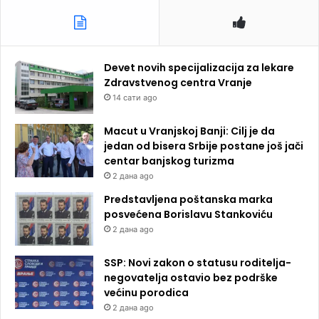
Devet novih specijalizacija za lekare
Zdravstvenog centra Vranje
14 сати ago
Macut u Vranjskoj Banji: Cilj je da
jedan od bisera Srbije postane još jači
centar banjskog turizma
2 дана ago
Predstavljena poštanska marka
posvećena Borislavu Stankoviću
2 дана ago
SSP: Novi zakon o statusu roditelja-
negovatelja ostavio bez podrške
većinu porodica
2 дана ago