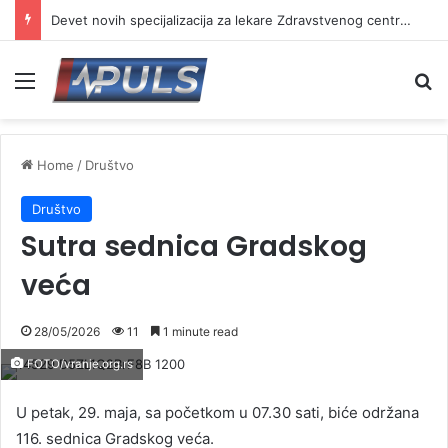
Devet novih specijalizacija za lekare Zdravstvenog centra Vranje
Menu
Se
Home
/
Društvo
Društvo
Sutra sednica Gradskog
veća
28/05/2026
11
1 minute read
FOTO/vranje.org.rs
U petak, 29. maja, sa početkom u 07.30 sati, biće održana
116. sednica Gradskog veća.