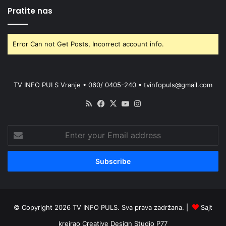
Pratite nas
Error Can not Get Posts, Incorrect account info.
TV INFO PULS Vranje • 060/ 0405-240 • tvinfopuls@gmail.com
RSS
Facebook
X
YouTube
Instagram
Enter
your
Email
address
© Copyright 2026 TV INFO PULS. Sva prava zadržana. |
Sajt
kreirao
Creative Design Studio P77