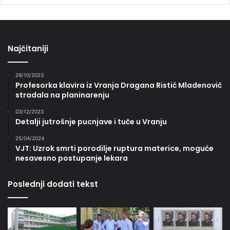
Najčitaniji
29/10/2023
Profesorka klavira iz Vranja Dragana Ristić Mladenović
stradala na planinarenju
03/12/2023
Detalji jutrošnje pucnjave i tuče u Vranju
25/04/2024
VJT: Uzrok smrti porodilje ruptura materice, moguće
nesavesno postupanje lekara
Poslednji dodati tekst