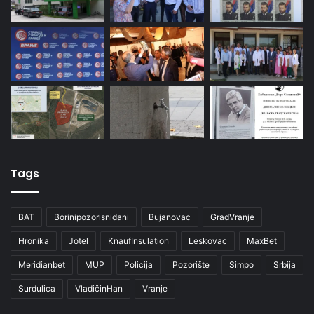
Tags
BAT
Borinipozorisnidani
Bujanovac
GradVranje
Hronika
Jotel
KnaufInsulation
Leskovac
MaxBet
Meridianbet
MUP
Policija
Pozorište
Simpo
Srbija
Surdulica
VladičinHan
Vranje