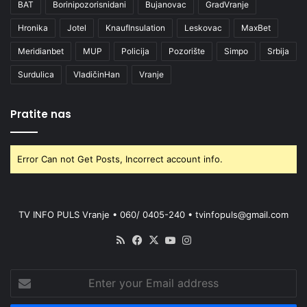
BAT
Borinipozorisnidani
Bujanovac
GradVranje
Hronika
Jotel
KnaufInsulation
Leskovac
MaxBet
Meridianbet
MUP
Policija
Pozorište
Simpo
Srbija
Surdulica
VladičinHan
Vranje
Pratite nas
Error Can not Get Posts, Incorrect account info.
TV INFO PULS Vranje • 060/ 0405-240 • tvinfopuls@gmail.com
RSS
Facebook
X
YouTube
Instagram
Enter
your
Email