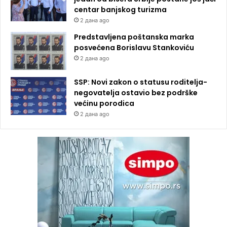
centar banjskog turizma
2 дана ago
Predstavljena poštanska marka
posvećena Borislavu Stankoviću
2 дана ago
SSP: Novi zakon o statusu roditelja-
negovatelja ostavio bez podrške
većinu porodica
2 дана ago