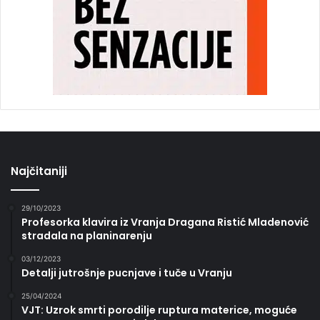
Najčitaniji
29/10/2023
Profesorka klavira iz Vranja Dragana Ristić Mladenović
stradala na planinarenju
03/12/2023
Detalji jutrošnje pucnjave i tuče u Vranju
25/04/2024
VJT: Uzrok smrti porodilje ruptura materice, moguće