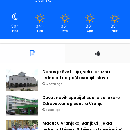
Clear Sky
30
34
35
36
35
℃
℃
℃
℃
℃
Нед
Пон
Уто
Сре
Чет
Danas je Sveti Ilija, veliki praznik i
jedna od najpoštovanijih slava
6 сати ago
Devet novih specijalizacija za lekare
Zdravstvenog centra Vranje
1 дан ago
Macut u Vranjskoj Banji: Cilj je da
jedan od bisera Srbije postane još jači