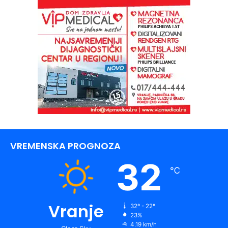
VREMENSKA PROGNOZA
32
℃
Vranje
32º - 22º
23%
4.19 km/h