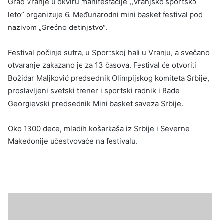
Grad Vranje u okviru manifestacije ,,Vranjsko sportsko
leto” organizuje 6. Međunarodni mini basket festival pod
nazivom „Srećno detinjstvo“.
Festival počinje sutra, u Sportskoj hali u Vranju, a svečano
otvaranje zakazano je za 13 časova. Festival će otvoriti
Božidar Maljković predsednik Olimpijskog komiteta Srbije,
proslavljeni svetski trener i sportski radnik i Rade
Georgievski predsednik Mini basket saveza Srbije.
Oko 1300 dece, mladih košarkaša iz Srbije i Severne
Makedonije učestvovaće na festivalu.