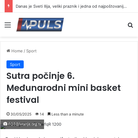
Danas je Sveti Ilija, veliki praznik i jedna od najpoštovanijih slava
Menu
Se
Home
/
Sport
Sport
Sutra počinje 6.
Međunarodni mini basket
festival
30/05/2025
14
Less than a minute
FOTO/vranje.org.rs