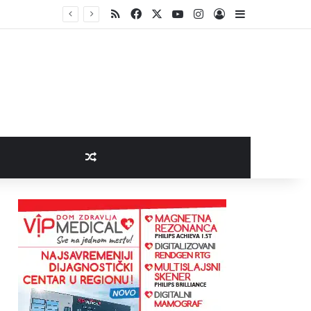
RSS
Facebook
X
YouTube
Instagram
Log In
Sidebar
Random Article