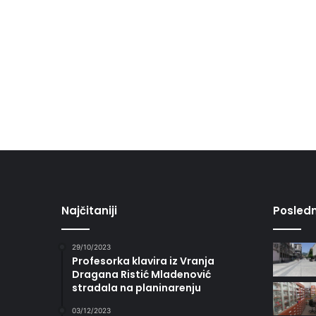
Najčitaniji
Posledn
29/10/2023
Profesorka klavira iz Vranja
Dragana Ristić Mladenović
stradala na planinarenju
03/12/2023