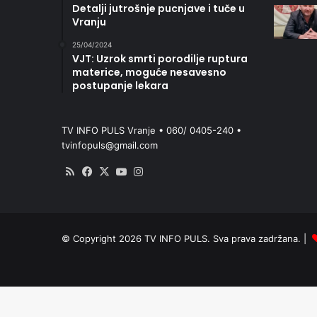
Detalji jutrošnje pucnjave i tuče u
Vranju
25/04/2024
VJT: Uzrok smrti porodilje ruptura
materice, moguće nesavesno
postupanje lekara
TV INFO PULS Vranje • 060/ 0405-240 •
tvinfopuls@gmail.com
RSS
Facebook
X
YouTube
Instagram
© Copyright 2026 TV INFO PULS. Sva prava zadržana. |