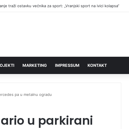
dobrovoljnih davalaca krvi PU Vranje organizuje akciju na Besnoj kobili
OJEKTI
MARKETING
IMPRESSUM
KONTAKT
mercedes pa u metalnu ogradu
ario u parkirani