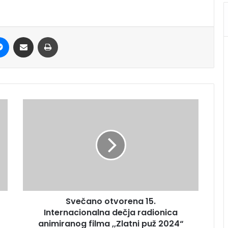
it
Messenger
Share via Email
Print
Svečano otvorena 15.
Internacionalna dečja radionica
animiranog filma ,,Zlatni puž 2024“