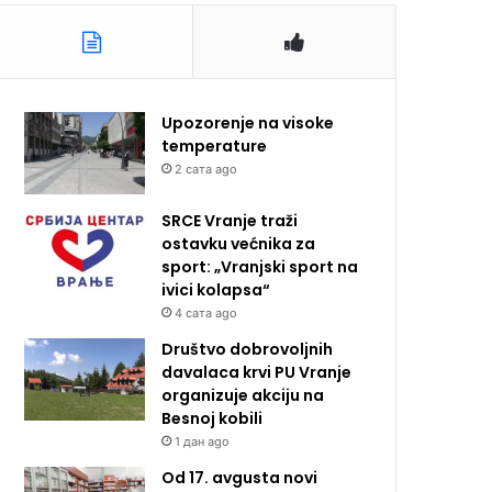
Upozorenje na visoke
temperature
2 сата ago
SRCE Vranje traži
ostavku većnika za
sport: „Vranjski sport na
ivici kolapsa“
4 сата ago
Društvo dobrovoljnih
davalaca krvi PU Vranje
organizuje akciju na
Besnoj kobili
1 дан ago
Od 17. avgusta novi