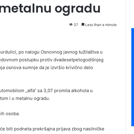
 metalnu ogradu
37
Less than a minute
Surdulici, po nalogu Osnovnog javnog tužilaštva u
 redovnom postupku protiv dvadesetpetogodišnjeg
ja osnova sumnje da je izvršio krivično delo
 automobilom „alfa“ sa 3,07 promila alkohola u
otom i u metalnu ogradu.
nih osoba.
će biti podneta prekršajna prijava zbog nasilničke