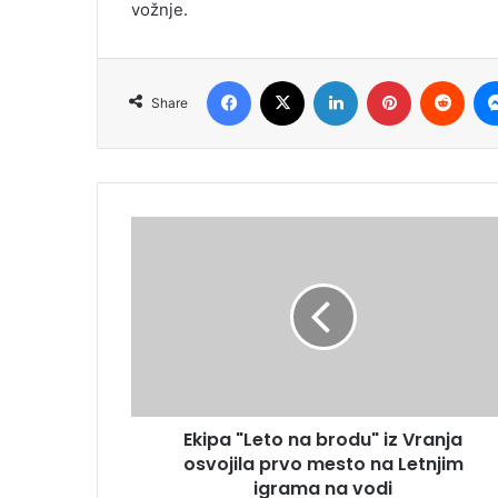
vožnje.
Facebook
X
LinkedIn
Pinterest
Redd
Share
Ekipa "Leto na brodu" iz Vranja
osvojila prvo mesto na Letnjim
igrama na vodi