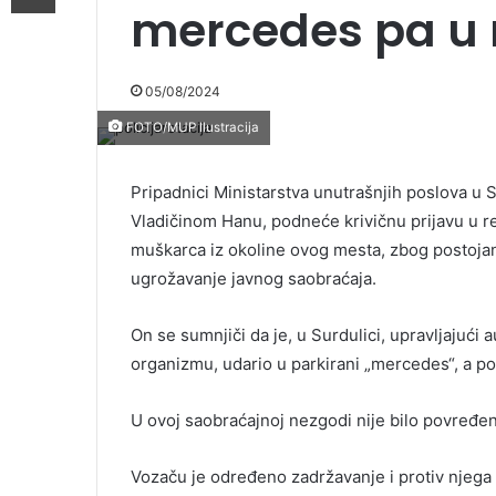
mercedes pa u
05/08/2024
FOTO/MUP Ilustracija
Pripadnici Ministarstva unutrašnjih poslova u 
Vladičinom Hanu, podneće krivičnu prijavu u
muškarca iz okoline ovog mesta, zbog postojan
ugrožavanje javnog saobraćaja.
On se sumnjiči da je, u Surdulici, upravljajući
organizmu, udario u parkirani „mercedes“, a p
U ovoj saobraćajnoj nezgodi nije bilo povređe
Vozaču je određeno zadržavanje i protiv njega 