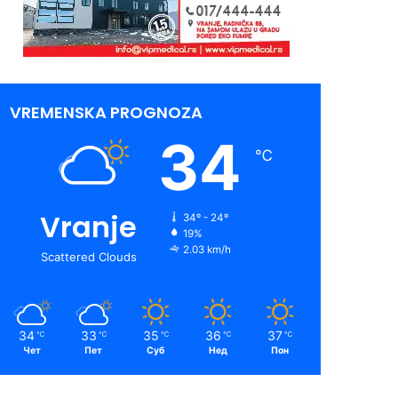
VREMENSKA PROGNOZA
34
℃
Vranje
34º - 24º
19%
2.03 km/h
Scattered Clouds
34
33
35
36
37
℃
℃
℃
℃
℃
Чет
Пет
Суб
Нед
Пон