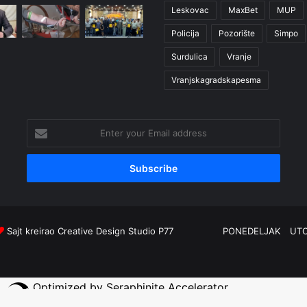
Leskovac
MaxBet
MUP
Policija
Pozorište
Simpo
Surdulica
Vranje
Vranjskagradskapesma
Enter
your
Email
address
Sajt kreirao
Creative Design Studio P77
PONEDELJAK
UT
Optimized by Seraphinite Accelerator
Turns on site high speed to be attractive for people and search engines.