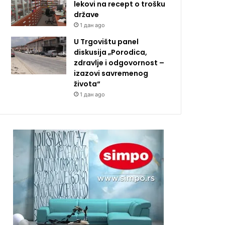
lekovi na recept o trošku
države
1 дан ago
U Trgovištu panel
diskusija „Porodica,
zdravlje i odgovornost –
izazovi savremenog
života“
1 дан ago