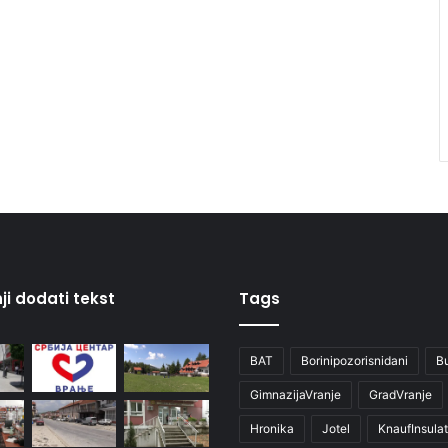
ji dodati tekst
Tags
BAT
Borinipozorisnidani
B
GimnazijaVranje
GradVranje
Hronika
Jotel
KnaufInsulat