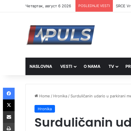
Четвртак, август 6 2026
POSLEDNJE VESTI
Društvo 
NASLOVNA
VESTI
O NAMA
TV
PR
Facebook
Home
/
Hronika
/
Surduličanin udario u parkirani 
X
Hronika
Share via Email
Surduličanin ud
Print