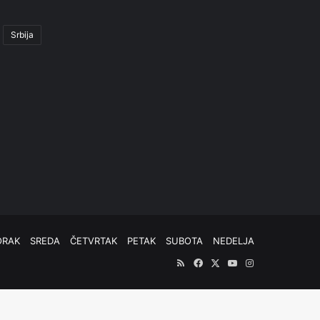
Srbija
ORAK
SREDA
ČETVRTAK
PETAK
SUBOTA
NEDELJA
RSS
Facebook
X
YouTube
Instagram