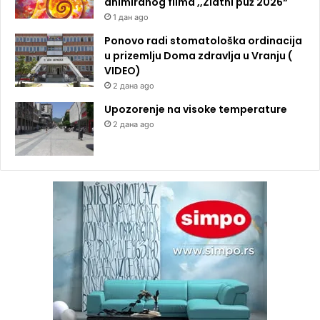
animiranog filma ,,Zlatni puž 2026“
1 дан ago
Ponovo radi stomatološka ordinacija
u prizemlju Doma zdravlja u Vranju (
VIDEO)
2 дана ago
Upozorenje na visoke temperature
2 дана ago