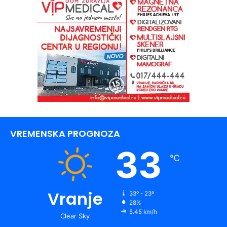
VREMENSKA PROGNOZA
33
℃
Vranje
33º - 23º
28%
5.45 km/h
Clear Sky