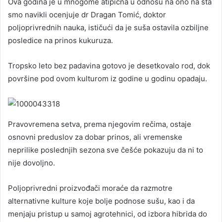
Ova godina je u mnogome atipična u odnosu na ono na šta
smo navikli ocenjuje dr Dragan Tomić, doktor
poljoprivrednih nauka, ističući da je suša ostavila ozbiljne
posledice na prinos kukuruza.
Tropsko leto bez padavina gotovo je desetkovalo rod, dok
površine pod ovom kulturom iz godine u godinu opadaju.
Pravovremena setva, prema njegovim rečima, ostaje
osnovni preduslov za dobar prinos, ali vremenske
neprilike poslednjih sezona sve češće pokazuju da ni to
nije dovoljno.
Poljoprivredni proizvođači moraće da razmotre
alternativne kulture koje bolje podnose sušu, kao i da
menjaju pristup u samoj agrotehnici, od izbora hibrida do