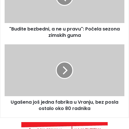
"Budite bezbedni, a ne u pravu": Počela sezona
zimskih guma
Ugašena još jedna fabrika u Vranju, bez posla
ostalo oko 80 radnika