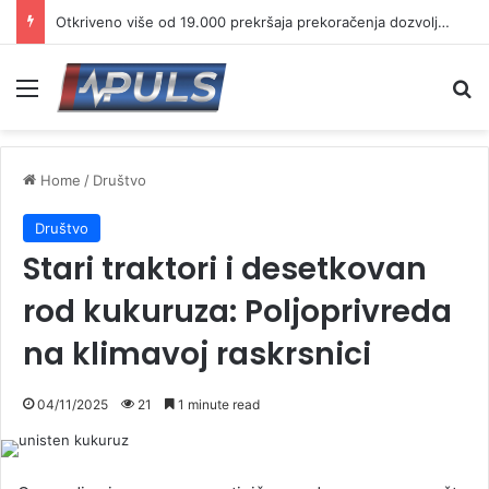
Otkriveno više od 19.000 prekršaja prekoračenja dozvoljene brzine
Menu
Se
Home
/
Društvo
Društvo
Stari traktori i desetkovan
rod kukuruza: Poljoprivreda
na klimavoj raskrsnici
04/11/2025
21
1 minute read