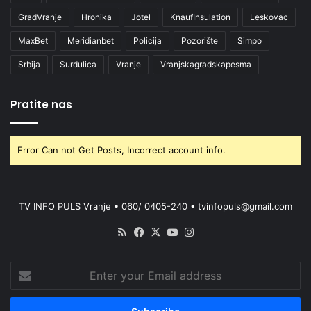
GradVranje
Hronika
Jotel
KnaufInsulation
Leskovac
MaxBet
Meridianbet
Policija
Pozorište
Simpo
Srbija
Surdulica
Vranje
Vranjskagradskapesma
Pratite nas
Error Can not Get Posts, Incorrect account info.
TV INFO PULS Vranje • 060/ 0405-240 • tvinfopuls@gmail.com
RSS
Facebook
X
YouTube
Instagram
Enter
your
Email