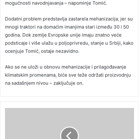
mogućnosti navodnjavanja – napominje Tomić.
Dodatni problem predstavlja zastarela mehanizacija, jer su
mnogi traktori na domaćim imanjima stari između 30 i 50
godina. Dok zemlje Evropske unije imaju znatno veće
podsticaje i više ulažu u poljoprivredu, stanje u Srbiji, kako
ocenjuje Tomić, ostaje nezavidno.
Ako se ne uloži u obnovu mehanizacije i prilagođavanje
klimatskim promenama, biće sve teže održati proizvodnju
na sadašnjem nivou – zaključuje on.