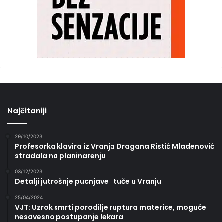
Najčitaniji
29/10/2023
Profesorka klavira iz Vranja Dragana Ristić Mladenović
stradala na planinarenju
03/12/2023
Detalji jutrošnje pucnjave i tuče u Vranju
25/04/2024
VJT: Uzrok smrti porodilje ruptura materice, moguće
nesavesno postupanje lekara