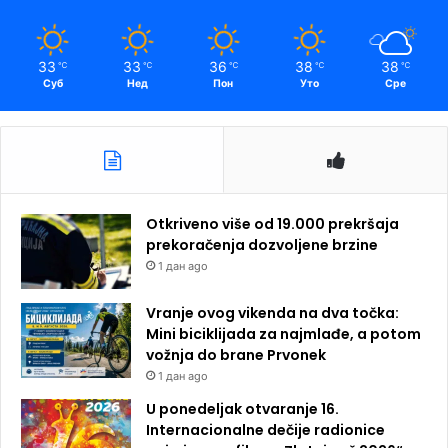
33
33
36
38
38
℃
℃
℃
℃
℃
Суб
Нед
Пон
Уто
Сре
Otkriveno više od 19.000 prekršaja
prekoračenja dozvoljene brzine
1 дан ago
Vranje ovog vikenda na dva točka:
Mini biciklijada za najmlađe, a potom
vožnja do brane Prvonek
1 дан ago
U ponedeljak otvaranje 16.
Internacionalne dečije radionice