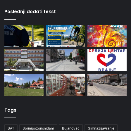
Poslednji dodati tekst
Tags
BAT
Borinipozorisnidani
Bujanovac
GimnazijaVranje