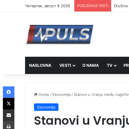
Четвртак, август 6 2026
POSLEDNJE VESTI
Društvo 
NASLOVNA
VESTI
O NAMA
TV
PR
Facebook
Home
/
Ekonomija
/
Stanovi u Vranju među najjeftin
X
Ekonomija
Share via Email
Stanovi u Vran
Print