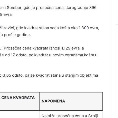
se i Sombor, gde je prosečna cena starogradnje 896
9 evra.
trovici, gde kvadrat stana sada košta oko 1.300 evra,
du prošle godine.
u. Prosečna cena kvadrata iznosi 1.129 evra, a
više od 17 odsto, pa kvadrat u novim zgradama košta u
 3,65 odsto, pa se kvadrat stana u starijim objektima
 CENA KVADRATA
NAPOMENA
Najniža prosečna cena u Srbiji