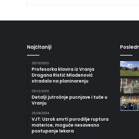
Najčitaniji
Posledn
29/10/2023
Profesorka klavira iz Vranja
Dragana Ristić Mladenović
stradala na planinarenju
03/12/2023
Detalji jutrošnje pucnjave i tuče u
Vranju
25/04/2024
VJT: Uzrok smrti porodilje ruptura
materice, moguće nesavesno
postupanje lekara