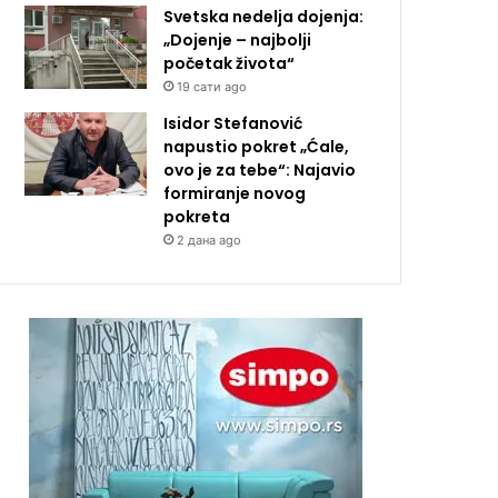
Svetska nedelja dojenja:
„Dojenje – najbolji
početak života“
19 сати ago
Isidor Stefanović
napustio pokret „Ćale,
ovo je za tebe“: Najavio
formiranje novog
pokreta
2 дана ago