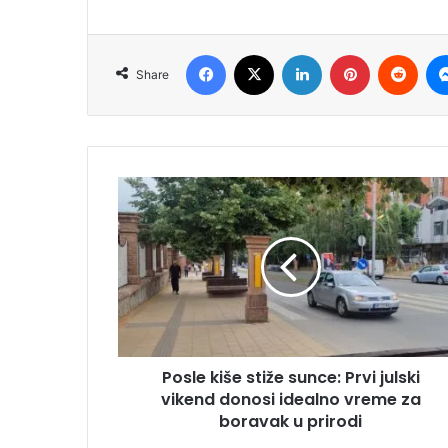
Facebook
X
LinkedIn
Pinterest
Redd
Share
Posle kiše stiže sunce: Prvi julski
vikend donosi idealno vreme za
boravak u prirodi