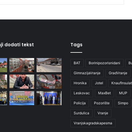
ji dodati tekst
Tags
BAT
Borinipozorisnidani
B
GimnazijaVranje
GradVranje
Hronika
Jotel
KnaufInsulat
Leskovac
MaxBet
MUP
Policija
Pozorište
Simpo
Surdulica
Vranje
Vranjskagradskapesma