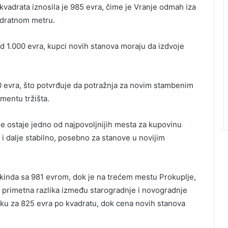
vadrata iznosila je 985 evra, čime je Vranje odmah iza
adratnom metru.
d 1.000 evra, kupci novih stanova moraju da izdvoje
0 evra, što potvrđuje da potražnja za novim stambenim
mentu tržišta.
e ostaje jedno od najpovoljnijih mesta za kupovinu
i dalje stabilno, posebno za stanove u novijim
ikinda sa 981 evrom, dok je na trećem mestu Prokuplje,
e primetna razlika između starogradnje i novogradnje
eku za 825 evra po kvadratu, dok cena novih stanova