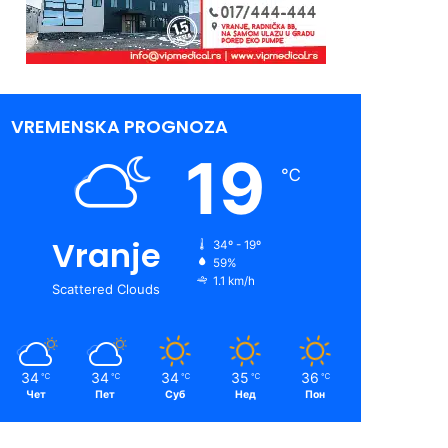
VREMENSKA PROGNOZA
19
℃
Vranje
34º - 19º
59%
1.1 km/h
Scattered Clouds
34
34
34
35
36
℃
℃
℃
℃
℃
Чет
Пет
Суб
Нед
Пон