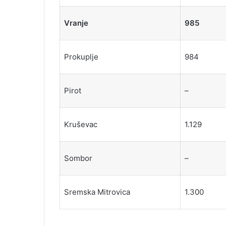
Vranje
985
Prokuplje
984
Pirot
–
Kruševac
1.129
Sombor
–
Sremska Mitrovica
1.300