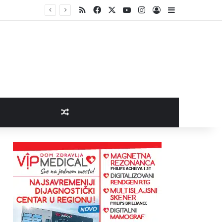
RSS
Facebook
X
YouTube
Instagram
Log In
Sidebar
Random Article