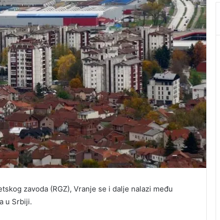
skog zavoda (RGZ), Vranje se i dalje nalazi među
 u Srbiji.