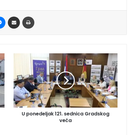
it
Messenger
Share via Email
Print
U ponedeljak 121. sednica Gradskog
veća