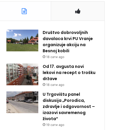
Društvo dobrovoljnih
davalaca krvi PU Vranje
organizuje akciju na
Besnoj kobili
18 сати ago
Od 17. avgusta novi
lekovi na recept o trošku
države
18 сати ago
U Trgovištu panel
diskusija „Porodica,
zdravlje i odgovornost –
izazovi savremenog
života“
19 сати ago