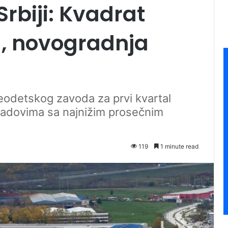
Srbiji: Kvadrat
a, novogradnja
odetskog zavoda za prvi kvartal
radovima sa najnižim prosečnim
119
1 minute read