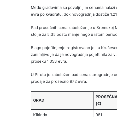
Među gradovima sa povoljnijim cenama nalazi 
evra po kvadratu, dok novogradnja dostiže 1.21
Pad prosečnih cena zabeležen je u Sremskoj Mi
što je za 5,35 odsto manje nego u istom perio
Blago pojeftinjenje registrovano je i u Kruševc
zanimljivo je da je novogradnja pojeftinila za 
proseku 1.053 evra.
U Pirotu je zabeležen pad cena starogradnje od
prodaje za prosečno 972 evra.
PROSEČNA
GRAD
(€)
Kikinda
981