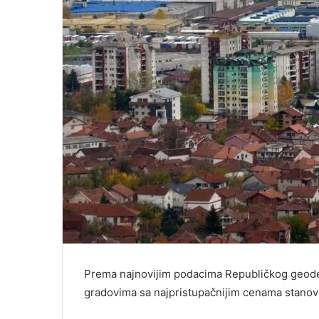
Prema najnovijim podacima Republičkog geodet
gradovima sa najpristupačnijim cenama stanova