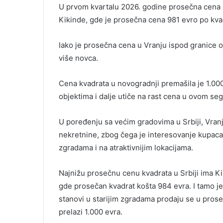
U prvom kvartalu 2026. godine prosečna cena k
Kikinde, gde je prosečna cena 981 evro po kv
Iako je prosečna cena u Vranju ispod granice o
više novca.
Cena kvadrata u novogradnji premašila je 1.00
objektima i dalje utiče na rast cena u ovom seg
U poređenju sa većim gradovima u Srbiji, Vranj
nekretnine, zbog čega je interesovanje kupaca 
zgradama i na atraktivnijim lokacijama.
Najnižu prosečnu cenu kvadrata u Srbiji ima K
gde prosečan kvadrat košta 984 evra. I tamo j
stanovi u starijim zgradama prodaju se u pros
prelazi 1.000 evra.