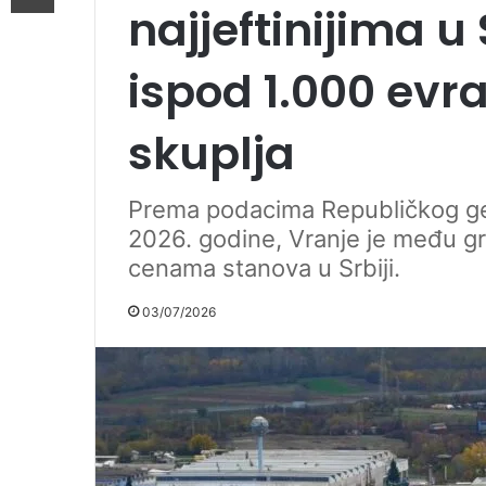
najjeftinijima u 
ispod 1.000 evr
skuplja
Prema podacima Republičkog ge
2026. godine, Vranje je među g
cenama stanova u Srbiji.
03/07/2026