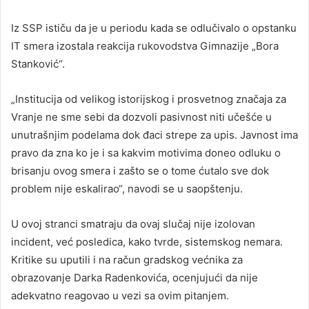
Iz SSP ističu da je u periodu kada se odlučivalo o opstanku
IT smera izostala reakcija rukovodstva Gimnazije „Bora
Stanković“.
„Institucija od velikog istorijskog i prosvetnog značaja za
Vranje ne sme sebi da dozvoli pasivnost niti učešće u
unutrašnjim podelama dok đaci strepe za upis. Javnost ima
pravo da zna ko je i sa kakvim motivima doneo odluku o
brisanju ovog smera i zašto se o tome ćutalo sve dok
problem nije eskalirao“, navodi se u saopštenju.
U ovoj stranci smatraju da ovaj slučaj nije izolovan
incident, već posledica, kako tvrde, sistemskog nemara.
Kritike su uputili i na račun gradskog većnika za
obrazovanje Darka Radenkovića, ocenjujući da nije
adekvatno reagovao u vezi sa ovim pitanjem.