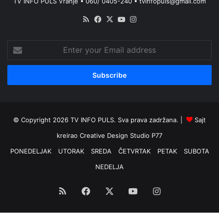
TV INFO PULS Vranje • 060/ 0405-240 • tvinfopuls@gmail.com
RSS
Facebook
X
YouTube
Instagram
Enter
your
Email
address
© Copyright 2026 TV INFO PULS. Sva prava zadržana. |
Sajt
kreirao
Creative Design Studio P77
PONEDELJAK
UTORAK
SREDA
ČETVRTAK
PETAK
SUBOTA
NEDELJA
RSS
Facebook
X
YouTube
Instagram