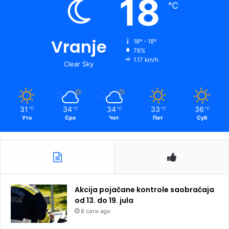
18
℃
Vranje
18º - 18º
76%
1.17 km/h
Clear Sky
31
34
34
33
36
℃
℃
℃
℃
℃
Уто
Сре
Чет
Пет
Суб
Akcija pojačane kontrole saobraćaja
od 13. do 19. jula
8 сати ago