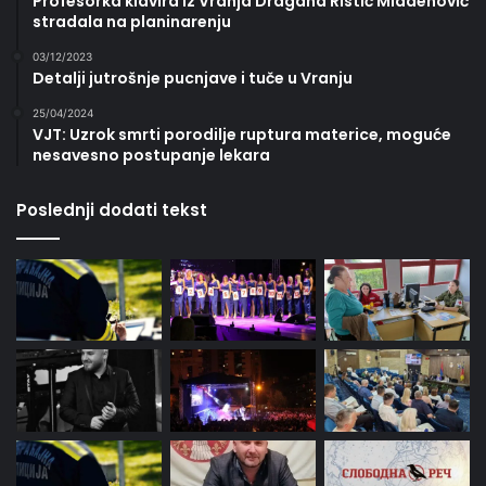
Profesorka klavira iz Vranja Dragana Ristić Mladenović
stradala na planinarenju
03/12/2023
Detalji jutrošnje pucnjave i tuče u Vranju
25/04/2024
VJT: Uzrok smrti porodilje ruptura materice, moguće
nesavesno postupanje lekara
Poslednji dodati tekst