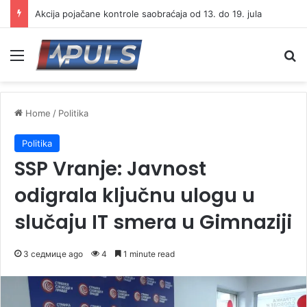
Akcija pojačane kontrole saobraćaja od 13. do 19. jula
Menu
Se
Home
/
Politika
Politika
SSP Vranje: Javnost
odigrala ključnu ulogu u
slučaju IT smera u Gimnaziji
3 седмице ago
4
1 minute read