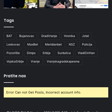
Tags
BAT
Bujanovac
GradVranje
Hronika
Jotel
Leskovac
MaxBet
Meridianbet
NSZ
Policija
Pozorište
Simpo
Srbija
Surdulica
VladičinHan
VojskaSrbije
Vranje
Vranjskagradskapesma
Pratite nas
Error Can not Get Posts, Incorrect account info.