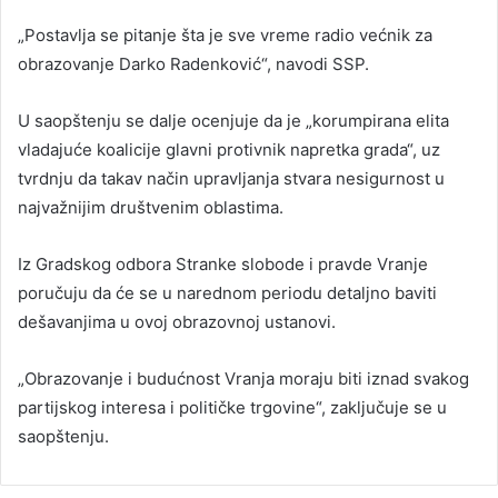
„Postavlja se pitanje šta je sve vreme radio većnik za
obrazovanje Darko Radenković“, navodi SSP.
U saopštenju se dalje ocenjuje da je „korumpirana elita
vladajuće koalicije glavni protivnik napretka grada“, uz
tvrdnju da takav način upravljanja stvara nesigurnost u
najvažnijim društvenim oblastima.
Iz Gradskog odbora Stranke slobode i pravde Vranje
poručuju da će se u narednom periodu detaljno baviti
dešavanjima u ovoj obrazovnoj ustanovi.
„Obrazovanje i budućnost Vranja moraju biti iznad svakog
partijskog interesa i političke trgovine“, zaključuje se u
saopštenju.