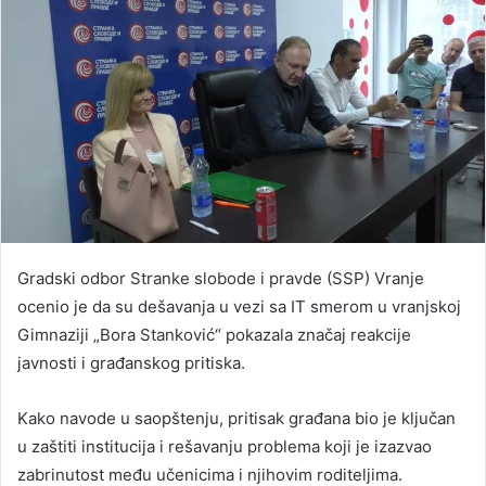
Gradski odbor Stranke slobode i pravde (SSP) Vranje
ocenio je da su dešavanja u vezi sa IT smerom u vranjskoj
Gimnaziji „Bora Stanković“ pokazala značaj reakcije
javnosti i građanskog pritiska.
Kako navode u saopštenju, pritisak građana bio je ključan
u zaštiti institucija i rešavanju problema koji je izazvao
zabrinutost među učenicima i njihovim roditeljima.