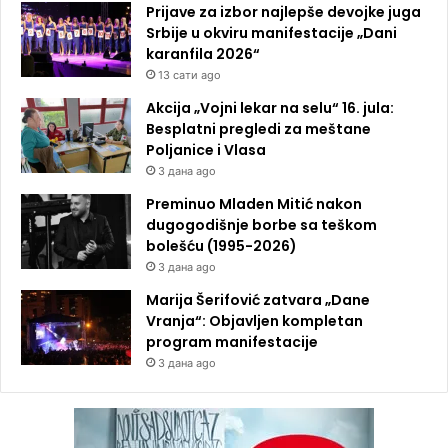
Prijave za izbor najlepše devojke juga
Srbije u okviru manifestacije „Dani
karanfila 2026“
13 сати ago
Akcija „Vojni lekar na selu“ 16. jula:
Besplatni pregledi za meštane
Poljanice i Vlasa
3 дана ago
Preminuo Mladen Mitić nakon
dugogodišnje borbe sa teškom
bolešću (1995-2026)
3 дана ago
Marija Šerifović zatvara „Dane
Vranja“: Objavljen kompletan
program manifestacije
3 дана ago