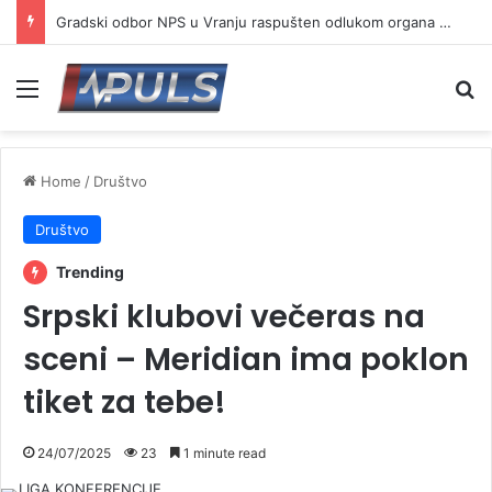
Gradski odbor NPS u Vranju raspušten odlukom organa stranke
Menu
Se
Home
/
Društvo
Društvo
Trending
Srpski klubovi večeras na
sceni – Meridian ima poklon
tiket za tebe!
24/07/2025
23
1 minute read