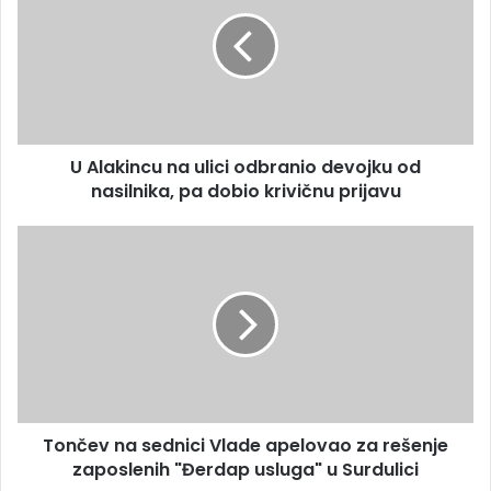
U Alakincu na ulici odbranio devojku od
nasilnika, pa dobio krivičnu prijavu
Tončev na sednici Vlade apelovao za rešenje
zaposlenih "Đerdap usluga" u Surdulici