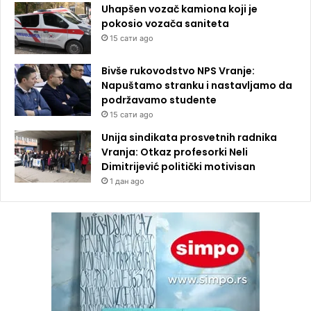
Uhapšen vozač kamiona koji je
pokosio vozača saniteta
15 сати ago
Bivše rukovodstvo NPS Vranje:
Napuštamo stranku i nastavljamo da
podržavamo studente
15 сати ago
Unija sindikata prosvetnih radnika
Vranja: Otkaz profesorki Neli
Dimitrijević politički motivisan
1 дан ago