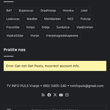
BAT
Bujanovac
GradVranje
Hronika
Jotel
Leskovac
MaxBet
Meridianbet
NSZ
Policija
Pozorište
Simpo
Srbija
Surdulica
VladičinHan
VojskaSrbije
Vranje
Vranjskagradskapesma
Pratite nas
Error Can not Get Posts, Incorrect account info.
TV INFO PULS Vranje • 060/ 0405-240 • tvinfopuls@gmail.com
RSS
Facebook
X
YouTube
Instagram
Enter