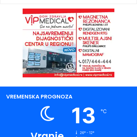
VREMENSKA PROGNOZA
13
℃
Vranje
26º - 12º