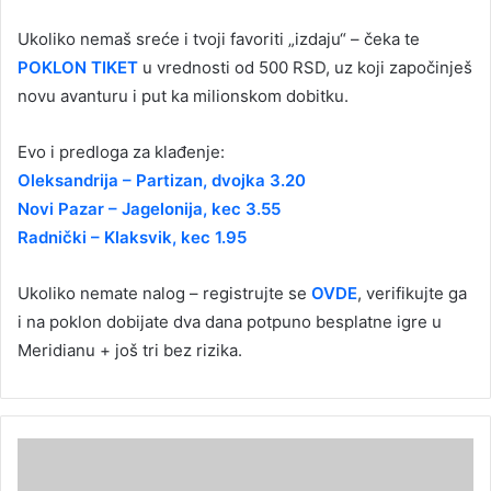
Ukoliko nemaš sreće i tvoji favoriti „izdaju“ – čeka te
POKLON TIKET
u vrednosti od 500 RSD, uz koji započinješ
novu avanturu i put ka milionskom dobitku.
Evo i predloga za klađenje:
Oleksandrija – Partizan, dvojka 3.20
Novi Pazar – Jagelonija, kec 3.55
Radnički – Klaksvik, kec 1.95
Ukoliko nemate nalog – registrujte se
OVDE
, verifikujte ga
i na poklon dobijate dva dana potpuno besplatne igre u
Meridianu + još tri bez rizika.