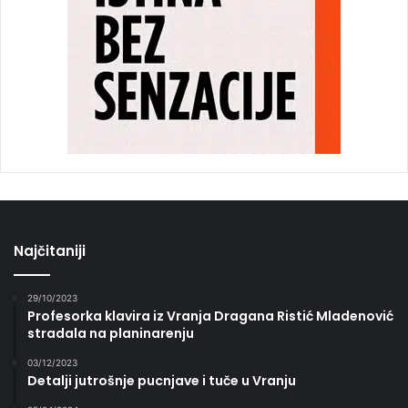
Najčitaniji
29/10/2023
Profesorka klavira iz Vranja Dragana Ristić Mladenović
stradala na planinarenju
03/12/2023
Detalji jutrošnje pucnjave i tuče u Vranju