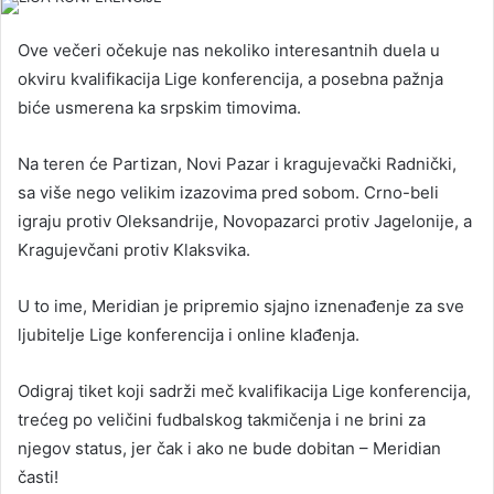
Ove večeri očekuje nas nekoliko interesantnih duela u
okviru kvalifikacija Lige konferencija, a posebna pažnja
biće usmerena ka srpskim timovima.
Na teren će Partizan, Novi Pazar i kragujevački Radnički,
sa više nego velikim izazovima pred sobom. Crno-beli
igraju protiv Oleksandrije, Novopazarci protiv Jagelonije, a
Kragujevčani protiv Klaksvika.
U to ime, Meridian je pripremio sjajno iznenađenje za sve
ljubitelje Lige konferencija i online klađenja.
Odigraj tiket koji sadrži meč kvalifikacija Lige konferencija,
trećeg po veličini fudbalskog takmičenja i ne brini za
njegov status, jer čak i ako ne bude dobitan – Meridian
časti!