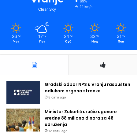
69%
1.1 km/h
Clear Sky
26
17
24
32
31
℃
℃
℃
℃
℃
Чет
Пет
Суб
Нед
Пон
Gradski odbor NPS u Vranju raspušten
odlukom organa stranke
8 сати ago
Ministar Zukorlić uručio ugovore
vredne 88 miliona dinara za 48
udruženja
12 сати ago