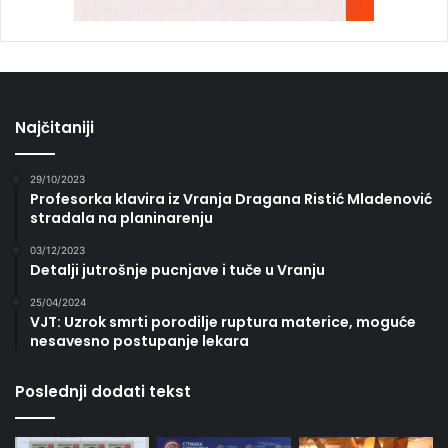
Najčitaniji
29/10/2023
Profesorka klavira iz Vranja Dragana Ristić Mladenović
stradala na planinarenju
03/12/2023
Detalji jutrošnje pucnjave i tuče u Vranju
25/04/2024
VJT: Uzrok smrti porodilje ruptura materice, moguće
nesavesno postupanje lekara
Poslednji dodati tekst