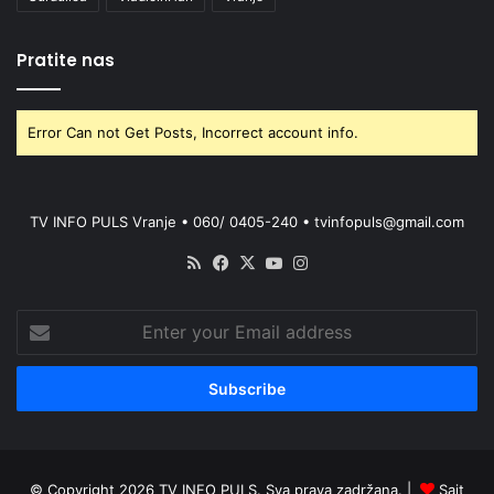
Pratite nas
Error Can not Get Posts, Incorrect account info.
TV INFO PULS Vranje • 060/ 0405-240 • tvinfopuls@gmail.com
RSS
Facebook
X
YouTube
Instagram
Enter
your
Email
address
© Copyright 2026 TV INFO PULS. Sva prava zadržana. |
Sajt