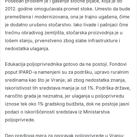
Poseban problem je i gašenje stočne pijace, koja je do
2012. godine omogućavala promet stoke. Umesto da bude
premeštena i modernizovana, ona je trajno ugašena, čime
je dodatno urušeno stočarstvo. Iako livade i pašnjaci čine
trećinu obradivog zemljišta, stočarska proizvodnja je u
lošem stanju, prvenstveno zbog slabe infrastrukture i
nedostatka ulaganja.
Edukacija poljoprivrednika gotovo da ne postoji. Fondovi
poput IPARD-a namenjeni su za podršku, upravo ruralnim
sredinama kao što je Vranje, ali zbog nedostatka znanja,
iskoristivost tih sredstava manja je od 1%. Podrška države,
naročito grada je neznatna, jer ulaganja u poljoprivredu
iznose tek oko 1% gradskog budžeta, dok ne postoje jasni
podaci o iskorišćenosti sredstava iz Ministarstva
poljoprivrede.
Deo predloga mera za oporavak poljoprivrede u Vranju: