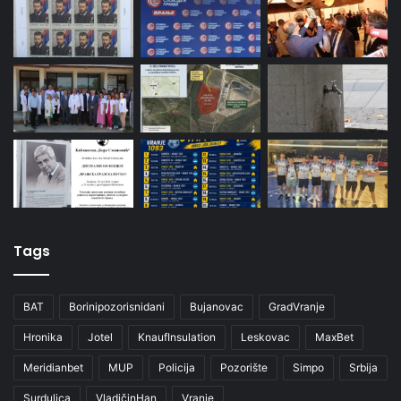
Tags
BAT
Borinipozorisnidani
Bujanovac
GradVranje
Hronika
Jotel
KnaufInsulation
Leskovac
MaxBet
Meridianbet
MUP
Policija
Pozorište
Simpo
Srbija
Surdulica
VladičinHan
Vranje