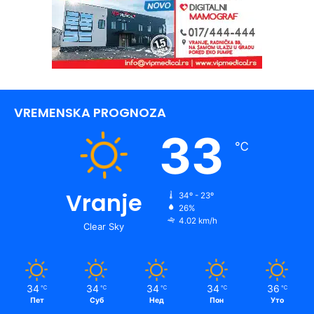
VREMENSKA PROGNOZA
33
℃
Vranje
34º - 23º
26%
4.02 km/h
Clear Sky
34
34
34
34
36
℃
℃
℃
℃
℃
Пет
Суб
Нед
Пон
Уто