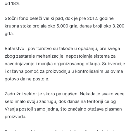
od 18%.
Stočni fond beleži veliki pad, dok je pre 2012. godine
krupna stoka brojala oko 5.000 grla, danas broji oko 3.200
grla.
Ratarstvo i povrtarstvo su takođe u opadanju, pre svega
zbog zastarele mehanizacije, nepostojanja sistema za
navodnjavanje i manjka organizovanog otkupa. Subvencije
i državna pomoć za proizvodnju u kontrolisanim uslovima
gotovo da ne postoje.
Zadružni sektor je skoro pa ugašen. Nekada je svako veće
selo imalo svoju zadrugu, dok danas na teritoriji celog
Vranja postoji samo jedna, što značajno otežava plasman
proizvoda.