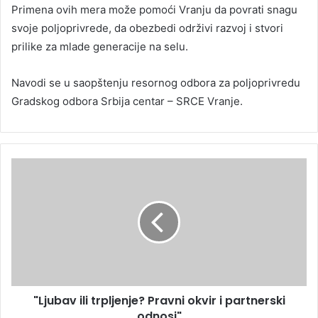
Primena ovih mera može pomoći Vranju da povrati snagu
svoje poljoprivrede, da obezbedi održivi razvoj i stvori
prilike za mlade generacije na selu.
Navodi se u saopštenju resornog odbora za poljoprivredu
Gradskog odbora Srbija centar – SRCE Vranje.
"Ljubav ili trpljenje? Pravni okvir i partnerski
odnosi"