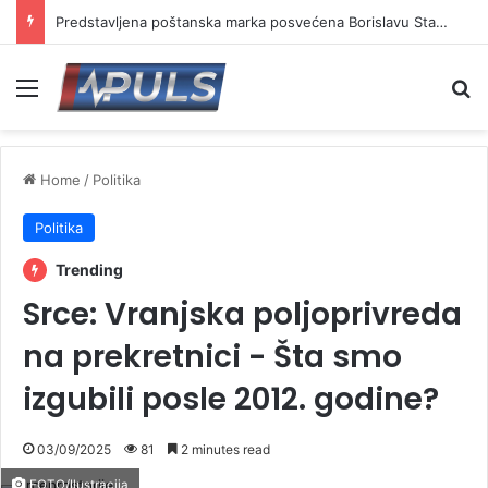
Predstavljena poštanska marka posvećena Borislavu Stankoviću
Menu
Se
Home
/
Politika
Politika
Trending
Srce: Vranjska poljoprivreda
na prekretnici - Šta smo
izgubili posle 2012. godine?
03/09/2025
81
2 minutes read
FOTO/Ilustracija