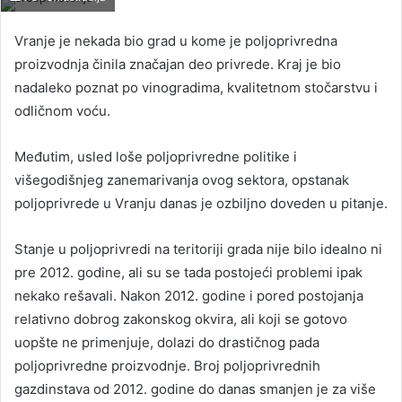
Vranje je nekada bio grad u kome je poljoprivredna
proizvodnja činila značajan deo privrede. Kraj je bio
nadaleko poznat po vinogradima, kvalitetnom stočarstvu i
odličnom voću.
Međutim, usled loše poljoprivredne politike i
višegodišnjeg zanemarivanja ovog sektora, opstanak
poljoprivrede u Vranju danas je ozbiljno doveden u pitanje.
Stanje u poljoprivredi na teritoriji grada nije bilo idealno ni
pre 2012. godine, ali su se tada postojeći problemi ipak
nekako rešavali. Nakon 2012. godine i pored postojanja
relativno dobrog zakonskog okvira, ali koji se gotovo
uopšte ne primenjuje, dolazi do drastičnog pada
poljoprivredne proizvodnje. Broj poljoprivrednih
gazdinstava od 2012. godine do danas smanjen je za više