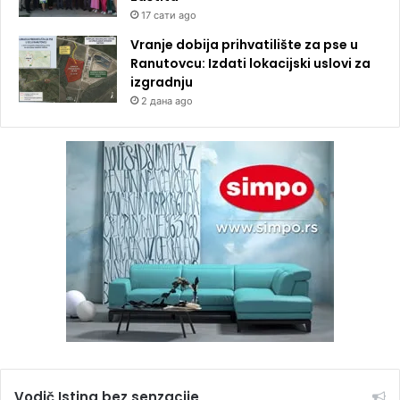
17 сати ago
Vranje dobija prihvatilište za pse u
Ranutovcu: Izdati lokacijski uslovi za
izgradnju
2 дана ago
Vodič Istina bez senzacije