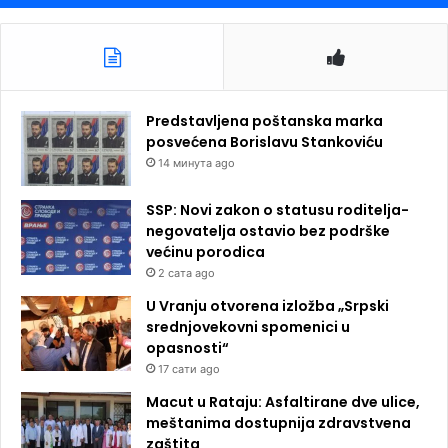
Predstavljena poštanska marka
posvećena Borislavu Stankoviću
14 минута ago
SSP: Novi zakon o statusu roditelja-
negovatelja ostavio bez podrške
većinu porodica
2 сата ago
U Vranju otvorena izložba „Srpski
srednjovekovni spomenici u
opasnosti“
17 сати ago
Macut u Rataju: Asfaltirane dve ulice,
meštanima dostupnija zdravstvena
zaštita