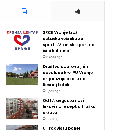
SRCE Vranje traži
ostavku većnika za
sport: „Vranjski sport na
ivici kolapsa“
2 сата ago
Društvo dobrovoljnih
davalaca krvi PU Vranje
organizuje akciju na
Besnoj kobili
1 дан ago
Od 17. avgusta novi
lekovi na recept o trošku
države
1 дан ago
U Trgovištu panel