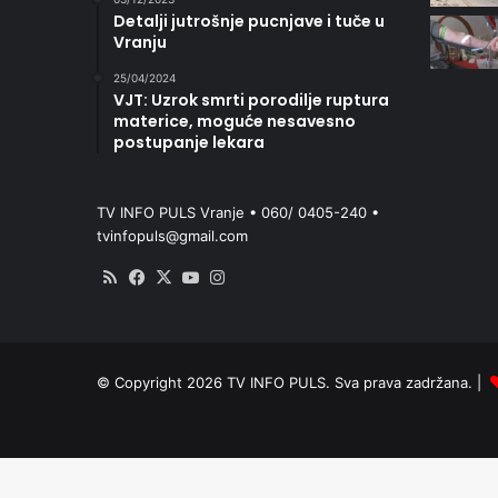
Detalji jutrošnje pucnjave i tuče u
Vranju
25/04/2024
VJT: Uzrok smrti porodilje ruptura
materice, moguće nesavesno
postupanje lekara
TV INFO PULS Vranje • 060/ 0405-240 •
tvinfopuls@gmail.com
RSS
Facebook
X
YouTube
Instagram
© Copyright 2026 TV INFO PULS. Sva prava zadržana. |