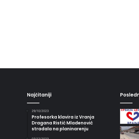
Najčitaniji
Posledn
29/10/2023
Profesorka klavira iz Vranja
Dragana Ristić Mladenović
stradala na planinarenju
03/12/2023