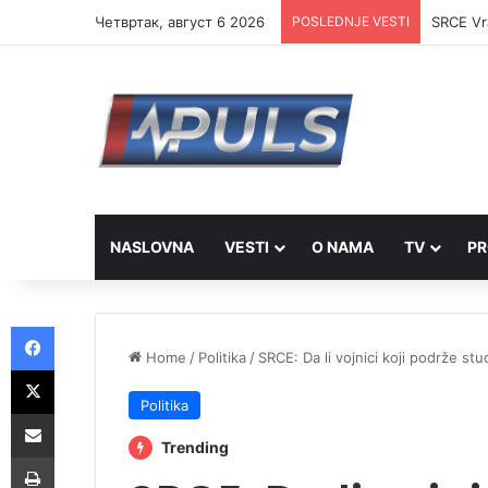
Четвртак, август 6 2026
POSLEDNJE VESTI
SRCE Vra
NASLOVNA
VESTI
O NAMA
TV
PR
Facebook
Home
/
Politika
/
SRCE: Da li vojnici koji podrže 
X
Politika
Share via Email
Trending
Print