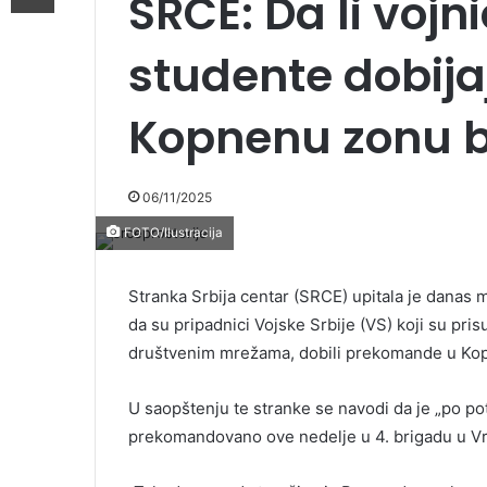
SRCE: Da li vojni
studente dobij
Kopnenu zonu b
06/11/2025
FOTO/Ilustracija
Stranka Srbija centar (SRCE) upitala je danas m
da su pripadnici Vojske Srbije (VS) koji su pris
društvenim mrežama, dobili prekomande u Ko
U saopštenju te stranke se navodi da je „po pot
prekomandovano ove nedelje u 4. brigadu u Vra