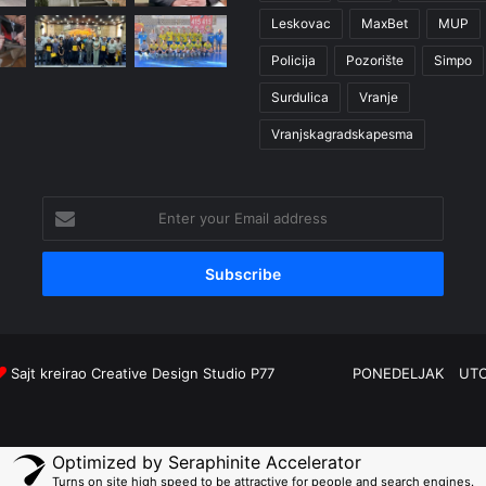
Leskovac
MaxBet
MUP
Policija
Pozorište
Simpo
Surdulica
Vranje
Vranjskagradskapesma
Enter
your
Email
address
Sajt kreirao
Creative Design Studio P77
PONEDELJAK
UT
Optimized by Seraphinite Accelerator
Turns on site high speed to be attractive for people and search engines.