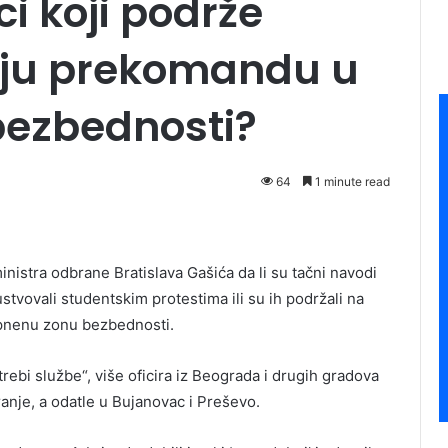
ci koji podrže
aju prekomandu u
ezbednosti?
64
1 minute read
inistra odbrane Bratislava Gašića da li su tačni navodi
ustvovali studentskim protestima ili su ih podržali na
pnenu zonu bezbednosti.
rebi službe“, više oficira iz Beograda i drugih gradova
nje, a odatle u Bujanovac i Preševo.