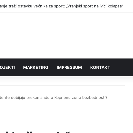
nje traži ostavku većnika za sport: „Vranjski sport na ivici kolapsa“
OJEKTI
MARKETING
IMPRESSUM
KONTAKT
studente dobijaju prekomandu u Kopnenu zonu bezbednosti?