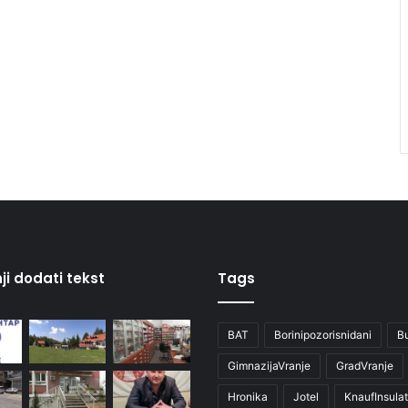
ji dodati tekst
Tags
BAT
Borinipozorisnidani
B
GimnazijaVranje
GradVranje
Hronika
Jotel
KnaufInsulat