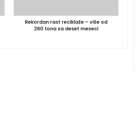
Rekordan rast reciklaže – više od
260 tona za deset meseci