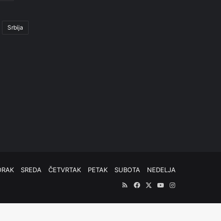
Srbija
ORAK
SREDA
ČETVRTAK
PETAK
SUBOTA
NEDELJA
RSS
Facebook
X
YouTube
Instagram