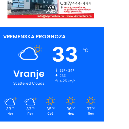
VREMENSKA PROGNOZA
33
℃
Vranje
33º - 24º
23%
4.25 km/h
Scattered Clouds
33
33
35
36
37
℃
℃
℃
℃
℃
Чет
Пет
Суб
Нед
Пон