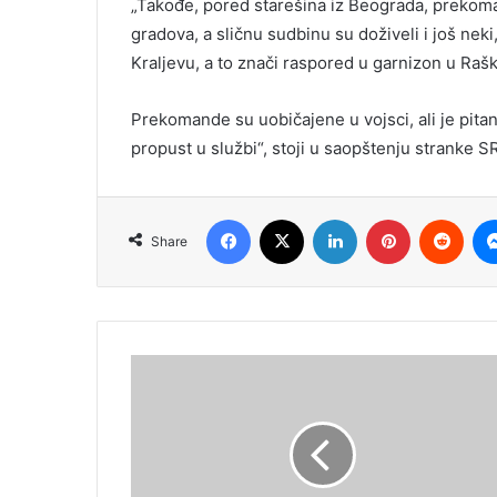
„Takođe, pored starešina iz Beograda, prekoman
gradova, a sličnu sudbinu su doživeli i još neki
Kraljevu, a to znači raspored u garnizon u Raš
Prekomande su uobičajene u vojsci, ali je pitanj
propust u službi“, stoji u saopštenju stranke S
Facebook
X
LinkedIn
Pinterest
Redd
Share