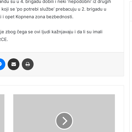
du su u 4. brigadu dobili i neki ‘nepodobni’ iz drugih
, koji se ‘po potrebi službe’ prebacuju u 2. brigadu u
ki i opet Kopnena zona bezbednosti.
e zbog čega se ovi ljudi kažnjavaju i da li su imali
RCE.
it
Messenger
Share via Email
Print