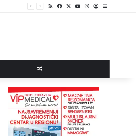
RSS
Facebook
X
YouTube
Instagram
Log In
Sidebar
Random Article