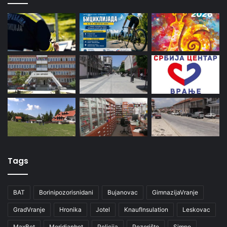
Tags
BAT
Borinipozorisnidani
Bujanovac
GimnazijaVranje
GradVranje
Hronika
Jotel
KnaufInsulation
Leskovac
MaxBet
Meridianbet
Policija
Pozorište
Simpo