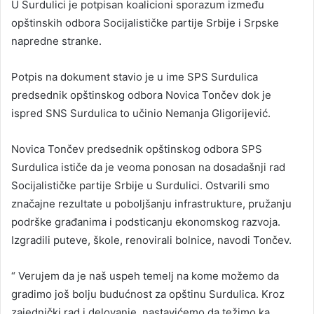
U Surdulici je potpisan koalicioni sporazum između
opštinskih odbora Socijalističke partije Srbije i Srpske
napredne stranke.
Potpis na dokument stavio je u ime SPS Surdulica
predsednik opštinskog odbora Novica Tončev dok je
ispred SNS Surdulica to učinio Nemanja Gligorijević.
Novica Tončev predsednik opštinskog odbora SPS
Surdulica ističe da je veoma ponosan na dosadašnji rad
Socijalističke partije Srbije u Surdulici. Ostvarili smo
značajne rezultate u poboljšanju infrastrukture, pružanju
podrške građanima i podsticanju ekonomskog razvoja.
Izgradili puteve, škole, renovirali bolnice, navodi Tončev.
“ Verujem da je naš uspeh temelj na kome možemo da
gradimo još bolju budućnost za opštinu Surdulica. Kroz
zajednički rad i delovanje, nastavićemo da težimo ka