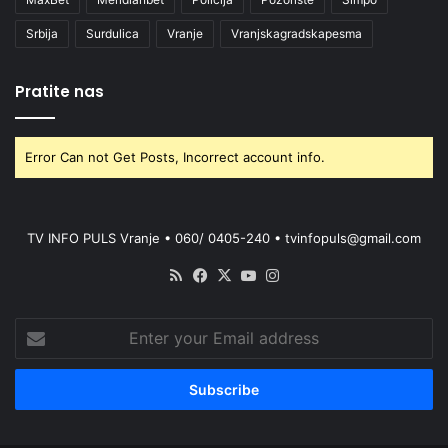
Srbija
Surdulica
Vranje
Vranjskagradskapesma
Pratite nas
Error Can not Get Posts, Incorrect account info.
TV INFO PULS Vranje • 060/ 0405-240 • tvinfopuls@gmail.com
RSS
Facebook
X
YouTube
Instagram
Enter
your
Email
address