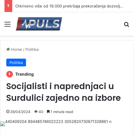
Otkriveno više od 19.000 prekršaja prekoračenja dozvoljene brzine
Menu
Se
Home
/
Politika
Politika
Trending
Socijalisti i naprednjaci u
Surdulici zajedno na izbore
29/04/2024
40
1 minute read