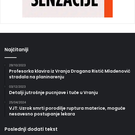
Najčitaniji
29/10/2023
Profesorka klavira iz Vranja Dragana Ristić Mladenović
stradala na planinarenju
03/12/2023
Detalji jutrošnje pucnjave i tuče u Vranju
25/04/2024
VJT: Uzrok smrti porodilje ruptura materice, moguće
nesavesno postupanje lekara
Poslednji dodati tekst