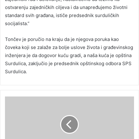
ostvarenju zajedničkih ciljeva i da unapređujemo životni
standard svih građana, ističe predsednik surduličkih
socijalista.”
Tončev je poručio na kraju da je njegova poruka kao
čoveka koji se zalaže za bolje uslove života i građevinskog
inženjera je da dogovor kuću gradi, a naša kuća je opština
Surdulica, zaključio je predsednik opštinskog odbora SPS
Surdulica.