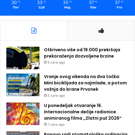
30
33
35
37
37
℃
℃
℃
℃
℃
Пет
Суб
Нед
Пон
Уто
Otkriveno više od 19.000 prekršaja
prekoračenja dozvoljene brzine
5 сати ago
Vranje ovog vikenda na dva točka:
Mini biciklijada za najmlađe, a potom
vožnja do brane Prvonek
5 сати ago
U ponedeljak otvaranje 16.
Internacionalne dečije radionice
animiranog filma ,,Zlatni puž 2026“
7 сати ago
Ponovo radi stomatološka ordinacija