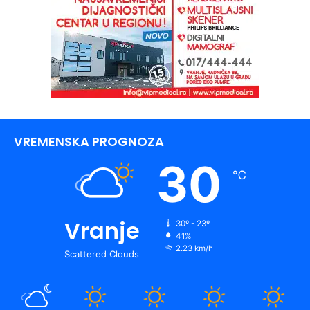
VREMENSKA PROGNOZA
30
℃
Vranje
30º - 23º
41%
2.23 km/h
Scattered Clouds