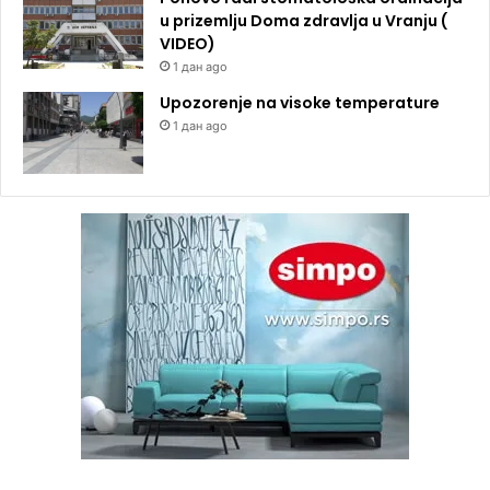
u prizemlju Doma zdravlja u Vranju (
VIDEO)
1 дан ago
Upozorenje na visoke temperature
1 дан ago