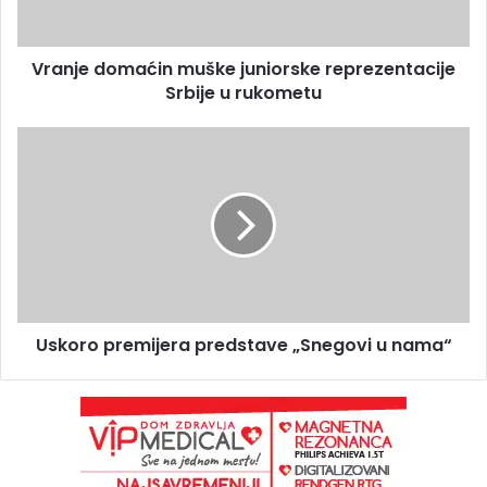
Vranje domaćin muške juniorske reprezentacije
Srbije u rukometu
Uskoro premijera predstave „Snegovi u nama“