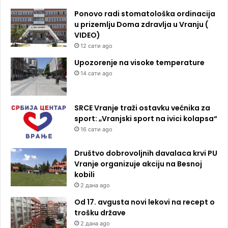
Ponovo radi stomatološka ordinacija
u prizemlju Doma zdravlja u Vranju (
VIDEO)
12 сати ago
Upozorenje na visoke temperature
14 сати ago
SRCE Vranje traži ostavku većnika za
sport: „Vranjski sport na ivici kolapsa“
16 сати ago
Društvo dobrovoljnih davalaca krvi PU
Vranje organizuje akciju na Besnoj
kobili
2 дана ago
Od 17. avgusta novi lekovi na recept o
trošku države
2 дана ago