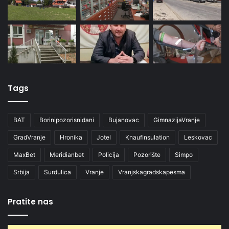
Tags
BAT
Borinipozorisnidani
Bujanovac
GimnazijaVranje
GradVranje
Hronika
Jotel
KnaufInsulation
Leskovac
MaxBet
Meridianbet
Policija
Pozorište
Simpo
Srbija
Surdulica
Vranje
Vranjskagradskapesma
Pratite nas