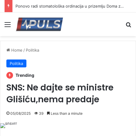
Ponovo radi stomatološka ordinacija u prizemlju Doma zdravlja u Vranju ( VIDEO)
Menu
Se
Home
/
Politika
Politika
Trending
SNS: Ne dajte se ministre
Glišiću,nema predaje
05/08/2025
39
Less than a minute