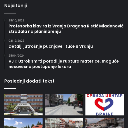
Najčitaniji
29/10/2023
Profesorka klavira iz Vranja Dragana Ristić Mladenović
stradala na planinarenju
03/12/2023
Detalji jutrošnje pucnjave i tuče u Vranju
25/04/2024
VJT: Uzrok smrti porodilje ruptura materice, moguće
nesavesno postupanje lekara
Poslednji dodati tekst