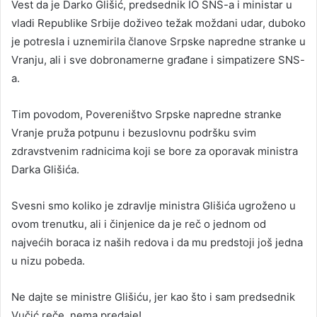
Vest da je Darko Glišić, predsednik IO SNS-a i ministar u
vladi Republike Srbije doživeo težak moždani udar, duboko
je potresla i uznemirila članove Srpske napredne stranke u
Vranju, ali i sve dobronamerne građane i simpatizere SNS-
a.
Tim povodom, Povereništvo Srpske napredne stranke
Vranje pruža potpunu i bezuslovnu podršku svim
zdravstvenim radnicima koji se bore za oporavak ministra
Darka Glišića.
Svesni smo koliko je zdravlje ministra Glišića ugroženo u
ovom trenutku, ali i činjenice da je reč o jednom od
najvećih boraca iz naših redova i da mu predstoji još jedna
u nizu pobeda.
Ne dajte se ministre Glišiću, jer kao što i sam predsednik
Vučić reče, nema predaje!