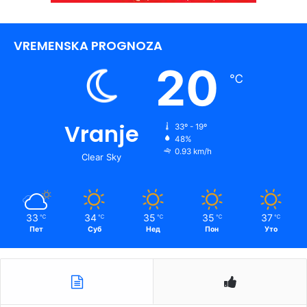
VREMENSKA PROGNOZA
20
℃
Vranje
33º - 19º
48%
0.93 km/h
Clear Sky
33
34
35
35
37
℃
℃
℃
℃
℃
Пет
Суб
Нед
Пон
Уто