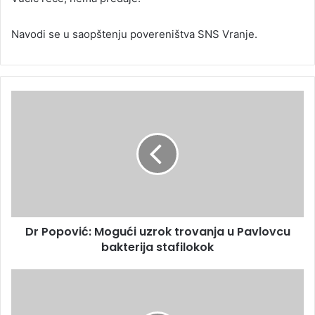
Navodi se u saopštenju povereništva SNS Vranje.
Dr Popović: Mogući uzrok trovanja u Pavlovcu
bakterija stafilokok