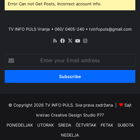
Error Can not Get Posts, Incorrect account info.
TV INFO PULS Vranje • 060/ 0405-240 • tvinfopuls@gmail.com
RSS
Facebook
X
YouTube
Instagram
Enter
your
Email
address
© Copyright 2026 TV INFO PULS. Sva prava zadržana. |
Sajt
kreirao
Creative Design Studio P77
PONEDELJAK
UTORAK
SREDA
ČETVRTAK
PETAK
SUBOTA
NEDELJA