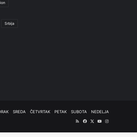
ion
Srbija
ORAK
SREDA
ČETVRTAK
PETAK
SUBOTA
NEDELJA
RSS
Facebook
X
YouTube
Instagram