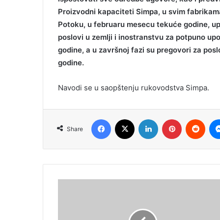
Proizvodni kapaciteti Simpa, u svim fabrikam
Potoku, u februaru mesecu tekuće godine, up
poslovi u zemlji i inostranstvu za potpuno up
godine, a u završnoj fazi su pregovori za pos
godine.
Navodi se u saopštenju rukovodstva Simpa.
Facebook
X
LinkedIn
Pinterest
Redd
Share