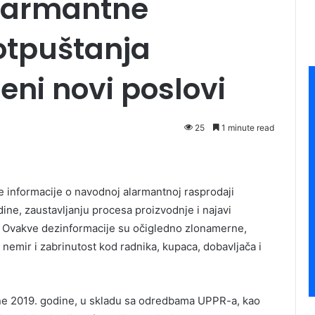
larmantne
 otpuštanja
eni novi poslovi
25
1 minute read
e informacije o navodnoj alarmantnoj rasprodaji
ine, zaustavljanju procesa proizvodnje i najavi
 Ovakve dezinformacije su očigledno zlonamerne,
u nemir i zabrinutost kod radnika, kupaca, dobavljača i
ine 2019. godine, u skladu sa odredbama UPPR-a, kao