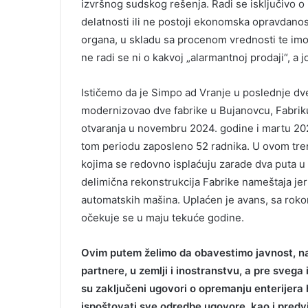
izvršnog sudskog rešenja. Radi se isključivo o 
delatnosti ili ne postoji ekonomska opravdano
organa, u skladu sa procenom vrednosti te im
ne radi se ni o kakvoj „alarmantnoj prodaji“, a
Ističemo da je Simpo ad Vranje u poslednje dv
modernizovao dve fabrike u Bujanovcu, Fabriku 
otvaranja u novembru 2024. godine i martu 2025
tom periodu zaposleno 52 radnika. U ovom tre
kojima se redovno isplaćuju zarade dva puta u
delimična rekonstrukcija Fabrike nameštaja je
automatskih mašina. Uplaćen je avans, sa rok
očekuje se u maju tekuće godine.
Ovim putem želimo da obavestimo javnost, n
partnere, u zemlji i inostranstvu, a pre svega 
su zaključeni ugovori o opremanju enterijera 
ispoštovati sve odredbe ugovore, kao i predv