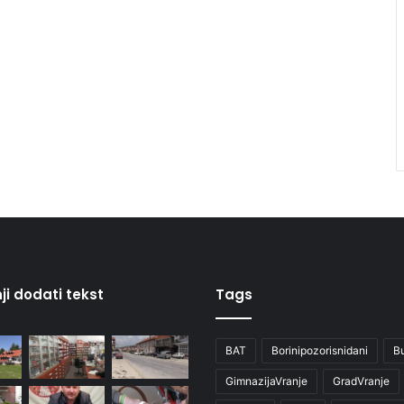
ji dodati tekst
Tags
BAT
Borinipozorisnidani
B
GimnazijaVranje
GradVranje