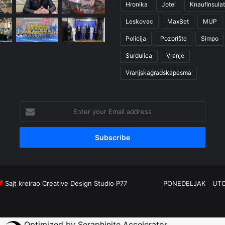
Hronika
Jotel
KnaufInsulat
Leskovac
MaxBet
MUP
Policija
Pozorište
Simpo
Surdulica
Vranje
Vranjskagradskapesma
Enter
your
Email
address
Sajt kreirao
Creative Design Studio P77
PONEDELJAK
UT
Optimized by Seraphinite Accelerator