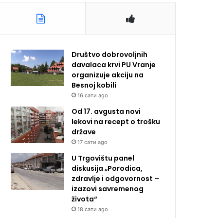
Društvo dobrovoljnih
davalaca krvi PU Vranje
organizuje akciju na
Besnoj kobili
16 сати ago
Od 17. avgusta novi
lekovi na recept o trošku
države
17 сати ago
U Trgovištu panel
diskusija „Porodica,
zdravlje i odgovornost –
izazovi savremenog
života“
18 сати ago