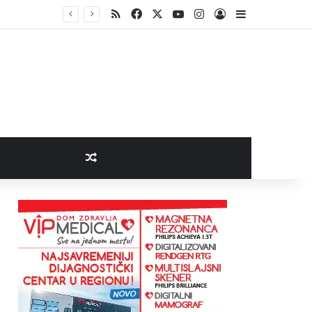
RSS
Facebook
X
YouTube
Instagram
Log In
Sidebar
Random Article