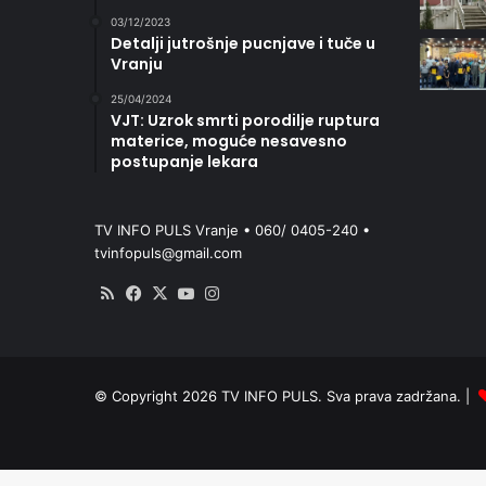
03/12/2023
Detalji jutrošnje pucnjave i tuče u
Vranju
25/04/2024
VJT: Uzrok smrti porodilje ruptura
materice, moguće nesavesno
postupanje lekara
TV INFO PULS Vranje • 060/ 0405-240 •
tvinfopuls@gmail.com
RSS
Facebook
X
YouTube
Instagram
© Copyright 2026 TV INFO PULS. Sva prava zadržana. |