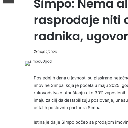
Simpo: Nema a
rasprodaje niti
radnika, ugovor
04/02/2026
Poslednjih dana u javnosti su plasirane netačn
imovine Simpa, koja je počela u maju 2025. god
rukovodstva o otpuštanju oko 30% zaposlenih.
imaju za cilj da destabilizuju poslovanje, unes
ostalih poslovnih partnera Simpa.
Istina je da je Simpo počeo sa prodajom imov