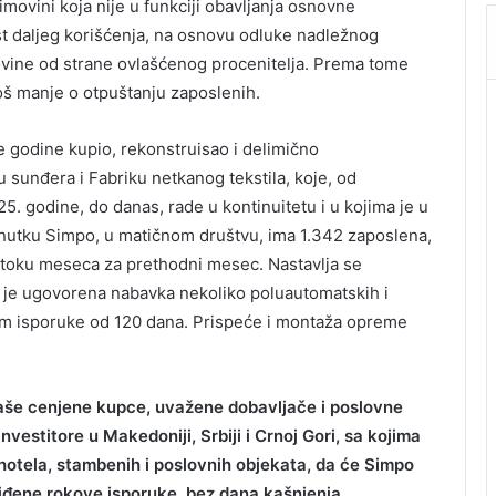
imovini koja nije u funkciji obavljanja osnovne
st daljeg korišćenja, na osnovu odluke nadležnog
ovine od strane ovlašćenog procenitelja. Prema tome
 još manje o otpuštanju zaposlenih.
e godine kupio, rekonstruisao i delimično
sunđera i Fabriku netkanog tekstila, koje, od
. godine, do danas, rade u kontinuitetu i u kojima je u
nutku Simpo, u matičnom društvu, ima 1.342 zaposlena,
 toku meseca za prethodni mesec. Nastavlja se
r je ugovorena nabavka nekoliko poluautomatskih i
om isporuke od 120 dana. Prispeće i montaža opreme
aše cenjene kupce, uvažene dobavljače i poslovne
investitore u Makedoniji, Srbiji i Crnoj Gori, sa kojima
hotela, stambenih i poslovnih objekata, da će Simpo
iđene rokove isporuke, bez dana kašnjenja.