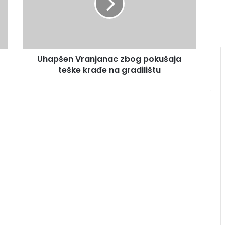
Uhapšen Vranjanac zbog pokušaja
teške krađe na gradilištu