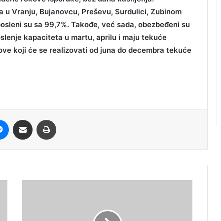
a u Vranju, Bujanovcu, Preševu, Surdulici, Zubinom
osleni su sa 99,7%. Takođe, već sada, obezbeđeni su
oslenje kapaciteta u martu, aprilu i maju tekuće
love koji će se realizovati od juna do decembra tekuće
it
Messenger
Share via Email
Print