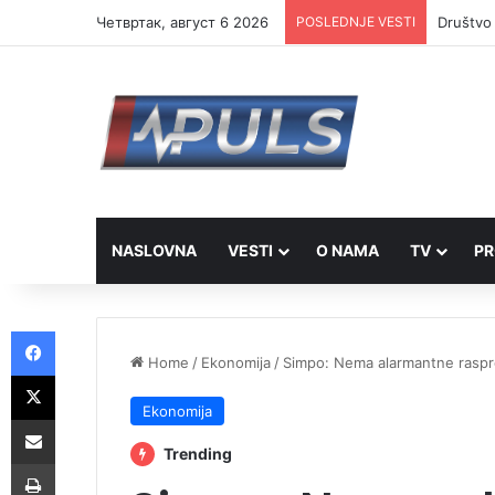
Четвртак, август 6 2026
POSLEDNJE VESTI
Društvo 
NASLOVNA
VESTI
O NAMA
TV
PR
Facebook
Home
/
Ekonomija
/
Simpo: Nema alarmantne rasprod
X
Ekonomija
Share via Email
Trending
Print