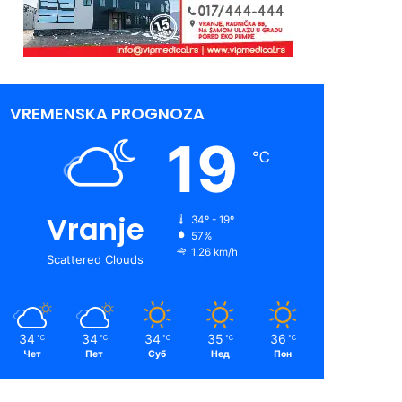
VREMENSKA PROGNOZA
19
℃
Vranje
34º - 19º
57%
1.26 km/h
Scattered Clouds
34
34
34
35
36
℃
℃
℃
℃
℃
Чет
Пет
Суб
Нед
Пон