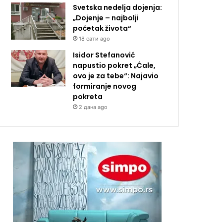
Svetska nedelja dojenja:
„Dojenje – najbolji
početak života“
18 сати ago
Isidor Stefanović
napustio pokret „Ćale,
ovo je za tebe“: Najavio
formiranje novog
pokreta
2 дана ago