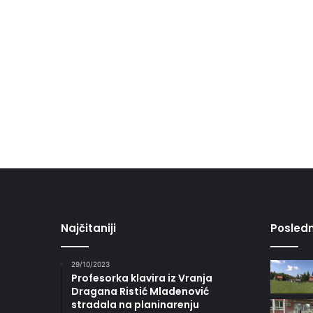
Najčitaniji
Posledn
29/10/2023
Profesorka klavira iz Vranja
Dragana Ristić Mladenović
stradala na planinarenju