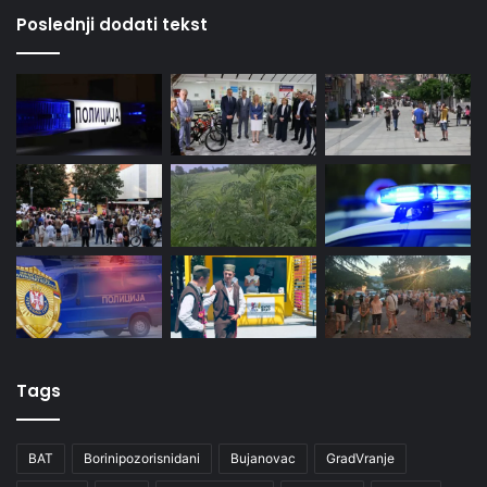
Poslednji dodati tekst
Tags
BAT
Borinipozorisnidani
Bujanovac
GradVranje