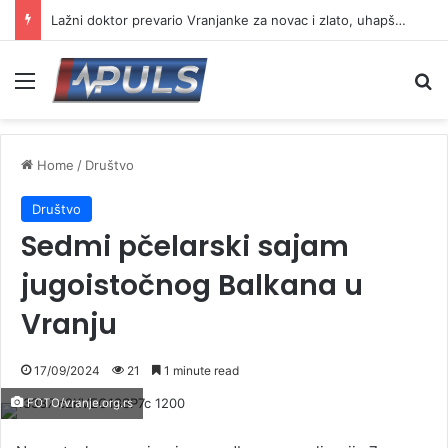
Lažni doktor prevario Vranjanke za novac i zlato, uhapšen osumnjičeni
Menu
Se
Home
/
Društvo
Društvo
Sedmi pčelarski sajam
jugoistočnog Balkana u
Vranju
17/09/2024
21
1 minute read
FOTO/vranje.org.rs