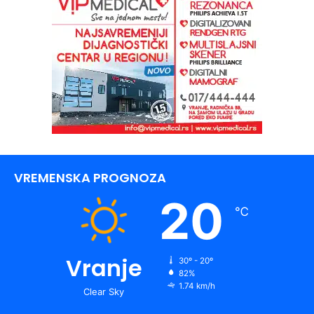
VREMENSKA PROGNOZA
20
℃
Vranje
30º - 20º
82%
1.74 km/h
Clear Sky