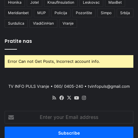
Hronika
Jotel
KnaufInsulation
Leskovac
MaxBet
Meridianbet
MUP
Policija
Pozorište
Simpo
Srbija
Surdulica
VladičinHan
Vranje
Pratite nas
Error Can not Get Posts, Incorrect account info.
TV INFO PULS Vranje • 060/ 0405-240 • tvinfopuls@gmail.com
RSS
Facebook
X
YouTube
Instagram
Enter
your
Email
address