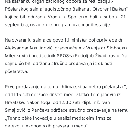
Na sastanku organizacionog odbora za realizaciju 7.
Pčelarskog sajma jugoistočnog Balkana ,,Otvoreni Balkan“,
koji će biti održan u Vranju, u Sportskoj hali, u subotu, 21.
septembra, usvojen je program ove manifestacije.
Na otvaranju sajma će govoriti ministar poljoprivrede dr
Aleksandar Martinović, gradonačelnik Vranja dr Slobodan
Milenković i predsednik SPOS-a Rodoljub Živadinović. Na
sajmu će biti održana stručna predavanja iz oblasti
pčelarstva.
Prvo predavanje na temu ,,Klimatski pametno pčelarstvo“,
od 11.15 sati održaće dr vet. med. Zlatko Tomljanović iz
Hrvatske. Nakon toga, od 12.30 sati dipl. inž. Ivan
Smajlović iz Pančeva održaće stručno predavanje na temu
,,Tehnološke inovacije u analizi meda: eim-irms za
detekciju ekonomskih prevara u medu“.