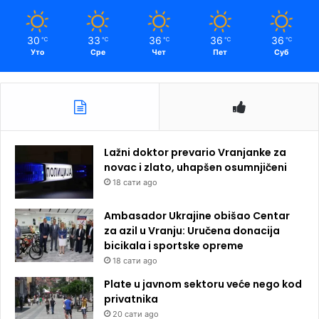
30
33
36
36
36
℃
℃
℃
℃
℃
Уто
Сре
Чет
Пет
Суб
Lažni doktor prevario Vranjanke za
novac i zlato, uhapšen osumnjičeni
18 сати ago
Ambasador Ukrajine obišao Centar
za azil u Vranju: Uručena donacija
bicikala i sportske opreme
18 сати ago
Plate u javnom sektoru veće nego kod
privatnika
20 сати ago