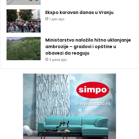
Ekspo karavan danas u Vranju
1 дан ago
Ministarstvo naložilo hitno uklanjanje
ambrozije – gradovi i opštine u
obavezi da reaguju
3 дана ago