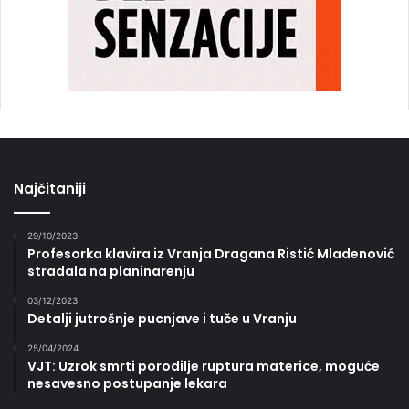
Najčitaniji
29/10/2023
Profesorka klavira iz Vranja Dragana Ristić Mladenović
stradala na planinarenju
03/12/2023
Detalji jutrošnje pucnjave i tuče u Vranju
25/04/2024
VJT: Uzrok smrti porodilje ruptura materice, moguće
nesavesno postupanje lekara