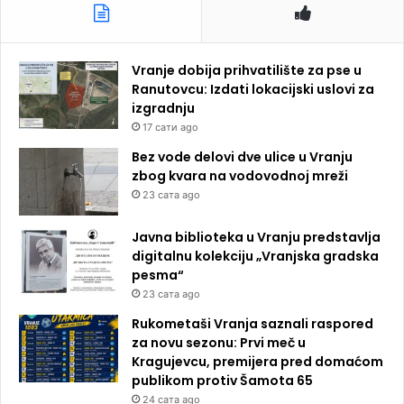
Vranje dobija prihvatilište za pse u
Ranutovcu: Izdati lokacijski uslovi za
izgradnju
17 сати ago
Bez vode delovi dve ulice u Vranju
zbog kvara na vodovodnoj mreži
23 сата ago
Javna biblioteka u Vranju predstavlja
digitalnu kolekciju „Vranjska gradska
pesma“
23 сата ago
Rukometaši Vranja saznali raspored
za novu sezonu: Prvi meč u
Kragujevcu, premijera pred domaćom
publikom protiv Šamota 65
24 сата ago