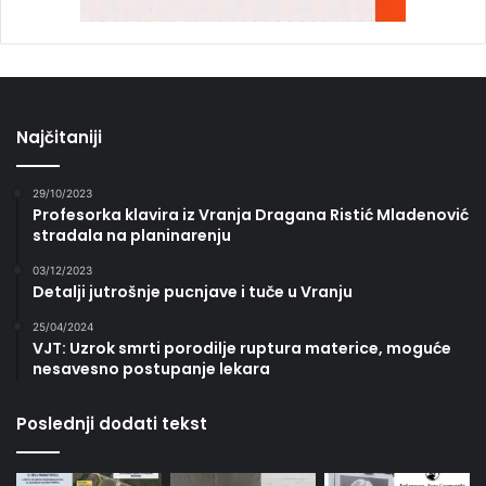
Najčitaniji
29/10/2023
Profesorka klavira iz Vranja Dragana Ristić Mladenović
stradala na planinarenju
03/12/2023
Detalji jutrošnje pucnjave i tuče u Vranju
25/04/2024
VJT: Uzrok smrti porodilje ruptura materice, moguće
nesavesno postupanje lekara
Poslednji dodati tekst