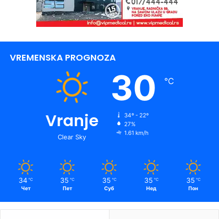
VREMENSKA PROGNOZA
30
℃
Vranje
34º - 22º
27%
1.61 km/h
Clear Sky
34
35
35
35
35
℃
℃
℃
℃
℃
Чет
Пет
Суб
Нед
Пон