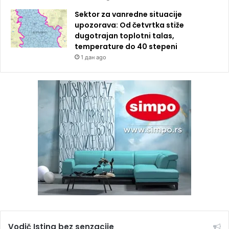
Sektor za vanredne situacije
upozorava: Od četvrtka stiže
dugotrajan toplotni talas,
temperature do 40 stepeni
1 дан ago
Vodič Istina bez senzacije