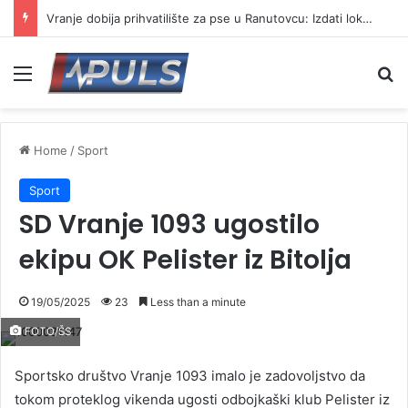
Vranje dobija prihvatilište za pse u Ranutovcu: Izdati lokacijski uslovi za izgradnju
Menu
Se
Home
/
Sport
Sport
SD Vranje 1093 ugostilo
ekipu OK Pelister iz Bitolja
19/05/2025
23
Less than a minute
FOTO/ŠS
Sportsko društvo Vranje 1093 imalo je zadovoljstvo da
tokom proteklog vikenda ugosti odbojkaški klub Pelister iz