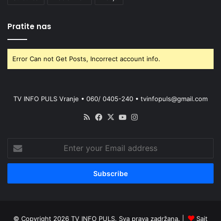
Pratite nas
Error Can not Get Posts, Incorrect account info.
TV INFO PULS Vranje • 060/ 0405-240 • tvinfopuls@gmail.com
RSS
Facebook
X
YouTube
Instagram
Enter
your
Email
address
© Copyright 2026 TV INFO PULS. Sva prava zadržana. |
Sajt