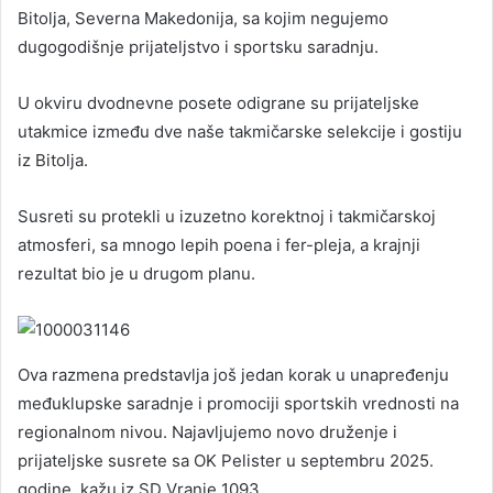
Bitolja, Severna Makedonija, sa kojim negujemo
dugogodišnje prijateljstvo i sportsku saradnju.
U okviru dvodnevne posete odigrane su prijateljske
utakmice između dve naše takmičarske selekcije i gostiju
iz Bitolja.
Susreti su protekli u izuzetno korektnoj i takmičarskoj
atmosferi, sa mnogo lepih poena i fer-pleja, a krajnji
rezultat bio je u drugom planu.
Ova razmena predstavlja još jedan korak u unapređenju
međuklupske saradnje i promociji sportskih vrednosti na
regionalnom nivou. Najavljujemo novo druženje i
prijateljske susrete sa OK Pelister u septembru 2025.
godine, kažu iz SD Vranje 1093.