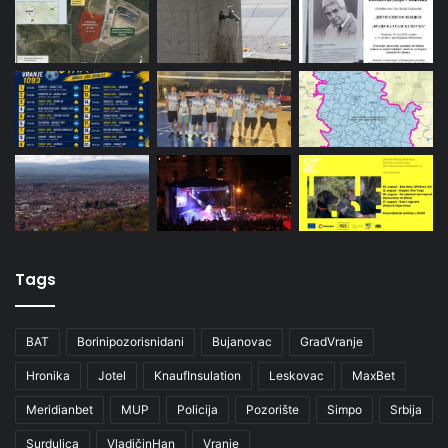
Tags
BAT
Borinipozorisnidani
Bujanovac
GradVranje
Hronika
Jotel
KnaufInsulation
Leskovac
MaxBet
Meridianbet
MUP
Policija
Pozorište
Simpo
Srbija
Surdulica
VladičinHan
Vranje