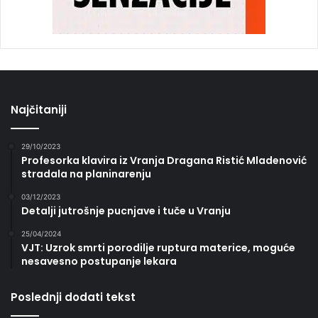
Najčitaniji
29/10/2023
Profesorka klavira iz Vranja Dragana Ristić Mladenović
stradala na planinarenju
03/12/2023
Detalji jutrošnje pucnjave i tuče u Vranju
25/04/2024
VJT: Uzrok smrti porodilje ruptura materice, moguće
nesavesno postupanje lekara
Poslednji dodati tekst