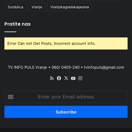
Surdulica
Vranje
Vranjskagradskapesma
Pratite nas
Error Can not Get Posts, Incorrect account info.
TV INFO PULS Vranje • 060/ 0405-240 • tvinfopuls@gmail.com
RSS
Facebook
X
YouTube
Instagram
Enter
your
Email
address