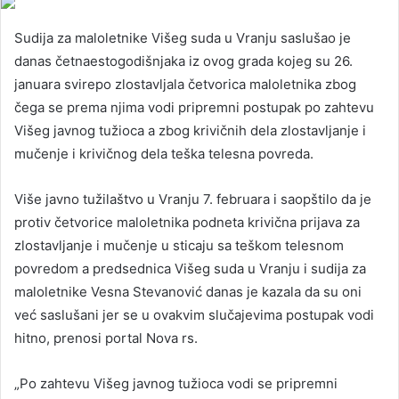
Sudija za maloletnike Višeg suda u Vranju saslušao je
danas četnaestogodišnjaka iz ovog grada kojeg su 26.
januara svirepo zlostavljala četvorica maloletnika zbog
čega se prema njima vodi pripremni postupak po zahtevu
Višeg javnog tužioca a zbog krivičnih dela zlostavljanje i
mučenje i krivičnog dela teška telesna povreda.
Više javno tužilaštvo u Vranju 7. februara i saopštilo da je
protiv četvorice maloletnika podneta krivična prijava za
zlostavljanje i mučenje u sticaju sa teškom telesnom
povredom a predsednica Višeg suda u Vranju i sudija za
maloletnike Vesna Stevanović danas je kazala da su oni
već saslušani jer se u ovakvim slučajevima postupak vodi
hitno, prenosi portal Nova rs.
„Po zahtevu Višeg javnog tužioca vodi se pripremni