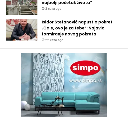
najbolji početak života“
3 сата ago
Isidor Stefanović napustio pokret
„Ćale, ovo je za tebe“: Najavio
formiranje novog pokreta
22 сата ago