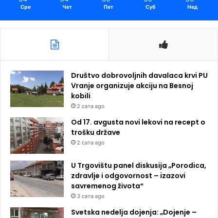
Сре
Чет
Пет
Суб
Нед
Društvo dobrovoljnih davalaca krvi PU
Vranje organizuje akciju na Besnoj
kobili
2 сата ago
Od 17. avgusta novi lekovi na recept o
trošku države
2 сата ago
U Trgovištu panel diskusija „Porodica,
zdravlje i odgovornost – izazovi
savremenog života“
3 сата ago
Svetska nedelja dojenja: „Dojenje –