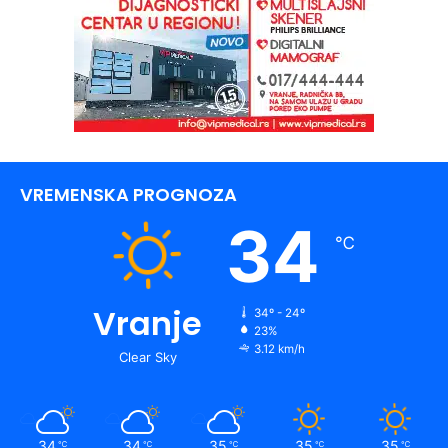
VREMENSKA PROGNOZA
34
℃
Vranje
34º - 24º
23%
3.12 km/h
Clear Sky
34
34
35
35
35
℃
℃
℃
℃
℃