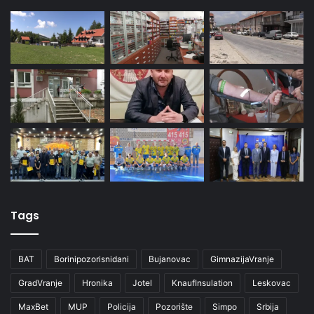
Tags
BAT
Borinipozorisnidani
Bujanovac
GimnazijaVranje
GradVranje
Hronika
Jotel
KnaufInsulation
Leskovac
MaxBet
MUP
Policija
Pozorište
Simpo
Srbija