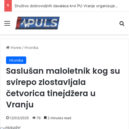
Društvo dobrovoljnih davalaca krvi PU Vranje organizuje akciju na Besnoj kobili
Menu
Se
Home
/
Hronika
Hronika
Saslušan maloletnik kog su
svirepo zlostavljala
četvorica tinejdžera u
Vranju
12/03/2025
76
2 minutes read