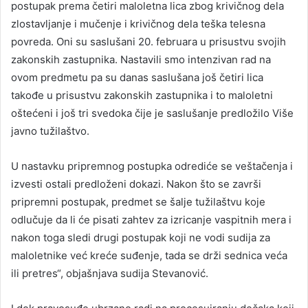
postupak prema četiri maloletna lica zbog krivičnog dela
zlostavljanje i mučenje i krivičnog dela teška telesna
povreda. Oni su saslušani 20. februara u prisustvu svojih
zakonskih zastupnika. Nastavili smo intenzivan rad na
ovom predmetu pa su danas saslušana još četiri lica
takođe u prisustvu zakonskih zastupnika i to maloletni
oštećeni i još tri svedoka čije je saslušanje predložilo Više
javno tužilaštvo.
U nastavku pripremnog postupka odrediće se veštačenja i
izvesti ostali predloženi dokazi. Nakon što se završi
pripremni postupak, predmet se šalje tužilaštvu koje
odlučuje da li će pisati zahtev za izricanje vaspitnih mera i
nakon toga sledi drugi postupak koji ne vodi sudija za
maloletnike već kreće suđenje, tada se drži sednica veća
ili pretres“, objašnjava sudija Stevanović.