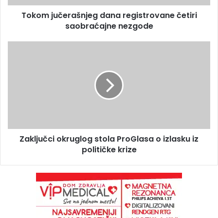
Tokom jučerašnjeg dana registrovane četiri
saobraćajne nezgode
Zaključci okruglog stola ProGlasa o izlasku iz
političke krize