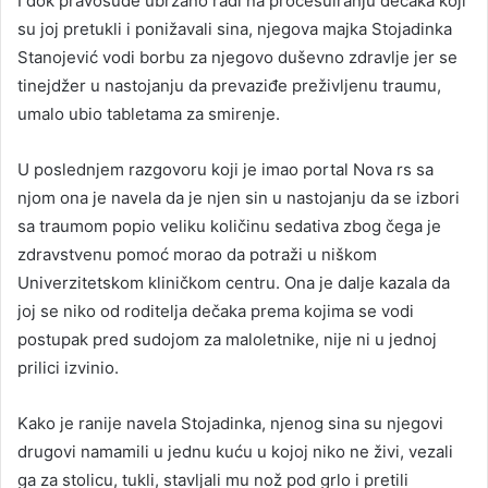
I dok pravosuđe ubrzano radi na procesuiranju dečaka koji
su joj pretukli i ponižavali sina, njegova majka Stojadinka
Stanojević vodi borbu za njegovo duševno zdravlje jer se
tinejdžer u nastojanju da prevaziđe preživljenu traumu,
umalo ubio tabletama za smirenje.
U poslednjem razgovoru koji je imao portal Nova rs sa
njom ona je navela da je njen sin u nastojanju da se izbori
sa traumom popio veliku količinu sedativa zbog čega je
zdravstvenu pomoć morao da potraži u niškom
Univerzitetskom kliničkom centru. Ona je dalje kazala da
joj se niko od roditelja dečaka prema kojima se vodi
postupak pred sudojom za maloletnike, nije ni u jednoj
prilici izvinio.
Kako je ranije navela Stojadinka, njenog sina su njegovi
drugovi namamili u jednu kuću u kojoj niko ne živi, vezali
ga za stolicu, tukli, stavljali mu nož pod grlo i pretili