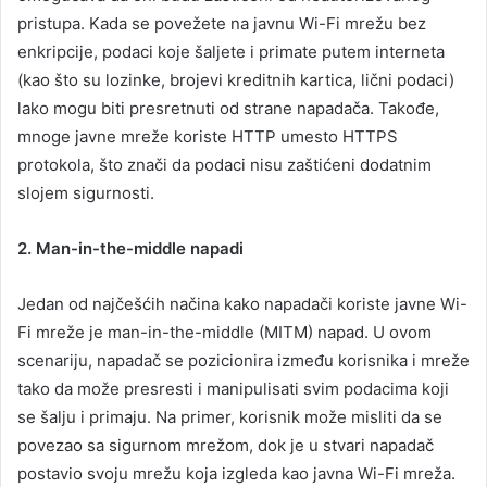
pristupa. Kada se povežete na javnu Wi-Fi mrežu bez
enkripcije, podaci koje šaljete i primate putem interneta
(kao što su lozinke, brojevi kreditnih kartica, lični podaci)
lako mogu biti presretnuti od strane napadača. Takođe,
mnoge javne mreže koriste HTTP umesto HTTPS
protokola, što znači da podaci nisu zaštićeni dodatnim
slojem sigurnosti.
2. Man-in-the-middle napadi
Jedan od najčešćih načina kako napadači koriste javne Wi-
Fi mreže je man-in-the-middle (MITM) napad. U ovom
scenariju, napadač se pozicionira između korisnika i mreže
tako da može presresti i manipulisati svim podacima koji
se šalju i primaju. Na primer, korisnik može misliti da se
povezao sa sigurnom mrežom, dok je u stvari napadač
postavio svoju mrežu koja izgleda kao javna Wi-Fi mreža.