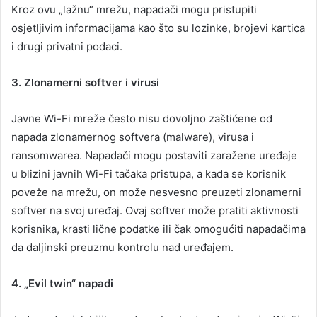
Kroz ovu „lažnu“ mrežu, napadači mogu pristupiti
osjetljivim informacijama kao što su lozinke, brojevi kartica
i drugi privatni podaci.
3. Zlonamerni softver i virusi
Javne Wi-Fi mreže često nisu dovoljno zaštićene od
napada zlonamernog softvera (malware), virusa i
ransomwarea. Napadači mogu postaviti zaražene uređaje
u blizini javnih Wi-Fi tačaka pristupa, a kada se korisnik
poveže na mrežu, on može nesvesno preuzeti zlonamerni
softver na svoj uređaj. Ovaj softver može pratiti aktivnosti
korisnika, krasti lične podatke ili čak omogućiti napadačima
da daljinski preuzmu kontrolu nad uređajem.
4. „Evil twin“ napadi