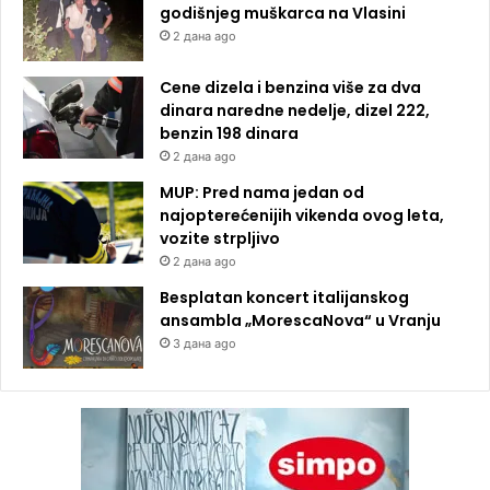
godišnjeg muškarca na Vlasini
2 дана ago
Cene dizela i benzina više za dva
dinara naredne nedelje, dizel 222,
benzin 198 dinara
2 дана ago
MUP: Pred nama jedan od
najopterećenijih vikenda ovog leta,
vozite strpljivo
2 дана ago
Besplatan koncert italijanskog
ansambla „MorescaNova“ u Vranju
3 дана ago