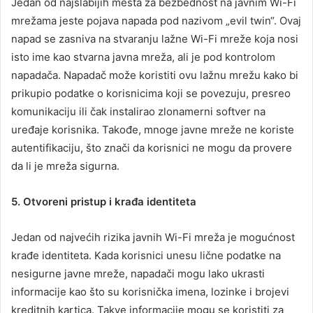
Jedan od najslabijih mesta za bezbednost na javnim Wi-Fi
mrežama jeste pojava napada pod nazivom „evil twin“. Ovaj
napad se zasniva na stvaranju lažne Wi-Fi mreže koja nosi
isto ime kao stvarna javna mreža, ali je pod kontrolom
napadača. Napadač može koristiti ovu lažnu mrežu kako bi
prikupio podatke o korisnicima koji se povezuju, presreo
komunikaciju ili čak instalirao zlonamerni softver na
uređaje korisnika. Takođe, mnoge javne mreže ne koriste
autentifikaciju, što znači da korisnici ne mogu da provere
da li je mreža sigurna.
5. Otvoreni pristup i krađa identiteta
Jedan od najvećih rizika javnih Wi-Fi mreža je mogućnost
krađe identiteta. Kada korisnici unesu lične podatke na
nesigurne javne mreže, napadači mogu lako ukrasti
informacije kao što su korisnička imena, lozinke i brojevi
kreditnih kartica. Takve informacije mogu se koristiti za