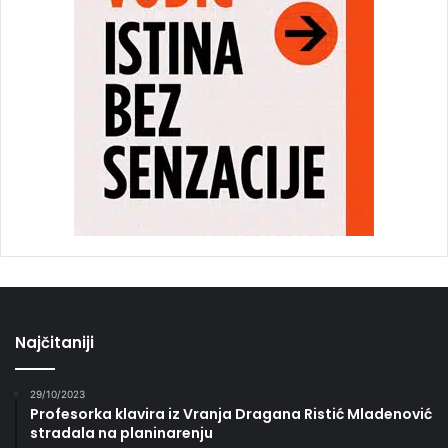
Najčitaniji
29/10/2023
Profesorka klavira iz Vranja Dragana Ristić Mladenović
stradala na planinarenju