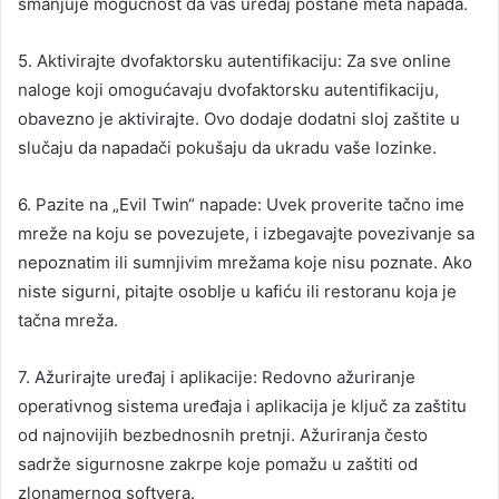
smanjuje mogućnost da vaš uređaj postane meta napada.
5. Aktivirajte dvofaktorsku autentifikaciju: Za sve online
naloge koji omogućavaju dvofaktorsku autentifikaciju,
obavezno je aktivirajte. Ovo dodaje dodatni sloj zaštite u
slučaju da napadači pokušaju da ukradu vaše lozinke.
6. Pazite na „Evil Twin“ napade: Uvek proverite tačno ime
mreže na koju se povezujete, i izbegavajte povezivanje sa
nepoznatim ili sumnjivim mrežama koje nisu poznate. Ako
niste sigurni, pitajte osoblje u kafiću ili restoranu koja je
tačna mreža.
7. Ažurirajte uređaj i aplikacije: Redovno ažuriranje
operativnog sistema uređaja i aplikacija je ključ za zaštitu
od najnovijih bezbednosnih pretnji. Ažuriranja često
sadrže sigurnosne zakrpe koje pomažu u zaštiti od
zlonamernog softvera.