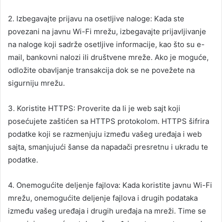
2. Izbegavajte prijavu na osetljive naloge: Kada ste
povezani na javnu Wi-Fi mrežu, izbegavajte prijavljivanje
na naloge koji sadrže osetljive informacije, kao što su e-
mail, bankovni nalozi ili društvene mreže. Ako je moguće,
odložite obavljanje transakcija dok se ne povežete na
sigurniju mrežu.
3. Koristite HTTPS: Proverite da li je web sajt koji
posećujete zaštićen sa HTTPS protokolom. HTTPS šifrira
podatke koji se razmenjuju između vašeg uređaja i web
sajta, smanjujući šanse da napadači presretnu i ukradu te
podatke.
4. Onemogućite deljenje fajlova: Kada koristite javnu Wi-Fi
mrežu, onemogućite deljenje fajlova i drugih podataka
između vašeg uređaja i drugih uređaja na mreži. Time se