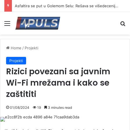
Asfaltira se put u Golemom Selu: Rešava se višedecenijski problem meštana
Menu
Se
Home
/
Projekti
Projekti
Rizici povezani sa javnim
Wi-Fi mrežama i kako se
zaštititi
01/08/2024
19
3 minutes read