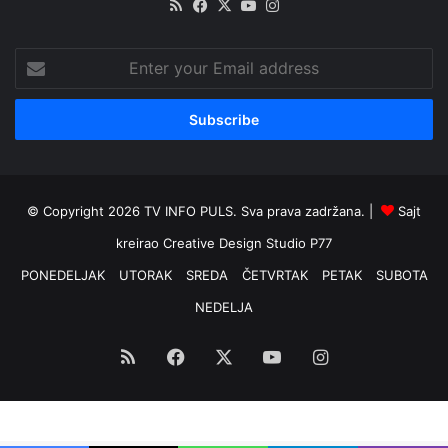
RSS
Facebook
X
YouTube
Instagram
Enter
your
Email
address
© Copyright 2026 TV INFO PULS. Sva prava zadržana. |
Sajt
kreirao
Creative Design Studio P77
PONEDELJAK
UTORAK
SREDA
ČETVRTAK
PETAK
SUBOTA
NEDELJA
RSS
Facebook
X
YouTube
Instagram