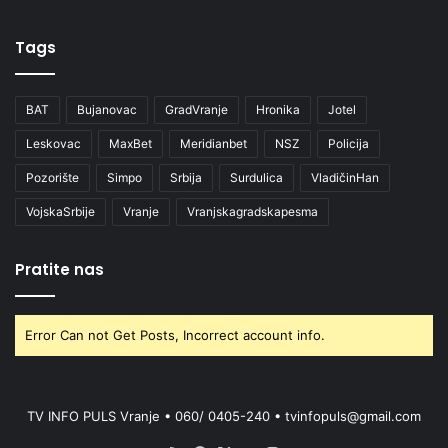
Tags
BAT
Bujanovac
GradVranje
Hronika
Jotel
Leskovac
MaxBet
Meridianbet
NSZ
Policija
Pozorište
Simpo
Srbija
Surdulica
VladičinHan
VojskaSrbije
Vranje
Vranjskagradskapesma
Pratite nas
Error Can not Get Posts, Incorrect account info.
TV INFO PULS Vranje • 060/ 0405-240 • tvinfopuls@gmail.com