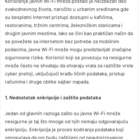
Korišćenje javnih Wi-Fi mreža postalo je neizbežan deo
svakodnevnog života, naročito u urbanim sredinama gde
su besplatni internet pristupi dostupni u kafićima,
restoranima, tržnim centrima, železničkim stanicama i
drugim javnim mestima. Iako se čini kao praktičan način da
se povežete sa internetom bez potrebe za mobilnim
podacima, javne Wi-Fi mreže mogu predstavljati značajne
sigurnosne rizike. Korisnici koji se povezuju na nesigurne
mreže često ne shvataju da otvaraju vrata za različite vrste
cyber pretnji, uključujući krađu ličnih podataka, pristup
računima i druge oblike sajber napada.
1. Nedostatak enkripcije i zaštite podataka
Jedan od glavnih razloga zašto su javne Wi-Fi mreže
nesigurne je taj što mnoge od njih nemaju odgovarajuću
enkripciju. Enkripcija je proces kodiranja podataka koji
omogućava da oni budu zaštićeni od neautorizovanog