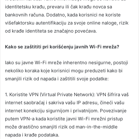
identitetsku krađu, prevaru ili čak krađu novca sa
bankovnih računa. Dodatno, kada korisnici ne koriste
višefaktorsku autentifikaciju za svoje online naloge, rizik
od krađe identiteta se značajno povećava.
Kako se zaštititi pri korišćenju javnih Wi-Fi mreža?
Iako su javne Wi-Fi mreže inherentno nesigurne, postoji
nekoliko koraka koje korisnici mogu preduzeti kako bi
smanjili rizik od napada i zaštitili svoje podatke:
1. Koristite VPN (Virtual Private Network): VPN šifrira vaš
internet saobraćaj i sakriva vašu IP adresu, čineći vašu
internet konekciju sigurnijom i privatnijom. Povezivanje
putem VPN-a kada koristite javni Wi-Fi mrežni pristup
može drastično smanjiti rizik od man-in-the-middle
napada i krađe podataka.