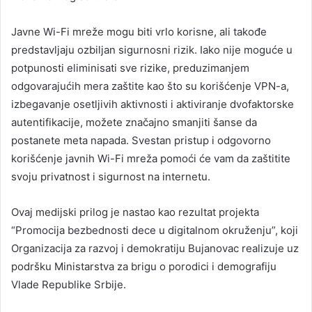
Javne Wi-Fi mreže mogu biti vrlo korisne, ali takođe
predstavljaju ozbiljan sigurnosni rizik. Iako nije moguće u
potpunosti eliminisati sve rizike, preduzimanjem
odgovarajućih mera zaštite kao što su korišćenje VPN-a,
izbegavanje osetljivih aktivnosti i aktiviranje dvofaktorske
autentifikacije, možete značajno smanjiti šanse da
postanete meta napada. Svestan pristup i odgovorno
korišćenje javnih Wi-Fi mreža pomoći će vam da zaštitite
svoju privatnost i sigurnost na internetu.
Ovaj medijski prilog je nastao kao rezultat projekta
“Promocija bezbednosti dece u digitalnom okruženju”, koji
Organizacija za razvoj i demokratiju Bujanovac realizuje uz
podršku Ministarstva za brigu o porodici i demografiju
Vlade Republike Srbije.