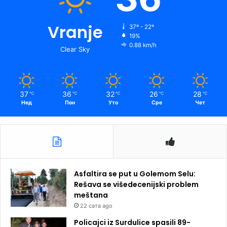
Vranje
37º - 22º
19%
0.88 km/h
Clear Sky
37
36
32
26
28
℃
℃
℃
℃
℃
Нед
Пон
Уто
Сре
Чет
Asfaltira se put u Golemom Selu:
Rešava se višedecenijski problem
meštana
22 сата ago
Policajci iz Surdulice spasili 89-