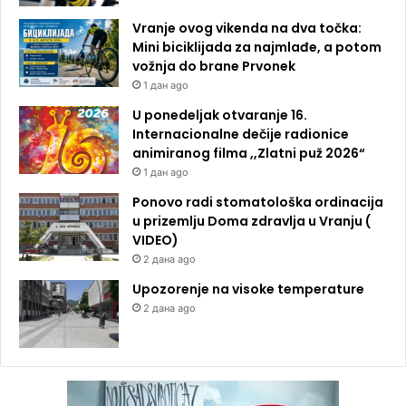
Vranje ovog vikenda na dva točka:
Mini biciklijada za najmlađe, a potom
vožnja do brane Prvonek
1 дан ago
U ponedeljak otvaranje 16.
Internacionalne dečije radionice
animiranog filma ,,Zlatni puž 2026“
1 дан ago
Ponovo radi stomatološka ordinacija
u prizemlju Doma zdravlja u Vranju (
VIDEO)
2 дана ago
Upozorenje na visoke temperature
2 дана ago