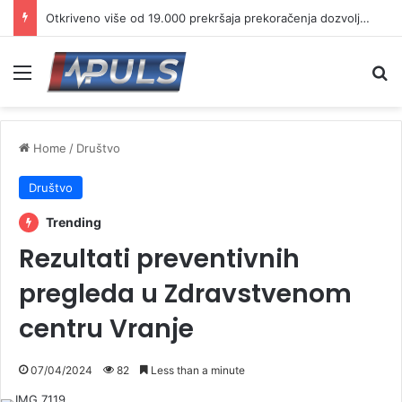
Otkriveno više od 19.000 prekršaja prekoračenja dozvoljene brzine
Menu
Se
Home
/
Društvo
Društvo
Trending
Rezultati preventivnih
pregleda u Zdravstvenom
centru Vranje
07/04/2024
82
Less than a minute