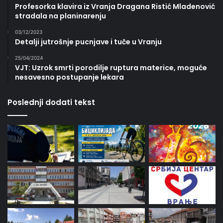
Profesorka klavira iz Vranja Dragana Ristić Mladenović
stradala na planinarenju
03/12/2023
Detalji jutrošnje pucnjave i tuče u Vranju
25/04/2024
VJT: Uzrok smrti porodilje ruptura materice, moguće
nesavesno postupanje lekara
Poslednji dodati tekst