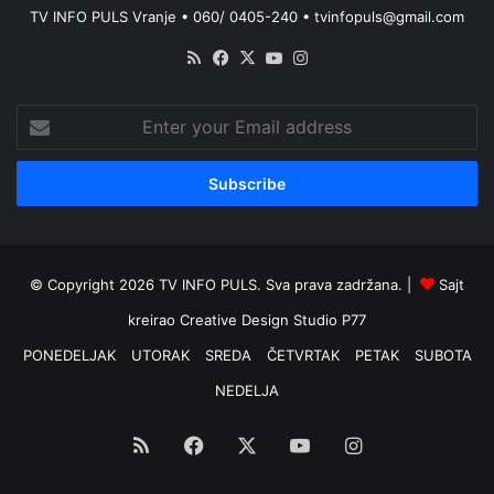
TV INFO PULS Vranje • 060/ 0405-240 • tvinfopuls@gmail.com
RSS
Facebook
X
YouTube
Instagram
Enter
your
Email
address
© Copyright 2026 TV INFO PULS. Sva prava zadržana. |
Sajt
kreirao
Creative Design Studio P77
PONEDELJAK
UTORAK
SREDA
ČETVRTAK
PETAK
SUBOTA
NEDELJA
RSS
Facebook
X
YouTube
Instagram