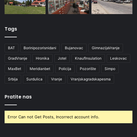
Tags
BAT
Borinipozorisnidani
Bujanovac
GimnazijaVranje
GradVranje
Hronika
Jotel
KnaufInsulation
Leskovac
MaxBet
Meridianbet
Policija
Pozorište
Simpo
Srbija
Surdulica
Vranje
Vranjskagradskapesma
Pratite nas
Error Can not Get Posts, Incorrect account info.