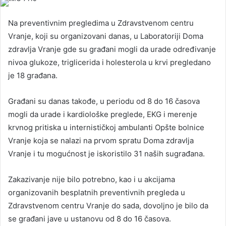
Na preventivnim pregledima u Zdravstvenom centru
Vranje, koji su organizovani danas, u Laboratoriji Doma
zdravlja Vranje gde su građani mogli da urade određivanje
nivoa glukoze, triglicerida i holesterola u krvi pregledano
je 18 građana.
Građani su danas takođe, u periodu od 8 do 16 časova
mogli da urade i kardiološke preglede, EKG i merenje
krvnog pritiska u internističkoj ambulanti Opšte bolnice
Vranje koja se nalazi na prvom spratu Doma zdravlja
Vranje i tu mogućnost je iskoristilo 31 naših sugrađana.
Zakazivanje nije bilo potrebno, kao i u akcijama
organizovanih besplatnih preventivnih pregleda u
Zdravstvenom centru Vranje do sada, dovoljno je bilo da
se građani jave u ustanovu od 8 do 16 časova.