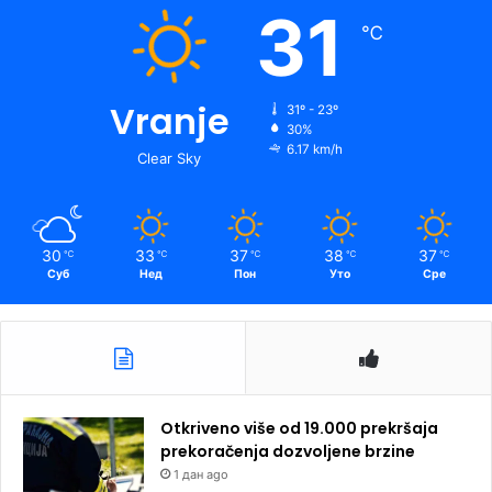
31
℃
Vranje
31º - 23º
30%
6.17 km/h
Clear Sky
30
33
37
38
37
℃
℃
℃
℃
℃
Суб
Нед
Пон
Уто
Сре
Otkriveno više od 19.000 prekršaja
prekoračenja dozvoljene brzine
1 дан ago