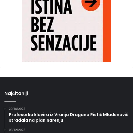
Najčitaniji
29/10/2023
Profesorka klavira iz Vranja Dragana Ristić Mladenović
stradala na planinarenju
03/12/2023