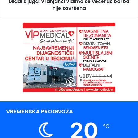
Mladi s juga: Vranjanci vidimo se večeras borba
nije završena
VREMENSKA PROGNOZA
20
℃