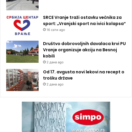
SRCE Vranje traži ostavku većnika za
sport: „Vranjski sport na ivici kolapsa“
16 сати ago
Društvo dobrovoljnih davalaca krvi PU
Vranje organizuje akciju na Besnoj
kobili
2 дана ago
Od 17. avgusta novi lekovi na recept o
trošku države
2 дана ago