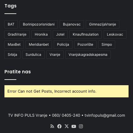
Tags
BAT
Borinipozorisnidani
Bujanovac
GimnazijaVranje
GradVranje
Hronika
Jotel
KnaufInsulation
Leskovac
MaxBet
Meridianbet
Policija
Pozorište
Simpo
Srbija
Surdulica
Vranje
Vranjskagradskapesma
Pratite nas
Error Can not Get Posts, Incorrect account info.
TV INFO PULS Vranje • 060/ 0405-240 • tvinfopuls@gmail.com
RSS
Facebook
X
YouTube
Instagram