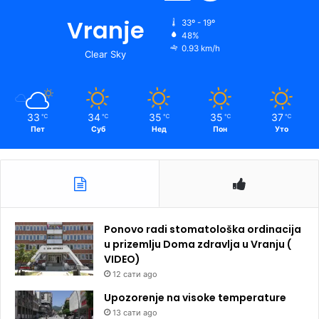
Vranje
33º - 19º
48%
0.93 km/h
Clear Sky
33
34
35
35
37
℃
℃
℃
℃
℃
Пет
Суб
Нед
Пон
Уто
Ponovo radi stomatološka ordinacija
u prizemlju Doma zdravlja u Vranju (
VIDEO)
12 сати ago
Upozorenje na visoke temperature
13 сати ago