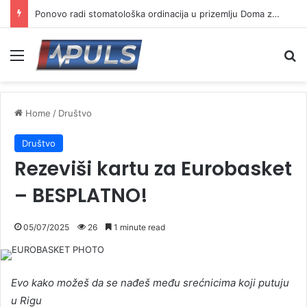
Ponovo radi stomatološka ordinacija u prizemlju Doma zdravlja u Vranju ( VIDEO)
Menu
Se
Home
/
Društvo
Društvo
Rezeviši kartu za Eurobasket
– BESPLATNO!
05/07/2025
26
1 minute read
Evo kako možeš da se nađeš među srećnicima koji putuju
u Rigu