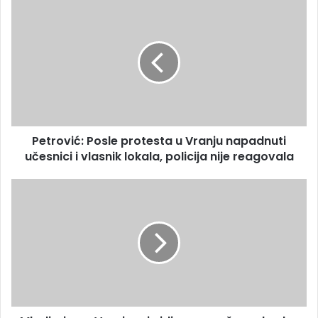
Petrović: Posle protesta u Vranju napadnuti
učesnici i vlasnik lokala, policija nije reagovala