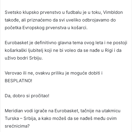
Svetsko klupsko prvenstvo u fudbalu je u toku, Vimbldon
takođe, ali priznaćemo da svi uveliko odbrojavamo do
početka Evropskog prvenstva u košarci.
Eurobasket je definitivno glavna tema ovog leta i ne postoji
košarkaški ljubitelj koji ne bi voleo da se nađe u Rigi i da
uživo bodri Srbiju.
Verovao ili ne, ovakvu priliku je moguće dobiti i
BESPLATNO!
Da, dobro si pročitao!
Meridian vodi igrače na Eurobasket, tačnije na utakmicu
Turska – Srbija, a kako možeš da se nađeš među ovim
srećnicima?