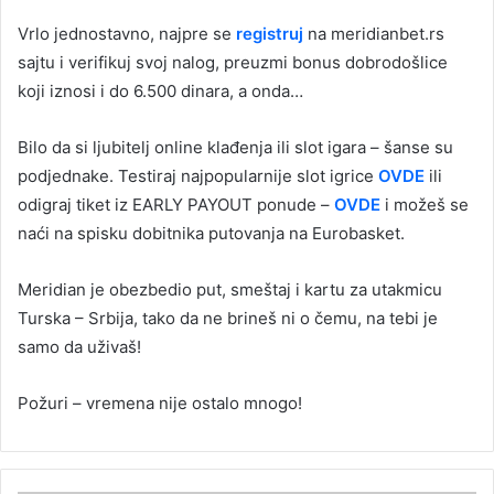
Vrlo jednostavno, najpre se
registruj
na meridianbet.rs
sajtu i verifikuj svoj nalog, preuzmi bonus dobrodošlice
koji iznosi i do 6.500 dinara, a onda…
Bilo da si ljubitelj online klađenja ili slot igara – šanse su
podjednake. Testiraj najpopularnije slot igrice
OVDE
ili
odigraj tiket iz EARLY PAYOUT ponude –
OVDE
i možeš se
naći na spisku dobitnika putovanja na Eurobasket.
Meridian je obezbedio put, smeštaj i kartu za utakmicu
Turska – Srbija, tako da ne brineš ni o čemu, na tebi je
samo da uživaš!
Požuri – vremena nije ostalo mnogo!