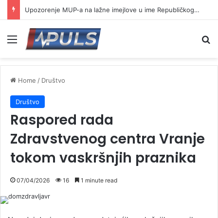
Upozorenje MUP-a na lažne imejlove u ime Republičkog geodetskog zavoda
Menu
Se
Home
/
Društvo
Društvo
Raspored rada
Zdravstvenog centra Vranje
tokom vaskršnjih praznika
07/04/2026
16
1 minute read