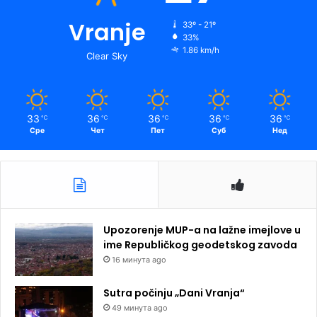
Vranje
33º - 21º
33%
1.86 km/h
Clear Sky
33
36
36
36
36
℃
℃
℃
℃
℃
Сре
Чет
Пет
Суб
Нед
Upozorenje MUP-a na lažne imejlove u
ime Republičkog geodetskog zavoda
16 минута ago
Sutra počinju „Dani Vranja“
49 минута ago