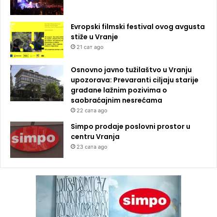
Evropski filmski festival ovog avgusta
stiže u Vranje
21 сат ago
Osnovno javno tužilaštvo u Vranju
upozorava: Prevaranti ciljaju starije
građane lažnim pozivima o
saobraćajnim nesrećama
22 сата ago
Simpo prodaje poslovni prostor u
centru Vranja
23 сата ago