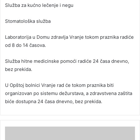
Služba za kućno lečenje i negu
Stomatološka služba
Laboratorija u Domu zdravlja Vranje tokom praznika radiće
od 8 do 14 časova.
Služba hitne medicinske pomoći radiće 24 časa dnevno,
bez prekida.
U Opštoj bolnici Vranje rad će tokom praznika biti
organizovan po sistemu dežurstava, a zdravstvena zaštita
biće dostupna 24 časa dnevno, bez prekida.