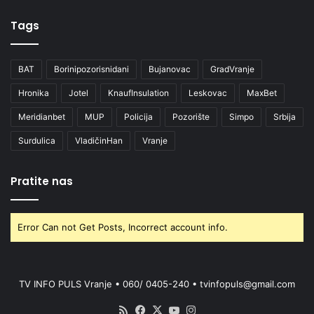
Tags
BAT
Borinipozorisnidani
Bujanovac
GradVranje
Hronika
Jotel
KnaufInsulation
Leskovac
MaxBet
Meridianbet
MUP
Policija
Pozorište
Simpo
Srbija
Surdulica
VladičinHan
Vranje
Pratite nas
Error Can not Get Posts, Incorrect account info.
TV INFO PULS Vranje • 060/ 0405-240 • tvinfopuls@gmail.com
RSS
Facebook
X
YouTube
Instagram