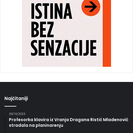
Najčitaniji
29/10/2023
Profesorka klavira iz Vranja Dragana Ristić Mladenović
stradala na planinarenju