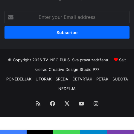
Enter
your
Email
address
© Copyright 2026 TV INFO PULS. Sva prava zadržana. |
Sajt
kreirao
Creative Design Studio P77
PONEDELJAK
UTORAK
SREDA
ČETVRTAK
PETAK
SUBOTA
NEDELJA
RSS
Facebook
X
YouTube
Instagram
Optimized by Seraphinite Accelerator