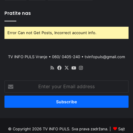
Pratite nas
Error Can not Get Posts, Incorrect account info.
TV INFO PULS Vranje • 060/ 0405-240 • tvinfopuls@gmail.com
RSS
Facebook
X
YouTube
Instagram
Enter
your
Email
address
© Copyright 2026 TV INFO PULS. Sva prava zadržana. |
Sajt