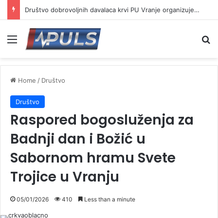
Društvo dobrovoljnih davalaca krvi PU Vranje organizuje akciju na Besnoj kobili
Menu
Se
Home
/
Društvo
Društvo
Raspored bogosluženja za
Badnji dan i Božić u
Sabornom hramu Svete
Trojice u Vranju
05/01/2026
410
Less than a minute