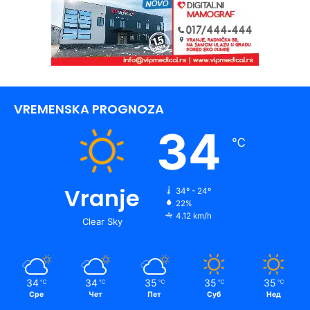
VREMENSKA PROGNOZA
34
℃
Vranje
34º - 24º
22%
4.12 km/h
Clear Sky
34
34
35
35
35
℃
℃
℃
℃
℃
Сре
Чет
Пет
Суб
Нед