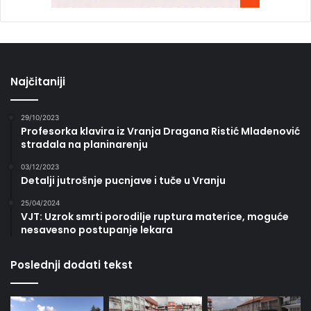
Najčitaniji
29/10/2023
Profesorka klavira iz Vranja Dragana Ristić Mladenović
stradala na planinarenju
03/12/2023
Detalji jutrošnje pucnjave i tuče u Vranju
25/04/2024
VJT: Uzrok smrti porodilje ruptura materice, moguće
nesavesno postupanje lekara
Poslednji dodati tekst