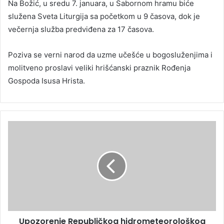
Na Božić, u sredu 7. januara, u Sabornom hramu biće
služena Sveta Liturgija sa početkom u 9 časova, dok je
večernja služba predviđena za 17 časova.
Poziva se verni narod da uzme učešće u bogosluženjima i
molitveno proslavi veliki hrišćanski praznik Rođenja
Gospoda Isusa Hrista.
Upozorenje Republičkog hidrometeorološkog