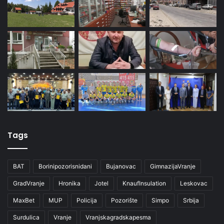
Tags
BAT
Borinipozorisnidani
Bujanovac
GimnazijaVranje
GradVranje
Hronika
Jotel
KnaufInsulation
Leskovac
MaxBet
MUP
Policija
Pozorište
Simpo
Srbija
Surdulica
Vranje
Vranjskagradskapesma