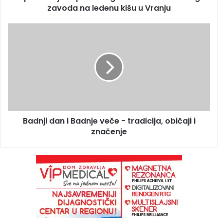
zavoda na ledenu kišu u Vranju
Badnji dan i Badnje veče - tradicija, običaji i
značenje