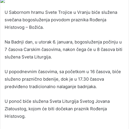
U Sabornom hramu Svete Trojice u Vranju biće služena
svečana bogosluženja povodom praznika Rođenja
Hristovog – Božića.
Na Badnji dan, u utorak 6. januara, bogosluženja počinju u
7 časova Carskim časovima, nakon čega će u 8 časova biti
služena Sveta Liturgija.
U popodnevnim časovima, sa početkom u 16 časova, biće
služeno praznično bdenije, dok je u 17.30 časova
predviđeno tradicionalno nalaganje badnjaka.
U ponoć biće služena Sveta Liturgija Svetog Jovana
Zlatoustog, kojom će biti dočekan praznik Rođenja
Hristovog.