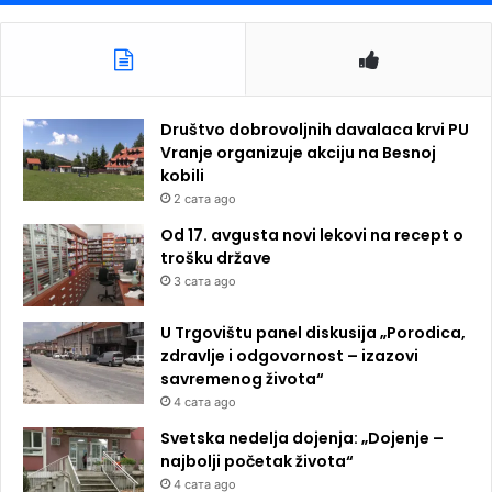
Društvo dobrovoljnih davalaca krvi PU
Vranje organizuje akciju na Besnoj
kobili
2 сата ago
Od 17. avgusta novi lekovi na recept o
trošku države
3 сата ago
U Trgovištu panel diskusija „Porodica,
zdravlje i odgovornost – izazovi
savremenog života“
4 сата ago
Svetska nedelja dojenja: „Dojenje –
najbolji početak života“
4 сата ago