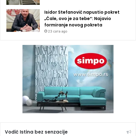
Isidor Stefanović napustio pokret
„Ćale, ovo je za tebe“: Najavio
formiranje novog pokreta
23 сата ago
Vodič Istina bez senzacije