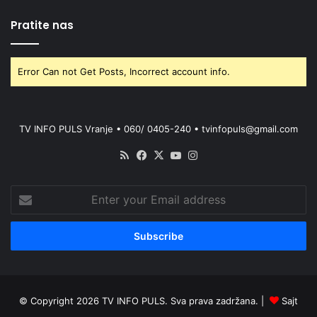
Pratite nas
Error Can not Get Posts, Incorrect account info.
TV INFO PULS Vranje • 060/ 0405-240 • tvinfopuls@gmail.com
RSS
Facebook
X
YouTube
Instagram
Enter
your
Email
address
© Copyright 2026 TV INFO PULS. Sva prava zadržana. |
Sajt