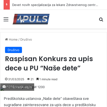
Devet novih specijalizacija za lekare Zdravstvenog centra Vranje
Menu
Se
Home
/
Društvo
Društvo
Raspisan Konkurs za upis
dece u PU “Naše dete”
31/03/2025
21
1 minute read
FOTO/vranje.org.rs
Predškolska ustanova „Naše dete“ obaveštava sve
sugrađane zainteresovane za upis dece u predškolsku