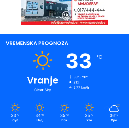
VREMENSKA PROGNOZA
33
℃
Vranje
33º - 20º
21%
5.77 km/h
Clear Sky
33
34
35
35
36
℃
℃
℃
℃
℃
Суб
Нед
Пон
Уто
Сре