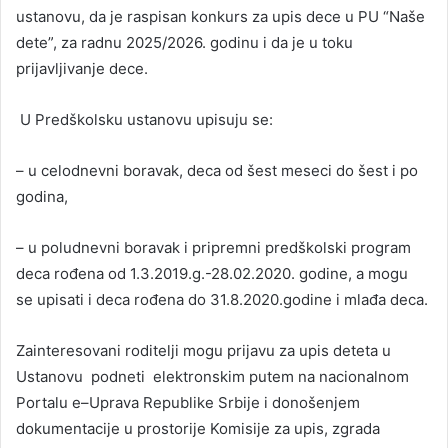
ustanovu, da je raspisan konkurs za upis dece u PU “Naše
dete”, za radnu 2025/2026. godinu i da je u toku
prijavljivanje dece.
U Predškolsku ustanovu upisuju se:
– u celodnevni boravak, deca od šest meseci do šest i po
godina,
– u poludnevni boravak i pripremni predškolski program
deca rođena od 1.3.2019.g.-28.02.2020. godine, a mogu
se upisati i deca rođena do 31.8.2020.godine i mlađa deca.
Zainteresovani roditelji mogu prijavu za upis deteta u
Ustanovu podneti elektronskim putem na nacionalnom
Portalu e–Uprava Republike Srbije i donošenjem
dokumentacije u prostorije Komisije za upis, zgrada