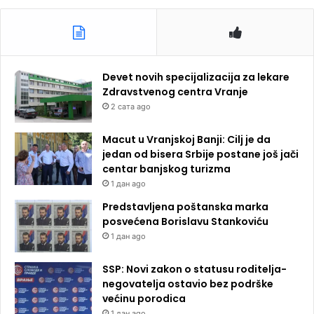
Devet novih specijalizacija za lekare
Zdravstvenog centra Vranje
2 сата ago
Macut u Vranjskoj Banji: Cilj je da
jedan od bisera Srbije postane još jači
centar banjskog turizma
1 дан ago
Predstavljena poštanska marka
posvećena Borislavu Stankoviću
1 дан ago
SSP: Novi zakon o statusu roditelja-
negovatelja ostavio bez podrške
većinu porodica
1 дан ago