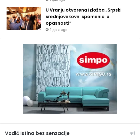
U Vranju otvorena izložba „Srpski
srednjovekovni spomenici u
opasnosti“
2 дана ago
Vodič Istina bez senzacije