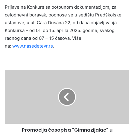
Prijave na Konkurs sa potpunom dokumentacijom, za
celodnevni boravak, podnose se u sedištu Predškolske
ustanove, u ul. Cara Dušana 22, od dana objavljivanja
Konkursa – od 01. do 15. aprila 2025. godine, svakog
radnog dana od 07 – 15 časova. Više
na:
www.nasedetevr.rs
.
Promocija časopisa "Gimnazijalac" u