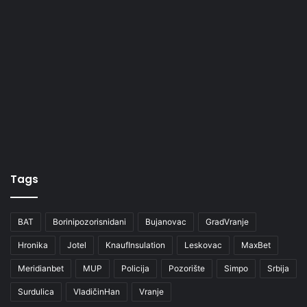
Tags
BAT
Borinipozorisnidani
Bujanovac
GradVranje
Hronika
Jotel
KnaufInsulation
Leskovac
MaxBet
Meridianbet
MUP
Policija
Pozorište
Simpo
Srbija
Surdulica
VladičinHan
Vranje