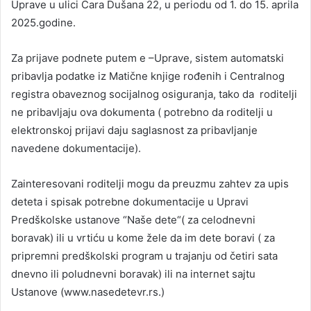
Uprave u ulici Cara Dušana 22, u periodu od 1. do 15. aprila
2025.godine.
Za prijave podnete putem e –Uprave, sistem automatski
pribavlja podatke iz Matične knjige rođenih i Centralnog
registra obaveznog socijalnog osiguranja, tako da roditelji
ne pribavljaju ova dokumenta ( potrebno da roditelji u
elektronskoj prijavi daju saglasnost za pribavljanje
navedene dokumentacije).
Zainteresovani roditelji mogu da preuzmu zahtev za upis
deteta i spisak potrebne dokumentacije u Upravi
Predškolske ustanove “Naše dete“( za celodnevni
boravak) ili u vrtiću u kome žele da im dete boravi ( za
pripremni predškolski program u trajanju od četiri sata
dnevno ili poludnevni boravak) ili na internet sajtu
Ustanove (www.nasedetevr.rs.)