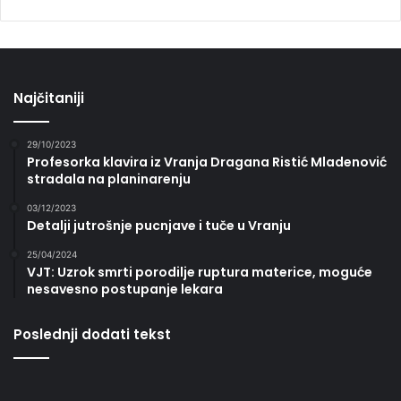
Najčitaniji
29/10/2023
Profesorka klavira iz Vranja Dragana Ristić Mladenović
stradala na planinarenju
03/12/2023
Detalji jutrošnje pucnjave i tuče u Vranju
25/04/2024
VJT: Uzrok smrti porodilje ruptura materice, moguće
nesavesno postupanje lekara
Poslednji dodati tekst