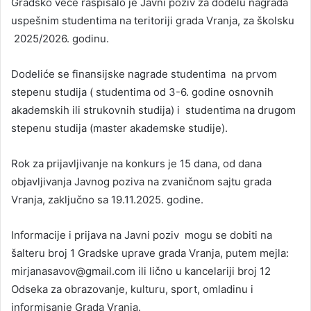
Gradsko veće raspisalo je Javni poziv za dodelu nagrada
uspešnim studentima na teritoriji grada Vranja, za školsku
2025/2026. godinu.
Dodeliće se finansijske nagrade studentima na prvom
stepenu studija ( studentima od 3-6. godine osnovnih
akademskih ili strukovnih studija) i studentima na drugom
stepenu studija (master akademske studije).
Rok za prijavljivanje na konkurs je 15 dana, od dana
objavljivanja Javnog poziva na zvaničnom sajtu grada
Vranja, zaključno sa 19.11.2025. godine.
Informacije i prijava na Javni poziv mogu se dobiti na
šalteru broj 1 Gradske uprave grada Vranja, putem mejla:
mirjanasavov@gmail.com ili lično u kancelariji broj 12
Odseka za obrazovanje, kulturu, sport, omladinu i
informisanje Grada Vranja.