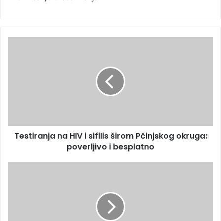
Testiranja na HIV i sifilis širom Pčinjskog okruga:
poverljivo i besplatno