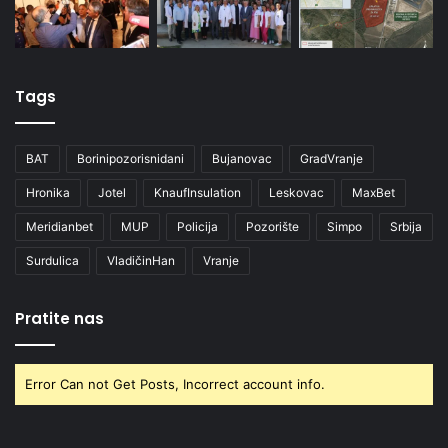
Tags
BAT
Borinipozorisnidani
Bujanovac
GradVranje
Hronika
Jotel
KnaufInsulation
Leskovac
MaxBet
Meridianbet
MUP
Policija
Pozorište
Simpo
Srbija
Surdulica
VladičinHan
Vranje
Pratite nas
Error Can not Get Posts, Incorrect account info.