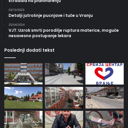
stradala na planinarenju
03/12/2023
Detalji jutrošnje pucnjave i tuče u Vranju
25/04/2024
VJT: Uzrok smrti porodilje ruptura materice, moguće
nesavesno postupanje lekara
Poslednji dodati tekst