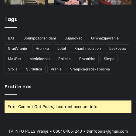
Tags
BAT
Borinipozorisnidani
Bujanovac
GimnazijaVranje
GradVranje
Hronika
Jotel
KnaufInsulation
Leskovac
MaxBet
Meridianbet
Policija
Pozorište
Simpo
Srbija
Surdulica
Vranje
Vranjskagradskapesma
Pratite nas
Error Can not Get Posts, Incorrect account info.
TV INFO PULS Vranje • 060/ 0405-240 • tvinfopuls@gmail.com