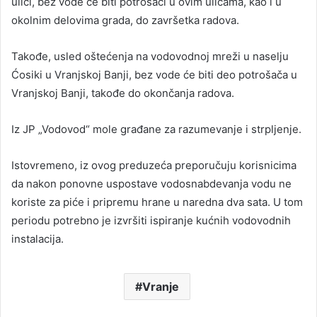
ulici, bez vode će biti potrošači u ovim ulicama, kao i u
okolnim delovima grada, do završetka radova.
Takođe, usled oštećenja na vodovodnoj mreži u naselju
Ćosiki u Vranjskoj Banji, bez vode će biti deo potrošača u
Vranjskoj Banji, takođe do okončanja radova.
Iz JP „Vodovod“ mole građane za razumevanje i strpljenje.
Istovremeno, iz ovog preduzeća preporučuju korisnicima
da nakon ponovne uspostave vodosnabdevanja vodu ne
koriste za piće i pripremu hrane u naredna dva sata. U tom
periodu potrebno je izvršiti ispiranje kućnih vodovodnih
instalacija.
Vranje