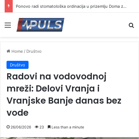
Ponovo radi stomatološka ordinacija u prizemlju Doma zdravlja u Vranju ( VIDEO)
Menu
Se
Home
/
Društvo
Društvo
Radovi na vodovodnoj
mreži: Delovi Vranja i
Vranjske Banje danas bez
vode
26/06/2026
23
Less than a minute