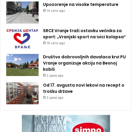
Upozorenje na visoke temperature
14 сати ago
SRCE Vranje traži ostavku većnika za
sport: „Vranjski sport na ivici kolapsa“
16 сати ago
Društvo dobrovoljnih davalaca krvi PU
Vranje organizuje akciju na Besnoj
kobili
2 дана ago
Od 17. avgusta novi lekovi na recept o
trošku države
2 дана ago