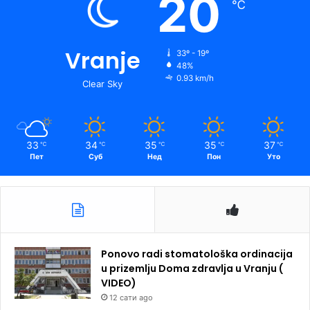
20
℃
Vranje
33º - 19º
48%
0.93 km/h
Clear Sky
33
34
35
35
37
℃
℃
℃
℃
℃
Пет
Суб
Нед
Пон
Уто
Ponovo radi stomatološka ordinacija
u prizemlju Doma zdravlja u Vranju (
VIDEO)
12 сати ago