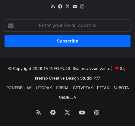
RSS
Facebook
X
YouTube
Instagram
Enter
your
Email
address
© Copyright 2026 TV INFO PULS. Sva prava zadržana. |
Sajt
kreirao
Creative Design Studio P77
PONEDELJAK
UTORAK
SREDA
ČETVRTAK
PETAK
SUBOTA
NEDELJA
RSS
Facebook
X
YouTube
Instagram