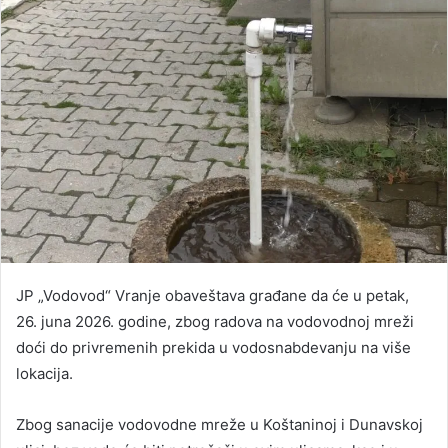
JP „Vodovod“ Vranje obaveštava građane da će u petak,
26. juna 2026. godine, zbog radova na vodovodnoj mreži
doći do privremenih prekida u vodosnabdevanju na više
lokacija.
Zbog sanacije vodovodne mreže u Koštaninoj i Dunavskoj