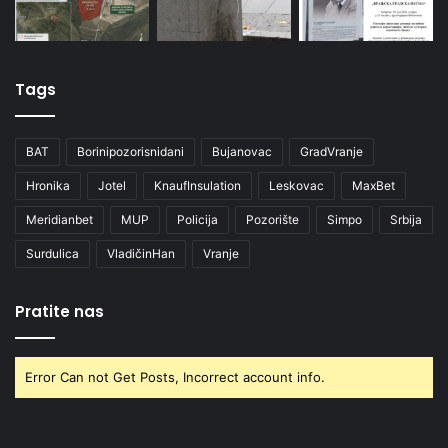
Tags
BAT
Borinipozorisnidani
Bujanovac
GradVranje
Hronika
Jotel
KnaufInsulation
Leskovac
MaxBet
Meridianbet
MUP
Policija
Pozorište
Simpo
Srbija
Surdulica
VladičinHan
Vranje
Pratite nas
Error Can not Get Posts, Incorrect account info.