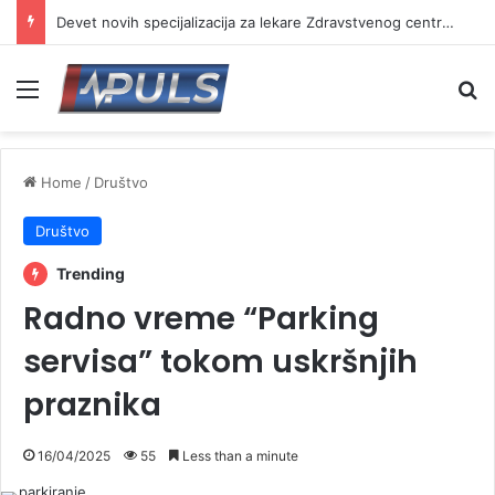
Devet novih specijalizacija za lekare Zdravstvenog centra Vranje
Menu
Se
Home
/
Društvo
Društvo
Trending
Radno vreme “Parking
servisa” tokom uskršnjih
praznika
16/04/2025
55
Less than a minute