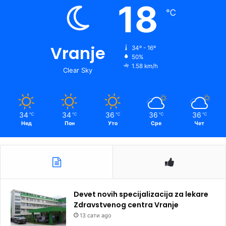
18
℃
Vranje
34º - 16º
50%
1.58 km/h
Clear Sky
34
34
36
36
36
℃
℃
℃
℃
℃
Нед
Пон
Уто
Сре
Чет
Devet novih specijalizacija za lekare
Zdravstvenog centra Vranje
13 сати ago