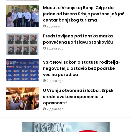
Macut u Vranjskoj Banji: Cilj je da
jedan od bisera Srbije postane još jači
centar banjskog turizma
2 дана ago
Predstavljena poštanska marka
posvećena Borislavu Stankoviću
2 дана ago
SSP: Novi zakon o statusu roditelja-
negovatelja ostavio bez podrške
većinu porodica
2 дана ago
U Vranju otvorena izložba „Srpski
srednjovekovni spomenici u
opasnosti“
2 дана ago