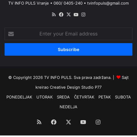
TV INFO PULS Vranje • 060/ 0405-240 • tvinfopuls@gmail.com
RSS
Facebook
X
YouTube
Instagram
Enter
your
Email
address
© Copyright 2026 TV INFO PULS. Sva prava zadržana. |
Sajt
kreirao
Creative Design Studio P77
PONEDELJAK
UTORAK
SREDA
ČETVRTAK
PETAK
SUBOTA
NEDELJA
RSS
Facebook
X
YouTube
Instagram