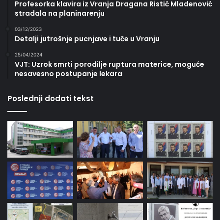
Profesorka klavira iz Vranja Dragana Ristić Mladenović
stradala na planinarenju
03/12/2023
Detalji jutrošnje pucnjave i tuče u Vranju
25/04/2024
VJT: Uzrok smrti porodilje ruptura materice, moguće
nesavesno postupanje lekara
Poslednji dodati tekst