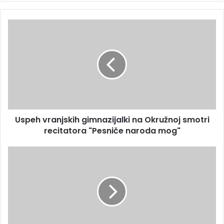
Uspeh vranjskih gimnazijalki na Okružnoj smotri
recitatora "Pesniče naroda mog"