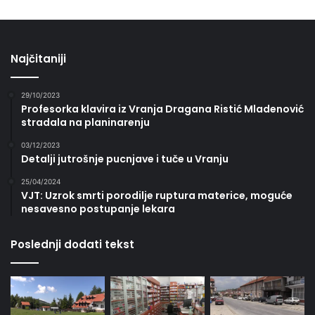
Najčitaniji
29/10/2023
Profesorka klavira iz Vranja Dragana Ristić Mladenović
stradala na planinarenju
03/12/2023
Detalji jutrošnje pucnjave i tuče u Vranju
25/04/2024
VJT: Uzrok smrti porodilje ruptura materice, moguće
nesavesno postupanje lekara
Poslednji dodati tekst