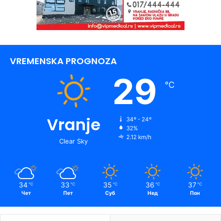
VREMENSKA PROGNOZA
29
℃
Vranje
34º - 24º
32%
2.12 km/h
Clear Sky
34
33
35
36
37
℃
℃
℃
℃
℃
Чет
Пет
Суб
Нед
Пон