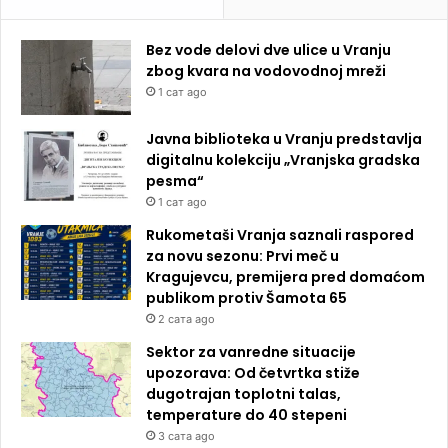
Bez vode delovi dve ulice u Vranju
zbog kvara na vodovodnoj mreži
1 сат ago
Javna biblioteka u Vranju predstavlja
digitalnu kolekciju „Vranjska gradska
pesma“
1 сат ago
Rukometaši Vranja saznali raspored
za novu sezonu: Prvi meč u
Kragujevcu, premijera pred domaćom
publikom protiv Šamota 65
2 сата ago
Sektor za vanredne situacije
upozorava: Od četvrtka stiže
dugotrajan toplotni talas,
temperature do 40 stepeni
3 сата ago