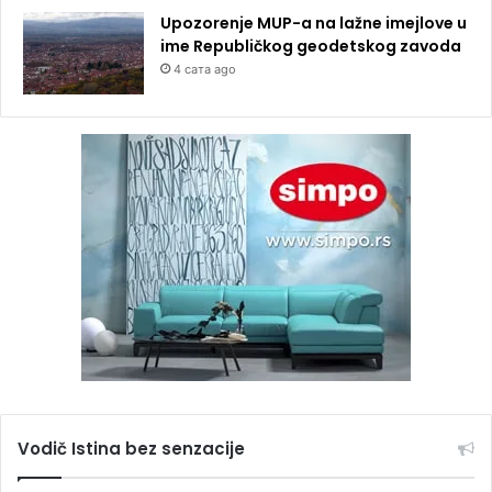
Upozorenje MUP-a na lažne imejlove u
ime Republičkog geodetskog zavoda
4 сата ago
Vodič Istina bez senzacije