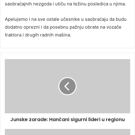
saobraćajnih nezgoda i utiču na težinu posledica u njima.
Apelujemo i na sve ostale učesnike u saobraćaju da budu
dodatno oprezni i da posebnu pažnju obrate na vozače
traktora i drugih radnih mašina.
Junske zarade: Hančani sigurni lideri u regionu