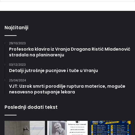
Najčitaniji
29/10/2023
Profesorka klavira iz Vranja Dragana Ristić Mladenović
stradala na planinarenju
03/12/2023
Detalji jutrošnje pucnjave i tuče u Vranju
25/04/2024
VJT: Uzrok smrti porodilje ruptura materice, moguće
nesavesno postupanje lekara
Poslednji dodati tekst