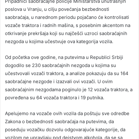
Pripadnici saobraćajne policije Ministarstva unutrašnjih
poslova u Vranju, u cilju povećanja bezbednosti
saobraćaja, u narednom periodu pojačano će kontrolisati
vozače traktora i radnih mašina, s posebnim akcentom na
otkrivanje prekršaja koji su najčešći uzroci saobraćajnih
nezgoda u kojima učestvuje ova kategorija vozila.
Od početka ove godine, na putevima u Republici Srbiji
dogodilo se 230 saobraćajnih nezgoda u kojima su
učestvovali vozači traktora, a analize pokazuju da su 164
saobraćajne nezgode i izazvali ovi vozači. U ovim
saobraćajnim nezgodama poginulo je 12 vozača traktora, a
povređena su 64 vozača traktora i 19 putnika.
Apelujemo na vozače ovih vozila da poštuju sve odredbe
Zakona o bezbednosti saobraćaja na putevima, da
poseduju vozačku dozvolu odgovarajuće kategorije, da
vozilom ne upravljaju pod dejstvom alkohola, da se sa