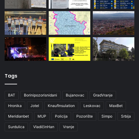
Tags
BAT
Borinipozorisnidani
Bujanovac
GradVranje
Hronika
Jotel
KnaufInsulation
Leskovac
MaxBet
Meridianbet
MUP
Policija
Pozorište
Simpo
Srbija
Surdulica
VladičinHan
Vranje