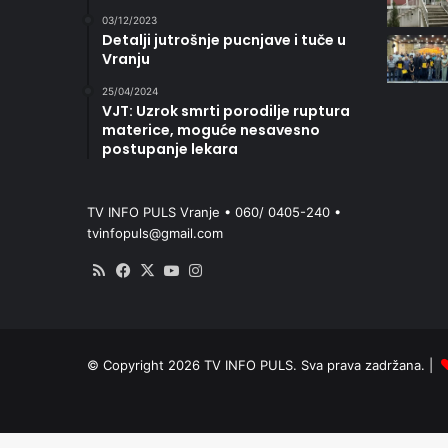
03/12/2023
Detalji jutrošnje pucnjave i tuče u
Vranju
25/04/2024
VJT: Uzrok smrti porodilje ruptura
materice, moguće nesavesno
postupanje lekara
TV INFO PULS Vranje • 060/ 0405-240 •
tvinfopuls@gmail.com
RSS
Facebook
X
YouTube
Instagram
© Copyright 2026 TV INFO PULS. Sva prava zadržana. |