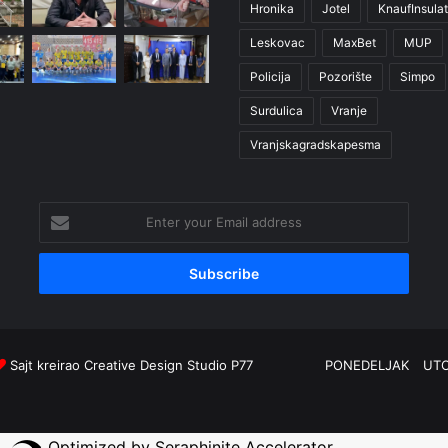
Hronika
Jotel
KnaufInsulat
Leskovac
MaxBet
MUP
Policija
Pozorište
Simpo
Surdulica
Vranje
Vranjskagradskapesma
Enter
your
Email
address
Sajt kreirao
Creative Design Studio P77
PONEDELJAK
UT
Optimized by Seraphinite Accelerator