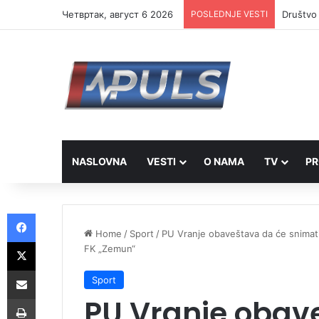
Четвртак, август 6 2026
POSLEDNJE VESTI
Društvo 
NASLOVNA
VESTI
O NAMA
TV
PR
Facebook
Home
/
Sport
/
PU Vranje obaveštava da će snimati
X
FK „Zemun“
Share via Email
Sport
PU Vranje obav
Print