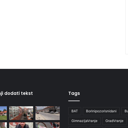
ji dodati tekst
Tags
BAT
Borinipozorisnidani
B
GimnazijaVranje
GradVranje