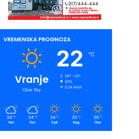
VREMENSKA PROGNOZA
22
℃
Vranje
34º - 22º
52%
0.24 km/h
Clear Sky
34
34
34
35
36
℃
℃
℃
℃
℃
Чет
Пет
Суб
Нед
Пон