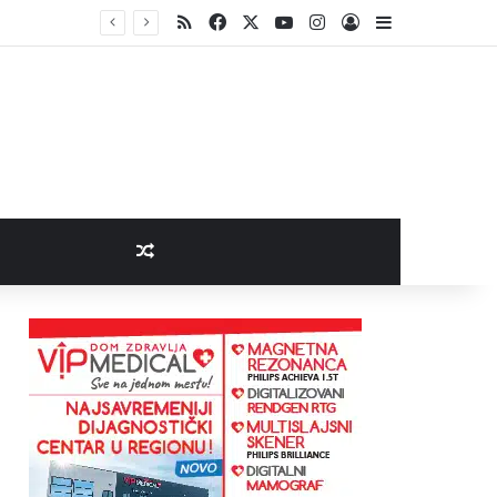
RSS
Facebook
X
YouTube
Instagram
Log In
Sidebar
Random Article