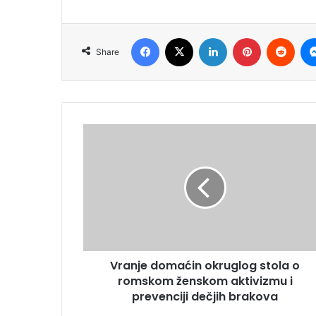
Facebook
X
LinkedIn
Pinterest
Redd
Share
Vranje domaćin okruglog stola o
romskom ženskom aktivizmu i
prevenciji dečjih brakova