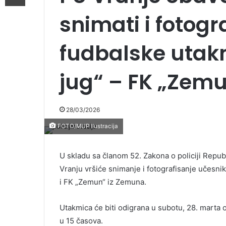
snimati i fotogr
fudbalske utak
jug“ – FK „Zem
28/03/2026
FOTO/MUP Ilustracija
U skladu sa članom 52. Zakona o policiji Republi
Vranju vršiće snimanje i fotografisanje učesn
i FK „Zemun“ iz Zemuna.
Utakmica će biti odigrana u subotu, 28. marta
u 15 časova.