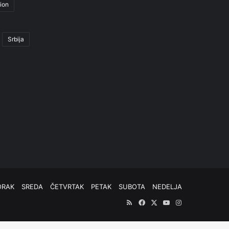
ion
Srbija
ORAK
SREDA
ČETVRTAK
PETAK
SUBOTA
NEDELJA
RSS
Facebook
X
YouTube
Instagram