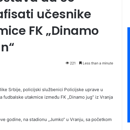
afisati učesnike
mice FK „Dinamo
un“
221
Less than a minute
ke Srbije, policijski službenici Policijske uprave u
ika fudbalske utakmice između FK „Dinamo jug“ iz Vranja
 ove godine, na stadionu „Jumko“ u Vranju, sa početkom