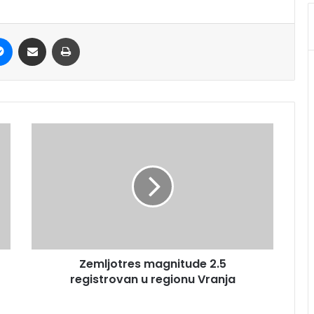
it
Messenger
Share via Email
Print
Zemljotres magnitude 2.5
registrovan u regionu Vranja