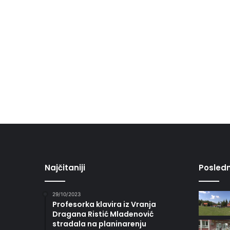
Najčitaniji
Posledn
29/10/2023
Profesorka klavira iz Vranja
Dragana Ristić Mladenović
stradala na planinarenju