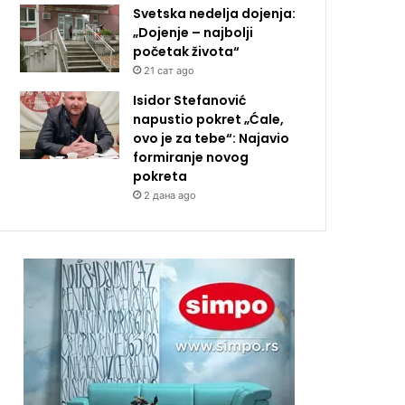
Svetska nedelja dojenja:
„Dojenje – najbolji
početak života“
21 сат ago
Isidor Stefanović
napustio pokret „Ćale,
ovo je za tebe“: Najavio
formiranje novog
pokreta
2 дана ago