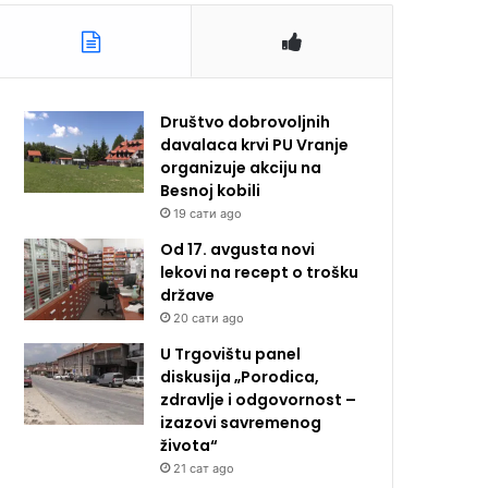
Društvo dobrovoljnih
davalaca krvi PU Vranje
organizuje akciju na
Besnoj kobili
19 сати ago
Od 17. avgusta novi
lekovi na recept o trošku
države
20 сати ago
U Trgovištu panel
diskusija „Porodica,
zdravlje i odgovornost –
izazovi savremenog
života“
21 сат ago