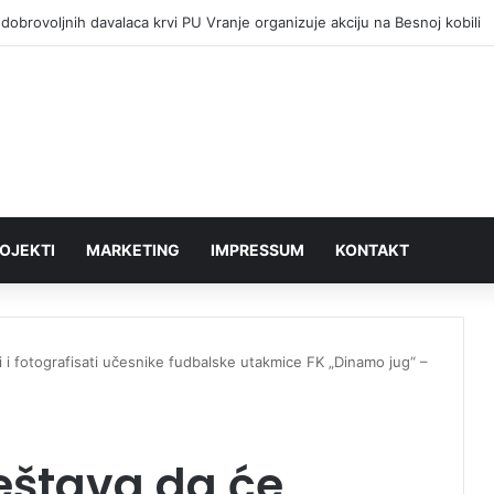
dobrovoljnih davalaca krvi PU Vranje organizuje akciju na Besnoj kobili
OJEKTI
MARKETING
IMPRESSUM
KONTAKT
 i fotografisati učesnike fudbalske utakmice FK „Dinamo jug“ –
eštava da će