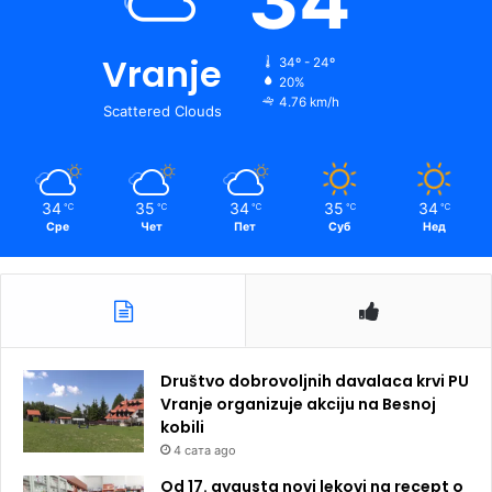
34
Vranje
34º - 24º
20%
4.76 km/h
Scattered Clouds
34
35
34
35
34
℃
℃
℃
℃
℃
Сре
Чет
Пет
Суб
Нед
Društvo dobrovoljnih davalaca krvi PU
Vranje organizuje akciju na Besnoj
kobili
4 сата ago
Od 17. avgusta novi lekovi na recept o