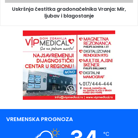
Uskršnja čestitka gradonačelnika Vranja: Mir,
ljubav i blagostanje
VREMENSKA PROGNOZA
℃