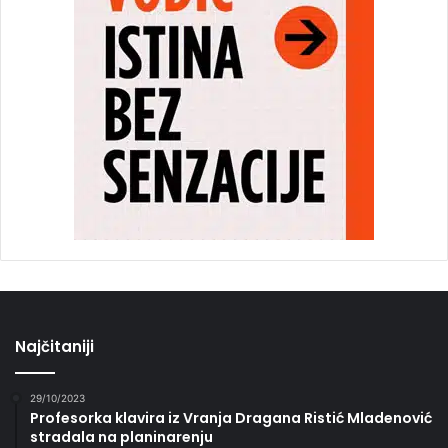
Najčitaniji
29/10/2023
Profesorka klavira iz Vranja Dragana Ristić Mladenović
stradala na planinarenju