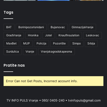
Tags
BAT
Borinipozorisnidani
Bujanovac
GimnazijaVranje
GradVranje
Hronika
Jotel
KnaufInsulation
Leskovac
MaxBet
MUP
Policija
Pozorište
Simpo
Srbija
Surdulica
Vranje
Vranjskagradskapesma
Pratite nas
Error Can not Get Posts, Incorrect account info.
TV INFO PULS Vranje • 060/ 0405-240 • tvinfopuls@gmail.com