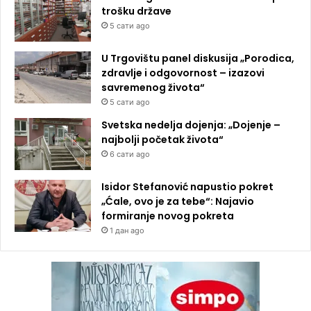
trošku države
5 сати ago
U Trgovištu panel diskusija „Porodica,
zdravlje i odgovornost – izazovi
savremenog života“
5 сати ago
Svetska nedelja dojenja: „Dojenje –
najbolji početak života“
6 сати ago
Isidor Stefanović napustio pokret
„Ćale, ovo je za tebe“: Najavio
formiranje novog pokreta
1 дан ago