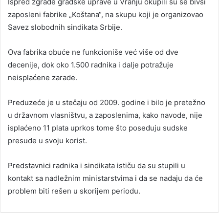
Ispred zgrade gradske uprave u Vranju okupili su se bivši
zaposleni fabrike „Koštana“, na skupu koji je organizovao
Savez slobodnih sindikata Srbije.
Ova fabrika obuće ne funkcioniše već više od dve
decenije, dok oko 1.500 radnika i dalje potražuje
neisplaćene zarade.
Preduzeće je u stečaju od 2009. godine i bilo je pretežno
u državnom vlasništvu, a zaposlenima, kako navode, nije
isplaćeno 11 plata uprkos tome što poseduju sudske
presude u svoju korist.
Predstavnici radnika i sindikata ističu da su stupili u
kontakt sa nadležnim ministarstvima i da se nadaju da će
problem biti rešen u skorijem periodu.