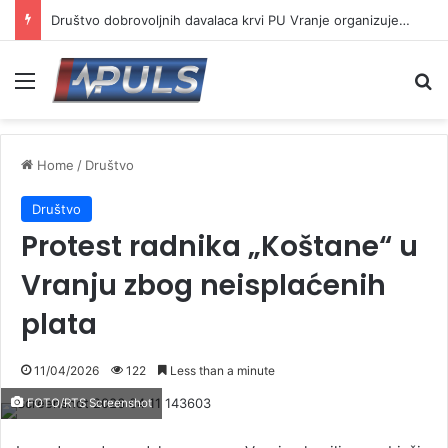
Društvo dobrovoljnih davalaca krvi PU Vranje organizuje akciju na Besnoj kobili
Menu
Se
Home
/
Društvo
Društvo
Protest radnika „Koštane“ u
Vranju zbog neisplaćenih
plata
11/04/2026
122
Less than a minute
FOTO/RTS Screenshot