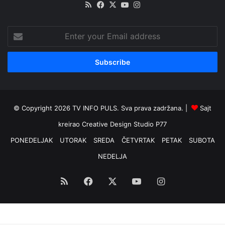
RSS
Facebook
X
YouTube
Instagram
Enter
your
Email
address
© Copyright 2026 TV INFO PULS. Sva prava zadržana. |
Sajt
kreirao
Creative Design Studio P77
PONEDELJAK
UTORAK
SREDA
ČETVRTAK
PETAK
SUBOTA
NEDELJA
RSS
Facebook
X
YouTube
Instagram