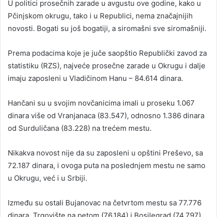
U politici prosečnih zarade u avgustu ove godine, kako u
Pčinjskom okrugu, tako i u Republici, nema značajnijih
novosti. Bogati su još bogatiji, a siromašni sve siromašniji.
Prema podacima koje je juče saopštio Republički zavod za
statistiku (RZS), najveće prosečne zarade u Okrugu i dalje
imaju zaposleni u Vladičinom Hanu – 84.614 dinara.
Hančani su u svojim novčanicima imali u proseku 1.067
dinara više od Vranjanaca (83.547), odnosno 1.386 dinara
od Surduličana (83.228) na trećem mestu.
Nikakva novost nije da su zaposleni u opštini Preševo, sa
72.187 dinara, i ovoga puta na poslednjem mestu ne samo
u Okrugu, već i u Srbiji.
Između su ostali Bujanovac na četvrtom mestu sa 77.776
dinara, Trgovište na petom (76.184) i Bosilegrad (74.797)