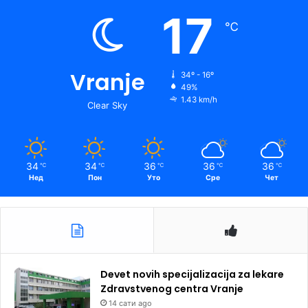
17
℃
Vranje
34º - 16º
49%
1.43 km/h
Clear Sky
34
34
36
36
36
℃
℃
℃
℃
℃
Нед
Пон
Уто
Сре
Чет
Devet novih specijalizacija za lekare
Zdravstvenog centra Vranje
14 сати ago