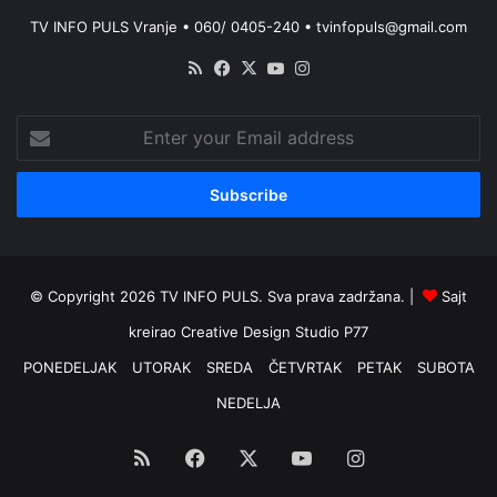
TV INFO PULS Vranje • 060/ 0405-240 • tvinfopuls@gmail.com
RSS
Facebook
X
YouTube
Instagram
Enter
your
Email
address
© Copyright 2026 TV INFO PULS. Sva prava zadržana. |
Sajt
kreirao
Creative Design Studio P77
PONEDELJAK
UTORAK
SREDA
ČETVRTAK
PETAK
SUBOTA
NEDELJA
RSS
Facebook
X
YouTube
Instagram