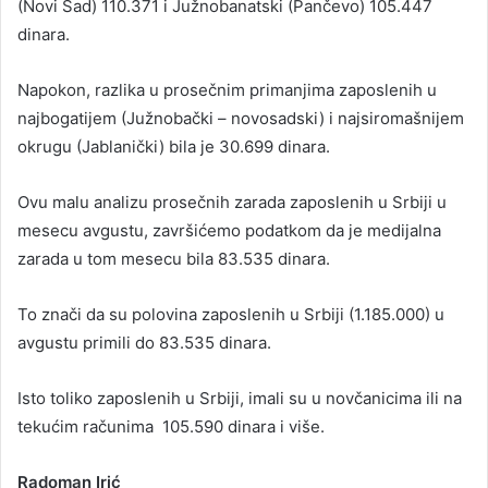
(Novi Sad) 110.371 i Južnobanatski (Pančevo) 105.447
dinara.
Napokon, razlika u prosečnim primanjima zaposlenih u
najbogatijem (Južnobački – novosadski) i najsiromašnijem
okrugu (Jablanički) bila je 30.699 dinara.
Ovu malu analizu prosečnih zarada zaposlenih u Srbiji u
mesecu avgustu, završićemo podatkom da je medijalna
zarada u tom mesecu bila 83.535 dinara.
To znači da su polovina zaposlenih u Srbiji (1.185.000) u
avgustu primili do 83.535 dinara.
Isto toliko zaposlenih u Srbiji, imali su u novčanicima ili na
tekućim računima 105.590 dinara i više.
Radoman Irić