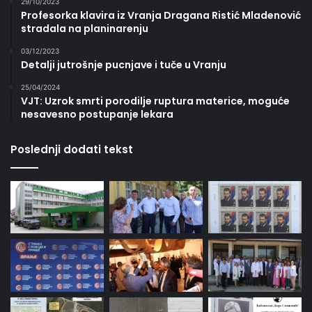
29/10/2023
Profesorka klavira iz Vranja Dragana Ristić Mladenović
stradala na planinarenju
03/12/2023
Detalji jutrošnje pucnjave i tuče u Vranju
25/04/2024
VJT: Uzrok smrti porodilje ruptura materice, moguće
nesavesno postupanje lekara
Poslednji dodati tekst