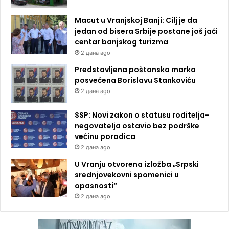
Macut u Vranjskoj Banji: Cilj je da
jedan od bisera Srbije postane još jači
centar banjskog turizma
2 дана ago
Predstavljena poštanska marka
posvećena Borislavu Stankoviću
2 дана ago
SSP: Novi zakon o statusu roditelja-
negovatelja ostavio bez podrške
većinu porodica
2 дана ago
U Vranju otvorena izložba „Srpski
srednjovekovni spomenici u
opasnosti“
2 дана ago