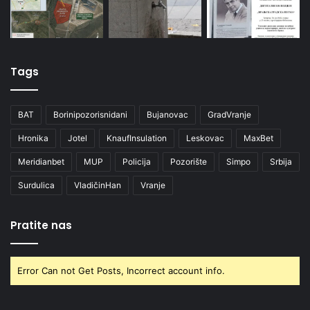
Tags
BAT
Borinipozorisnidani
Bujanovac
GradVranje
Hronika
Jotel
KnaufInsulation
Leskovac
MaxBet
Meridianbet
MUP
Policija
Pozorište
Simpo
Srbija
Surdulica
VladičinHan
Vranje
Pratite nas
Error Can not Get Posts, Incorrect account info.