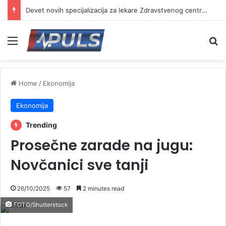
Devet novih specijalizacija za lekare Zdravstvenog centra Vranje
Menu
Se
Home
/
Ekonomija
Ekonomija
Trending
Prosečne zarade na jugu:
Novčanici sve tanji
26/10/2025
57
2 minutes read
FOTO/Shutterstock