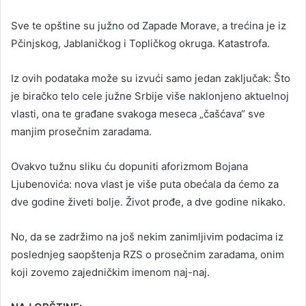
Sve te opštine su južno od Zapade Morave, a trećina je iz
Pčinjskog, Jablaničkog i Topličkog okruga. Katastrofa.
Iz ovih podataka može su izvući samo jedan zaključak: Što
je biračko telo cele južne Srbije više naklonjeno aktuelnoj
vlasti, ona te građane svakoga meseca „čašćava“ sve
manjim prosečnim zaradama.
Ovakvo tužnu sliku ću dopuniti aforizmom Bojana
Ljubenovića: nova vlast je više puta obećala da ćemo za
dve godine živeti bolje. Život prođe, a dve godine nikako.
No, da se zadržimo na još nekim zanimljivim podacima iz
poslednjeg saopštenja RZS o prosečnim zaradama, onim
koji zovemo zajedničkim imenom naj-naj.