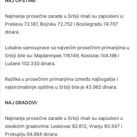
NAJ OPŠTINE:
Najmanje prosečne zarade u Srbiji imali su zaposleni u:
Preševu 72.187, Bojniku 72.752 i Bosilegradu 74.707
dinara.
Lokalne samouprave sa najvećim prosečnim primanjima u
Srbiji bile su: Majdanmpek 116.149, Kostolac 104.196 i
Lučane 102.330 dinara.
Razlika u prosečnim primanjima između najbogatije i
najsiromašnije opštine u Srbiji bila je 43.962 dinara.
NAJ GRADOVI:
Najmanje prosečne zarade u Srbiji imali su zaposleni u
sledećim gradovima: Leskovac 82.612, Vranju 83.547 i
Prokuplju 84.984 dinara.