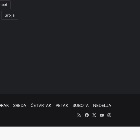
nbet
Srbija
ORAK
SREDA
ČETVRTAK
PETAK
SUBOTA
NEDELJA
RSS
Facebook
X
YouTube
Instagram