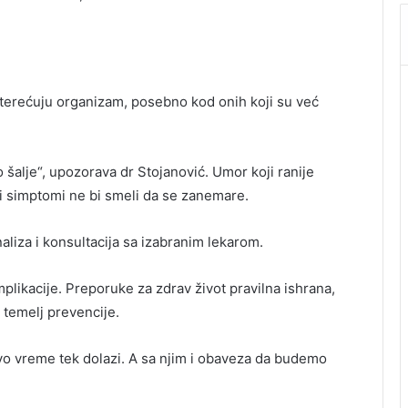
terećuju organizam, posebno kod onih koji su već
 šalje“, upozorava dr Stojanović. Umor koji ranije
ovi simptomi ne bi smeli da se zanemare.
aliza i konsultacija sa izabranim lekarom.
plikacije. Preporuke za zdrav život pravilna ishrana,
u temelj prevencije.
jivo vreme tek dolazi. A sa njim i obaveza da budemo