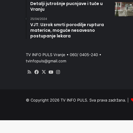
Detalji jutrošnje pucnjave i tuče u
Vranju
25/04/2024
VJT: Uzrok smrti porodilje ruptura
materice, moguće nesavesno
postupanje lekara
TV INFO PULS Vranje • 060/ 0405-240 •
tvinfopuls@gmail.com
RSS
Facebook
X
YouTube
Instagram
© Copyright 2026 TV INFO PULS. Sva prava zadržana. |