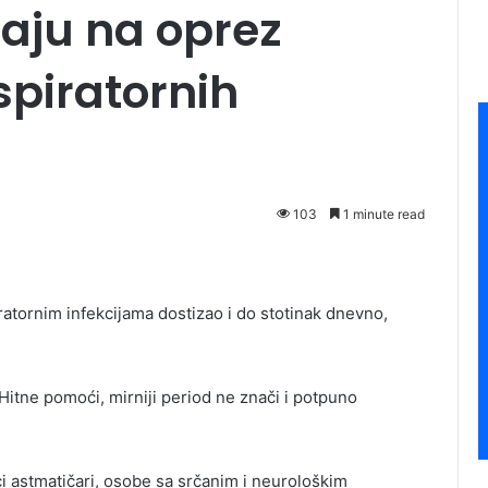
aju na oprez
piratornih
103
1 minute read
ratornim infekcijama dostizao i do stotinak dnevno,
Hitne pomoći, mirniji period ne znači i potpuno
ci astmatičari, osobe sa srčanim i neurološkim