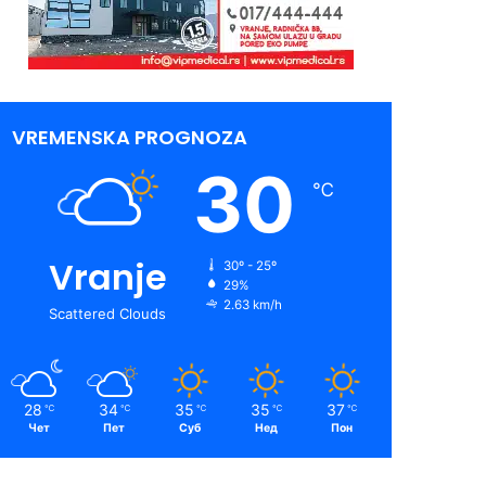
VREMENSKA PROGNOZA
30
℃
Vranje
30º - 25º
29%
2.63 km/h
Scattered Clouds
28
34
35
35
37
℃
℃
℃
℃
℃
Чет
Пет
Суб
Нед
Пон