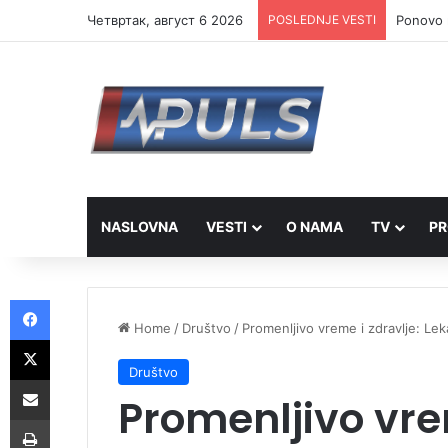
Четвртак, август 6 2026
POSLEDNJE VESTI
Ponovo r
NASLOVNA
VESTI
O NAMA
TV
PR
Facebook
Home
/
Društvo
/
Promenljivo vreme i zdravlje: Lek
X
Društvo
Share via Email
Promenljivo vre
Print