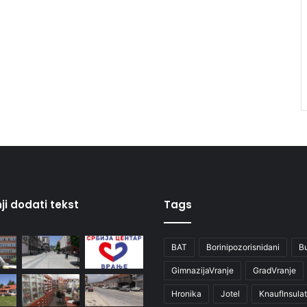
ji dodati tekst
Tags
BAT
Borinipozorisnidani
B
GimnazijaVranje
GradVranje
Hronika
Jotel
KnaufInsulat