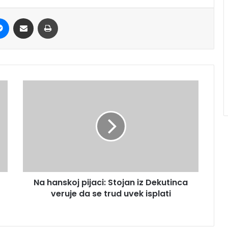
it
Messenger
Share via Email
Print
Na hanskoj pijaci: Stojan iz Dekutinca
veruje da se trud uvek isplati