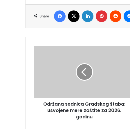
Facebook
X
LinkedIn
Pinterest
Redd
Share
Održana sednica Gradskog štaba:
usvojene mere zaštite za 2026.
godinu