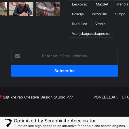
Leskovac
MaxBet
Meridia
Policija
Pozorište
Simpo
Surdulica
Vranje
Vranjskagradskapesma
Enter
your
Email
address
Sajt kreirao
Creative Design Studio P77
PONEDELJAK
UT
Optimized by Seraphinite Accelerator
Turns on site high speed to be attractive for people and search engines.