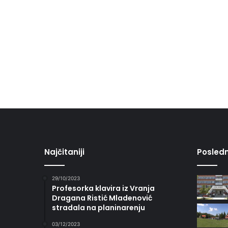
Najčitaniji
Posledn
29/10/2023
Profesorka klavira iz Vranja
Dragana Ristić Mladenović
stradala na planinarenju
03/12/2023