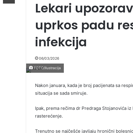
Lekari upozorav
uprkos padu res
infekcija
06/03/2026
FOTO/Ilustracija
Nakon januara, kada je broj pacijenata sa respi
situacija se sada smiruje.
Ipak, prema rečima dr Predraga Stojanovića iz 
rasterećenje.
Trenutno se najčešće javljaju hronični bolesni