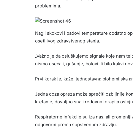
problemima.
Nagli skokovi i padovi temperature dodatno op
osetljivog zdravstvenog stanja.
„Važno je da osluškujemo signale koje nam telo
nismo osećali, gušenje, bolovi ili bilo kakvi n
Prvi korak je, kaže, jednostavna biohemijska an
Jedna doza opreza može sprečiti ozbiljnije kom
kretanje, dovoljno sna i redovna terapija ostaj
Respiratorne infekcije su iza nas, ali promenl
odgovorni prema sopstvenom zdravlju.