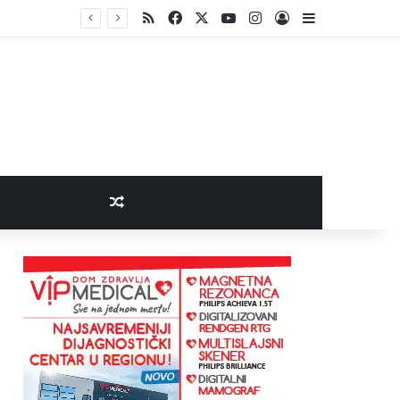
RSS
Facebook
X
YouTube
Instagram
Log In
Sidebar
Random Article