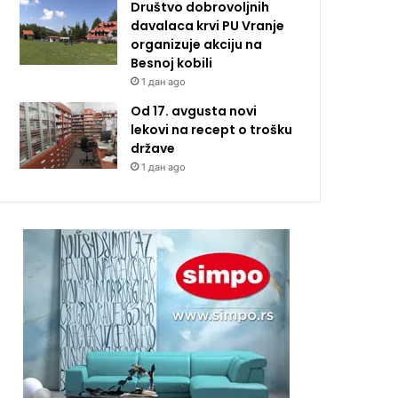
Društvo dobrovoljnih
davalaca krvi PU Vranje
organizuje akciju na
Besnoj kobili
1 дан ago
Od 17. avgusta novi
lekovi na recept o trošku
države
1 дан ago