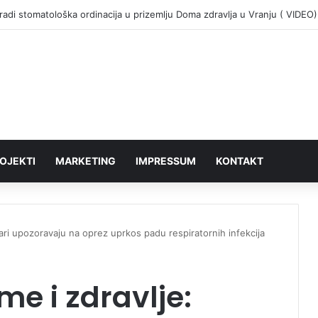
adi stomatološka ordinacija u prizemlju Doma zdravlja u Vranju ( VIDEO)
OJEKTI
MARKETING
IMPRESSUM
KONTAKT
ari upozoravaju na oprez uprkos padu respiratornih infekcija
me i zdravlje: