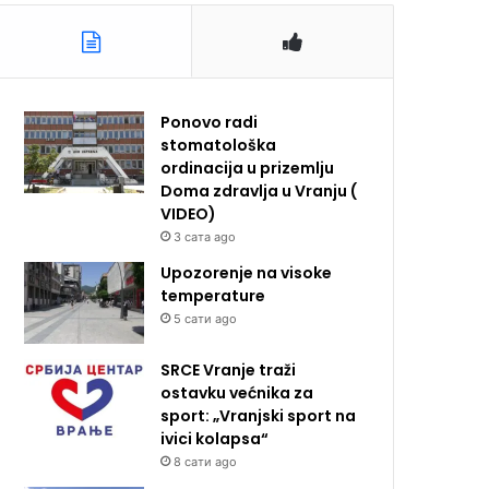
Ponovo radi
stomatološka
ordinacija u prizemlju
Doma zdravlja u Vranju (
VIDEO)
3 сата ago
Upozorenje na visoke
temperature
5 сати ago
SRCE Vranje traži
ostavku većnika za
sport: „Vranjski sport na
ivici kolapsa“
8 сати ago