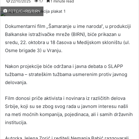
22/10/2025
17
1 minute read
FOTO/CHRIS/BIRN
Dokumentarni film
„
Šamaranje u ime naroda“, u produkciji
Balkanske istraživačke mreže (BIRN), biće prikazan u
sredu, 22. oktobra u 18 časova u Medijskom skloništu (ul.
Osme brigade 3) u Vranju.
Nakon projekcije biće održana i javna debata o SLAPP
tužbama – strateškim tužbama usmerenim protiv javnog
delovanja.
Film donosi priče aktivista i novinara iz različitih delova
Srbije, koji su se zbog svog rada u javnom interesu našli
na meti moćnih kompanija, pojedinaca, ali i samih državnih
institucija.
Autorka Jelena Zorić i reditelj Nemanja Babić razgovarali