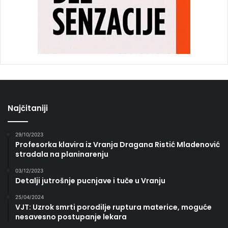
Najčitaniji
29/10/2023
Profesorka klavira iz Vranja Dragana Ristić Mladenović
stradala na planinarenju
03/12/2023
Detalji jutrošnje pucnjave i tuče u Vranju
25/04/2024
VJT: Uzrok smrti porodilje ruptura materice, moguće
nesavesno postupanje lekara