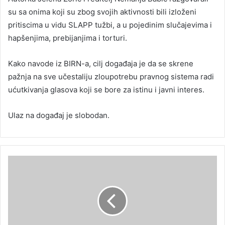
su sa onima koji su zbog svojih aktivnosti bili izloženi
pritiscima u vidu SLAPP tužbi, a u pojedinim slučajevima i
hapšenjima, prebijanjima i torturi.
Kako navode iz BIRN-a, cilj događaja je da se skrene
pažnja na sve učestaliju zloupotrebu pravnog sistema radi
ućutkivanja glasova koji se bore za istinu i javni interes.
Ulaz na događaj je slobodan.