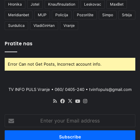
Hronika
Jotel
KnaufInsulation
Leskovac
MaxBet
Meridianbet
MUP
Policija
Pozorište
Simpo
Srbija
Surdulica
VladičinHan
Vranje
Pratite nas
Error Can not Get Posts, Incorrect account info.
TV INFO PULS Vranje • 060/ 0405-240 • tvinfopuls@gmail.com
RSS
Facebook
X
YouTube
Instagram
Enter
your
Email
address