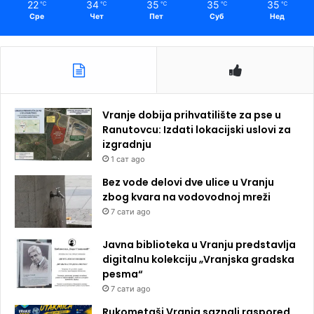
22
34
35
35
35
℃
℃
℃
℃
℃
Сре
Чет
Пет
Суб
Нед
Vranje dobija prihvatilište za pse u
Ranutovcu: Izdati lokacijski uslovi za
izgradnju
1 сат ago
Bez vode delovi dve ulice u Vranju
zbog kvara na vodovodnoj mreži
7 сати ago
Javna biblioteka u Vranju predstavlja
digitalnu kolekciju „Vranjska gradska
pesma“
7 сати ago
Rukometaši Vranja saznali raspored