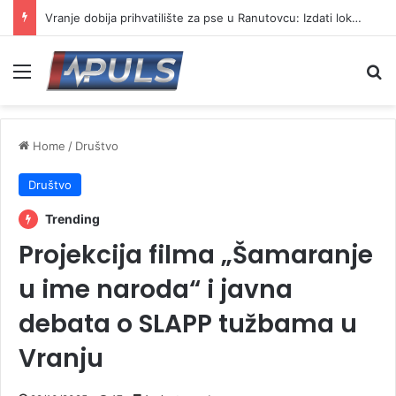
Vranje dobija prihvatilište za pse u Ranutovcu: Izdati lokacijski uslovi za izgradnju
Menu
Se
Home
/
Društvo
Društvo
Trending
Projekcija filma „Šamaranje
u ime naroda“ i javna
debata o SLAPP tužbama u
Vranju