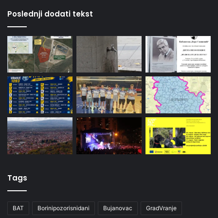
Poslednji dodati tekst
Tags
BAT
Borinipozorisnidani
Bujanovac
GradVranje