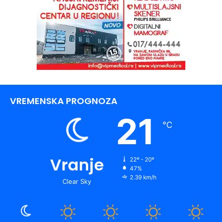
VREMENSKA PROGNOZA
21
℃
Vranje
22º - 20º
47%
2.39 km/h
Clear Sky