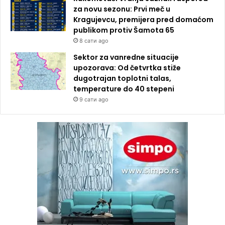
za novu sezonu: Prvi meč u
Kragujevcu, premijera pred domaćom
publikom protiv Šamota 65
8 сати ago
Sektor za vanredne situacije
upozorava: Od četvrtka stiže
dugotrajan toplotni talas,
temperature do 40 stepeni
9 сати ago