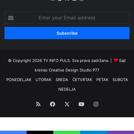
Enter
your
Email
address
© Copyright 2026 TV INFO PULS. Sva prava zadržana. |
Sajt
kreirao
Creative Design Studio P77
PONEDELJAK
UTORAK
SREDA
ČETVRTAK
PETAK
SUBOTA
NEDELJA
RSS
Facebook
X
YouTube
Instagram
Optimized by Seraphinite Accelerator