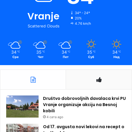
Vranje
34º - 24º
20%
4.76 km/h
Scattered Clouds
34
35
34
35
34
℃
℃
℃
℃
℃
Сре
Чет
Пет
Суб
Нед
Društvo dobrovoljnih davalaca krvi PU
Vranje organizuje akciju na Besnoj
kobili
4 сата ago
Od 17. avgusta novi lekovi na recept o