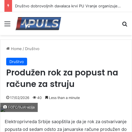
Društvo dobrovoljnih davalaca krvi PU Vranje organizuje akciju na Besnoj kobili
Menu
Se
Home
/
Društvo
Društvo
Produžen rok za popust na
račune za struju
17/02/2026
40
Less than a minute
FOTO/Ilustracija
Elektroprivreda Srbije saopštila je da je rok za ostvarivanje
popusta od sedam odsto za januarske račune produžen do