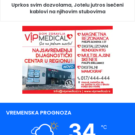
Uprkos svim dozvolama, Jotelu jutros isečeni
kablovi na njihovim stubovima
VREMENSKA PROGNOZA
34
℃