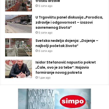
trošku države
5 сати ago
U Trgovištu panel diskusija „Porodica,
zdravlje i odgovornost – izazovi
savremenog života“
5 сати ago
Svetska nedelja dojenja: „Dojenje –
najbolji početak života“
6 сати ago
Isidor Stefanović napustio pokret
„Ćale, ovo je za tebe“: Najavio
formiranje novog pokreta
1 дан ago