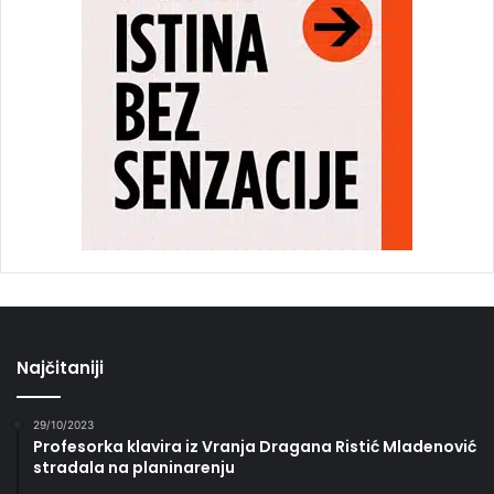
Najčitaniji
29/10/2023
Profesorka klavira iz Vranja Dragana Ristić Mladenović
stradala na planinarenju