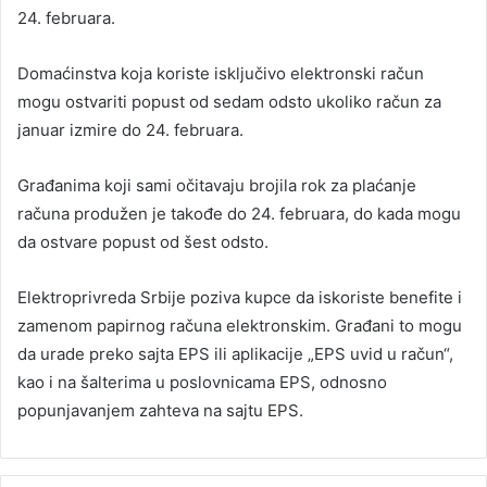
24. februara.
Domaćinstva koja koriste isključivo elektronski račun
mogu ostvariti popust od sedam odsto ukoliko račun za
januar izmire do 24. februara.
Građanima koji sami očitavaju brojila rok za plaćanje
računa produžen je takođe do 24. februara, do kada mogu
da ostvare popust od šest odsto.
Elektroprivreda Srbije poziva kupce da iskoriste benefite i
zamenom papirnog računa elektronskim. Građani to mogu
da urade preko sajta EPS ili aplikacije „EPS uvid u račun“,
kao i na šalterima u poslovnicama EPS, odnosno
popunjavanjem zahteva na sajtu EPS.