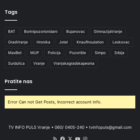
Tags
BAT
Borinipozorisnidani
Bujanovac
GimnazijaVranje
GradVranje
Hronika
Jotel
KnaufInsulation
Leskovac
MaxBet
MUP
Policija
Pozorište
Simpo
Srbija
Surdulica
Vranje
Vranjskagradskapesma
Pratite nas
Error Can not Get Posts, Incorrect account info.
TV INFO PULS Vranje • 060/ 0405-240 • tvinfopuls@gmail.com
RSS
Facebook
X
YouTube
Instagram