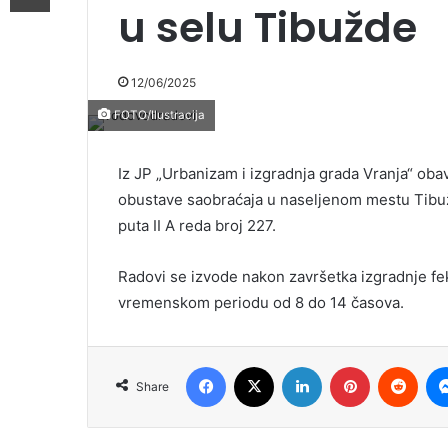
u selu Tibužde
12/06/2025
FOTO/Ilustracija
Iz JP „Urbanizam i izgradnja grada Vranja“ ob
obustave saobraćaja u naseljenom mestu Tibužd
puta II A reda broj 227.
Radovi se izvode nakon završetka izgradnje feka
vremenskom periodu od 8 do 14 časova.
Facebook
X
LinkedIn
Pinterest
Redd
Share