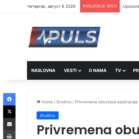
Четвртак, август 6 2026
POSLEDNJE VESTI
SRCE Vra
NASLOVNA
VESTI
O NAMA
TV
PR
Facebook
Home
/
Društvo
/
Privremena obustava saobraćaja 
X
Društvo
Share via Email
Privremena obu
Print