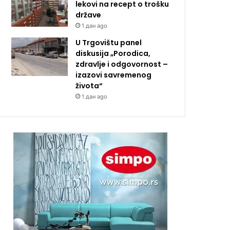
lekovi na recept o trošku
države
1 дан ago
U Trgovištu panel
diskusija „Porodica,
zdravlje i odgovornost –
izazovi savremenog
života“
1 дан ago