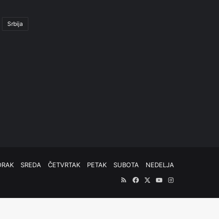
Srbija
ORAK
SREDA
ČETVRTAK
PETAK
SUBOTA
NEDELJA
RSS
Facebook
X
YouTube
Instagram