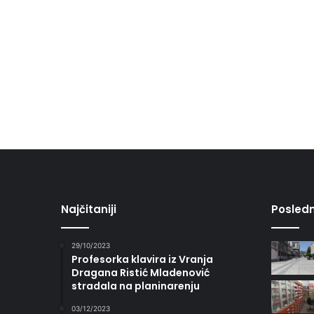
Najčitaniji
Posledn
29/10/2023
Profesorka klavira iz Vranja
Dragana Ristić Mladenović
stradala na planinarenju
03/12/2023