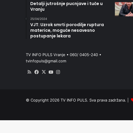
Detalji jutrošnje pucnjave i tuče u
Vranju
25/04/2024
VJT: Uzrok smrti porodilje ruptura
materice, moguće nesavesno
postupanje lekara
TV INFO PULS Vranje • 060/ 0405-240 •
tvinfopuls@gmail.com
RSS
Facebook
X
YouTube
Instagram
© Copyright 2026 TV INFO PULS. Sva prava zadržana. |