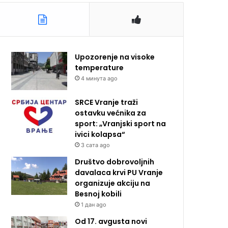
Upozorenje na visoke
temperature
4 минута ago
SRCE Vranje traži
ostavku većnika za
sport: „Vranjski sport na
ivici kolapsa“
3 сата ago
Društvo dobrovoljnih
davalaca krvi PU Vranje
organizuje akciju na
Besnoj kobili
1 дан ago
Od 17. avgusta novi