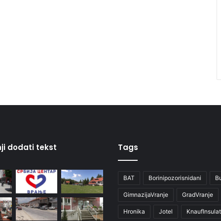
ji dodati tekst
Tags
BAT
Borinipozorisnidani
B
GimnazijaVranje
GradVranje
Hronika
Jotel
KnaufInsulat