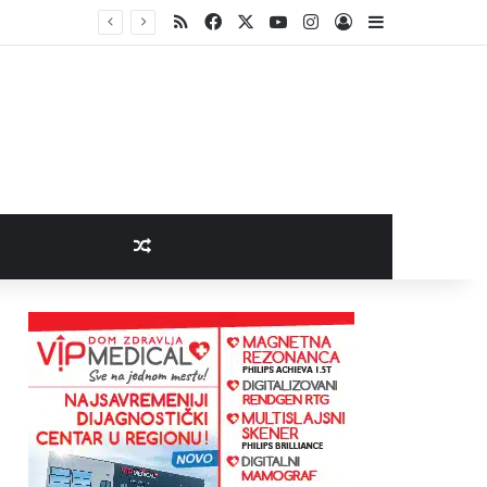
RSS
Facebook
X
YouTube
Instagram
Log In
Sidebar
Random Article