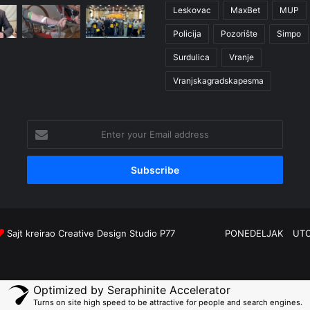
Leskovac
MaxBet
MUP
Policija
Pozorište
Simpo
Surdulica
Vranje
Vranjskagradskapesma
Enter
your
Email
address
Sajt kreirao
Creative Design Studio P77
PONEDELJAK
UT
Optimized by Seraphinite Accelerator
Turns on site high speed to be attractive for people and search engines.