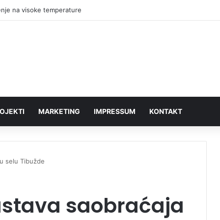
nje traži ostavku većnika za sport: „Vranjski sport na ivici kolapsa“
OJEKTI
MARKETING
IMPRESSUM
KONTAKT
u selu Tibužde
stava saobraćaja