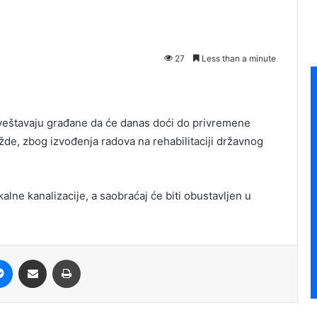
27
Less than a minute
aveštavaju građane da će danas doći do privremene
e, zbog izvođenja radova na rehabilitaciji državnog
lne kanalizacije, a saobraćaj će biti obustavljen u
it
Messenger
Share via Email
Print