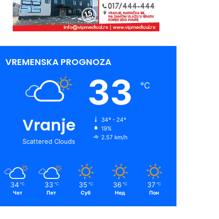
VREMENSKA PROGNOZA
33
℃
Vranje
34º - 24º
19%
2.57 km/h
Scattered Clouds
34
33
35
36
37
℃
℃
℃
℃
℃
Чет
Пет
Суб
Нед
Пон