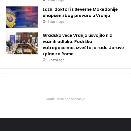
Lažni doktor iz Severne Makedonije
uhapšen zbog prevara u Vranju
17 сати ago
Gradsko veće Vranja usvojilo niz
važnih odluka: Podrška
vatrogascima, izveštaj o radu Uprave
i plan za Rome
18 сати ago
Vodič Istina bez senzacije