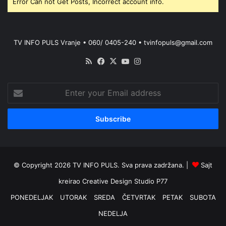
Error Can not Get Posts, Incorrect account info.
TV INFO PULS Vranje • 060/ 0405-240 • tvinfopuls@gmail.com
RSS
Facebook
X
YouTube
Instagram
Enter
your
Email
address
© Copyright 2026 TV INFO PULS. Sva prava zadržana. |
Sajt
kreirao
Creative Design Studio P77
PONEDELJAK
UTORAK
SREDA
ČETVRTAK
PETAK
SUBOTA
NEDELJA