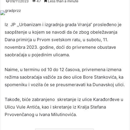
09/11/2023
47
Less than a minute
Iz JP ,,Urbanizam i izgradnja grada Vranja“ prosleđeno je
saopštenje u kojem se navodi da će zbog obeležavanja
Dana primirja u Prvom svetskom ratu, u subotu, 11.
novembra 2023. godine, doći do privremene obustave
saobraćaja u pojedinim ulicama.
Naime, u terminu od 10 do 12 časova, privremena izmena
režima saobraćaja važiće za deo ulice Bore Stankovića, ka
spomeniku i vozila će se preusmeravati ka Dunavskoj ulici.
Takođe, biće zabranjeno skretanje iz ulice Karađorđeve u
Ulicu Vule Antića, kao i skretanje iz Kralja Stefana
Prvovenčanog u Ivana Milutinovića.