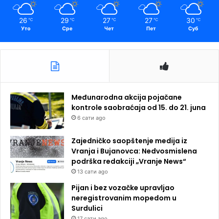
26
29
27
27
30
℃
℃
℃
℃
℃
Уто
Сре
Чет
Пет
Суб
Međunarodna akcija pojačane
kontrole saobraćaja od 15. do 21. juna
6 сати ago
Zajedničko saopštenje medija iz
Vranja i Bujanovca: Nedvosmislena
podrška redakciji „Vranje News“
13 сати ago
Pijan i bez vozačke upravljao
neregistrovanim mopedom u
Surdulici
17 сати ago