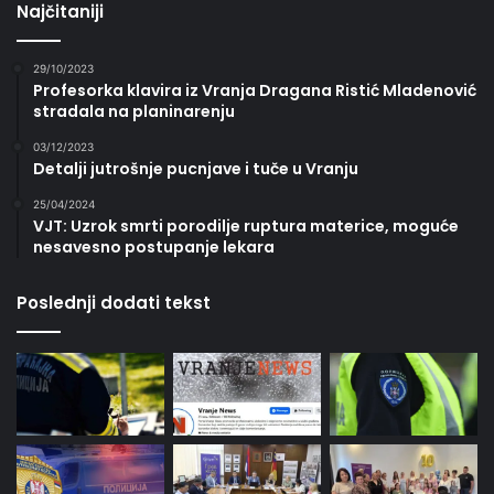
Najčitaniji
29/10/2023
Profesorka klavira iz Vranja Dragana Ristić Mladenović
stradala na planinarenju
03/12/2023
Detalji jutrošnje pucnjave i tuče u Vranju
25/04/2024
VJT: Uzrok smrti porodilje ruptura materice, moguće
nesavesno postupanje lekara
Poslednji dodati tekst