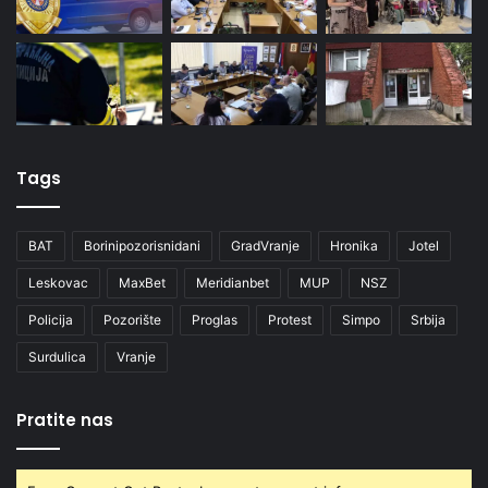
Tags
BAT
Borinipozorisnidani
GradVranje
Hronika
Jotel
Leskovac
MaxBet
Meridianbet
MUP
NSZ
Policija
Pozorište
Proglas
Protest
Simpo
Srbija
Surdulica
Vranje
Pratite nas