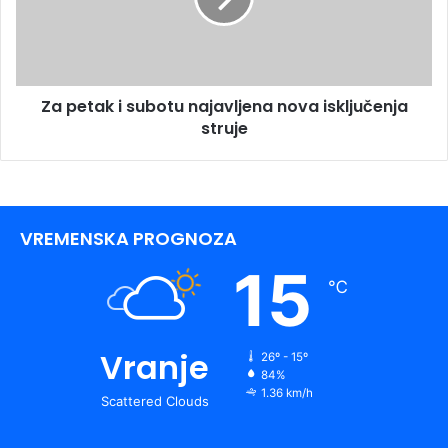
Za petak i subotu najavljena nova isključenja
struje
VREMENSKA PROGNOZA
15
℃
Vranje
26º - 15º
84%
1.36 km/h
Scattered Clouds