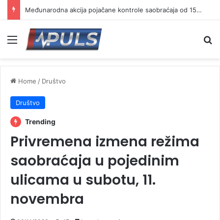
Međunarodna akcija pojačane kontrole saobraćaja od 15. do 21. juna
Menu
Se
Home
/
Društvo
Društvo
Trending
Privremena izmena režima
saobraćaja u pojedinim
ulicama u subotu, 11.
novembra