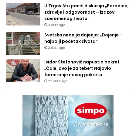
U Trgovištu panel diskusija „Porodica,
zdravlje i odgovornost – izazovi
savremenog života“
3 сата ago
Svetska nedelja dojenja: „Dojenje –
najbolji početak života“
3 сата ago
Isidor Stefanović napustio pokret
„Ćale, ovo je za tebe“: Najavio
formiranje novog pokreta
22 сата ago