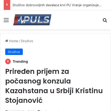
Društvo dobrovoljnih davalaca krvi PU Vranje organizuje akciju na Besnoj kobili
Menu
Se
Home
/
Društvo
Društvo
Trending
Priređen prijem za
počasnog konzula
Kazahstana u Srbiji Kristinu
Stojanović