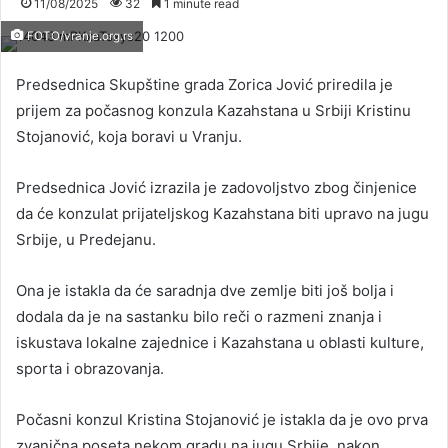
11/08/2025
32
1 minute read
FOTO/vranje.org.rs
Predsednica Skupštine grada Zorica Jović priredila je
prijem za počasnog konzula Kazahstana u Srbiji Kristinu
Stojanović, koja boravi u Vranju.
Predsednica Jović izrazila je zadovoljstvo zbog činjenice
da će konzulat prijateljskog Kazahstana biti upravo na jugu
Srbije, u Predejanu.
Ona je istakla da će saradnja dve zemlje biti još bolja i
dodala da je na sastanku bilo reči o razmeni znanja i
iskustava lokalne zajednice i Kazahstana u oblasti kulture,
sporta i obrazovanja.
Počasni konzul Kristina Stojanović je istakla da je ovo prva
zvanična poseta nekom gradu na jugu Srbije, nakon