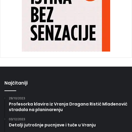
Najčitaniji
29/10/2023
Profesorka klavira iz Vranja Dragana Ristić Mladenović
stradala na planinarenju
03/12/2023
Detalji jutrošnje pucnjave i tuče u Vranju