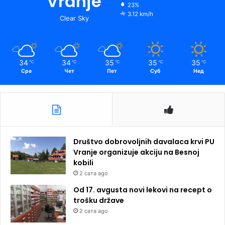
Vranje
23%
3.12 km/h
Clear Sky
34
34
35
35
35
℃
℃
℃
℃
℃
Сре
Чет
Пет
Суб
Нед
Društvo dobrovoljnih davalaca krvi PU
Vranje organizuje akciju na Besnoj
kobili
2 сата ago
Od 17. avgusta novi lekovi na recept o
trošku države
2 сата ago