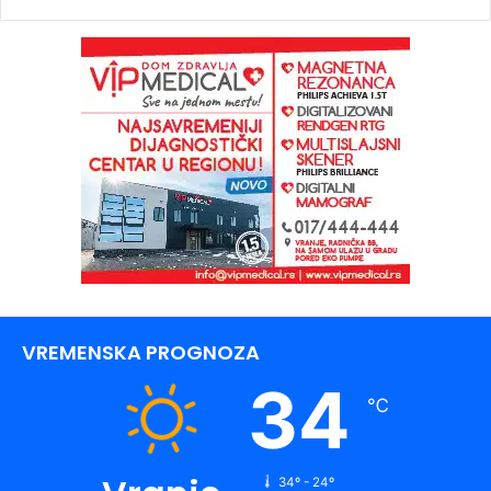
VREMENSKA PROGNOZA
34
℃
34º - 24º