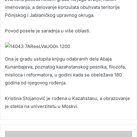
imenovanja, a delovanje konzulata obuhvata teritorije
Pčinjskog i Jablaničkog upravnog okruga.
Povod posete je saradnja u više oblasti.
Ona je gradu ustupila knjigu odabranih dela Abaja
Kunanbajeva, poznatog kazahstanskog pesnika, filozofa,
mislioca i reformatora, u godini kada se obeležava 180
godina od njegovog rođenja.
Kristina Stojanović je rođena u Kazahstanu, a obrazovanje
je stekla na univerzitetu u Moskvi.