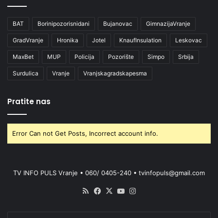
BAT
Borinipozorisnidani
Bujanovac
GimnazijaVranje
GradVranje
Hronika
Jotel
KnaufInsulation
Leskovac
MaxBet
MUP
Policija
Pozorište
Simpo
Srbija
Surdulica
Vranje
Vranjskagradskapesma
Pratite nas
Error Can not Get Posts, Incorrect account info.
TV INFO PULS Vranje • 060/ 0405-240 • tvinfopuls@gmail.com
RSS
Facebook
X
YouTube
Instagram
Enter