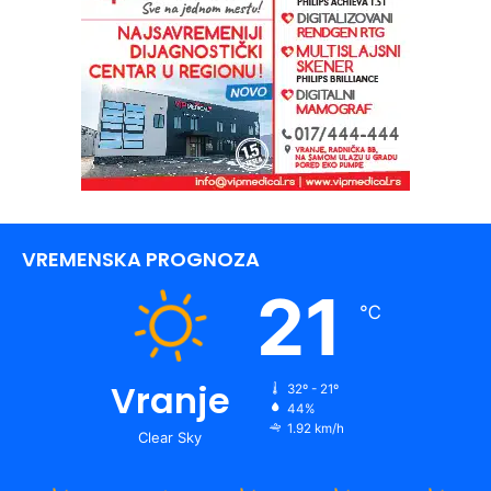
VREMENSKA PROGNOZA
21
℃
Vranje
32º - 21º
44%
1.92 km/h
Clear Sky