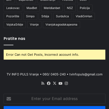
Leskovac
MaxBet
Meridianbet
NSZ
Policija
Pozorište
Simpo
Srbija
Surdulica
VladičinHan
VojskaSrbije
Vranje
Vranjskagradskapesma
Pratite nas
Error Can not Get Posts, Incorrect account info.
TV INFO PULS Vranje • 060/ 0405-240 • tvinfopuls@gmail.com
RSS
Facebook
X
YouTube
Instagram
Enter
your
Email