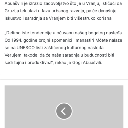
Abuašvili je izrazio zadovoljstvo što je u Vranju, ističući da
Gruzija tek ulazi u fazu urbanog razvoja, pa će današnje
iskustvo i saradnja sa Vranjem biti višestruko korisna.
„Delimo iste tendencije u očuvanu našeg bogatog nasleđa.
Od 1994. godine brojni spomenici i manastiri Mčete nalaze
se na UNESCO listi zaštićenog kulturnog nasleđa.
Verujem, takođe, da će naša saradnja u budućnosti biti
sadržajna i produktivna“, rekao je Gogi Abuašvili.