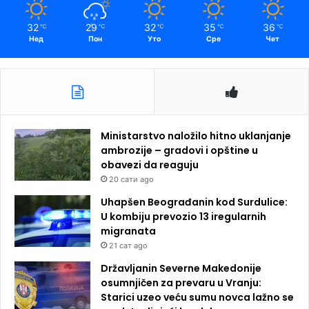
32
29
32
35
36
℃
℃
℃
℃
℃
Нед
Пон
Уто
Сре
Чет
Ministarstvo naložilo hitno uklanjanje
ambrozije – gradovi i opštine u
obavezi da reaguju
20 сати ago
Uhapšen Beograđanin kod Surdulice:
U kombiju prevozio 13 iregularnih
migranata
21 сат ago
Državljanin Severne Makedonije
osumnjičen za prevaru u Vranju:
Starici uzeo veću sumu novca lažno se