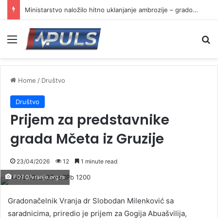
Ministarstvo naložilo hitno uklanjanje ambrozije – gradovi i opštine u obavezi da reaguju
Menu
Se
Home
/
Društvo
Društvo
Prijem za predstavnike
grada Mčeta iz Gruzije
23/04/2026
12
1 minute read
FOTO/vranje.org.rs
Gradonačelnik Vranja dr Slobodan Milenković sa
saradnicima, priredio je prijem za Gogija Abuašvilija,