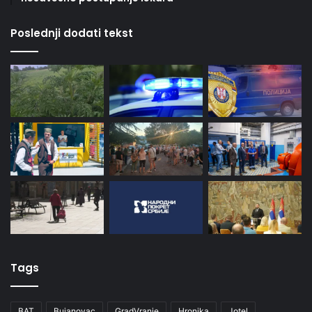
Poslednji dodati tekst
Tags
BAT
Bujanovac
GradVranje
Hronika
Jotel