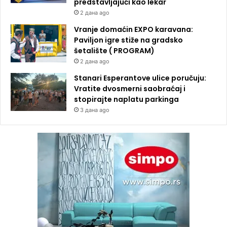
predstavljajući kao lekar
2 дана ago
Vranje domaćin EXPO karavana:
Paviljon igre stiže na gradsko
šetalište ( PROGRAM)
2 дана ago
Stanari Esperantove ulice poručuju:
Vratite dvosmerni saobraćaj i
stopirajte naplatu parkinga
3 дана ago