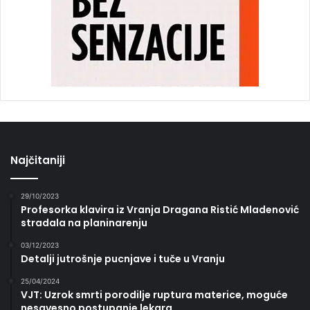
Najčitaniji
29/10/2023
Profesorka klavira iz Vranja Dragana Ristić Mladenović
stradala na planinarenju
03/12/2023
Detalji jutrošnje pucnjave i tuče u Vranju
25/04/2024
VJT: Uzrok smrti porodilje ruptura materice, moguće
nesavesno postupanje lekara