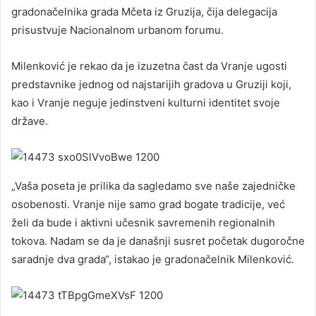
gradonačelnika grada Mčeta iz Gruzija, čija delegacija
prisustvuje Nacionalnom urbanom forumu.
Milenković je rekao da je izuzetna čast da Vranje ugosti
predstavnike jednog od najstarijih gradova u Gruziji koji,
kao i Vranje neguje jedinstveni kulturni identitet svoje
države.
„Vaša poseta je prilika da sagledamo sve naše zajedničke
osobenosti. Vranje nije samo grad bogate tradicije, već
želi da bude i aktivni učesnik savremenih regionalnih
tokova. Nadam se da je današnji susret početak dugoročne
saradnje dva grada“, istakao je gradonačelnik Milenković.