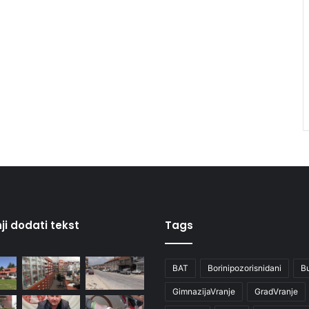
ji dodati tekst
Tags
BAT
Borinipozorisnidani
B
GimnazijaVranje
GradVranje