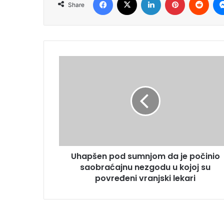
Share
Uhapšen pod sumnjom da je počinio
saobraćajnu nezgodu u kojoj su
povređeni vranjski lekari