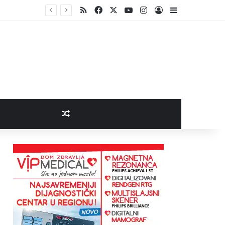
RSS
Facebook
X
YouTube
Instagram
Log In
Sidebar
Random Article