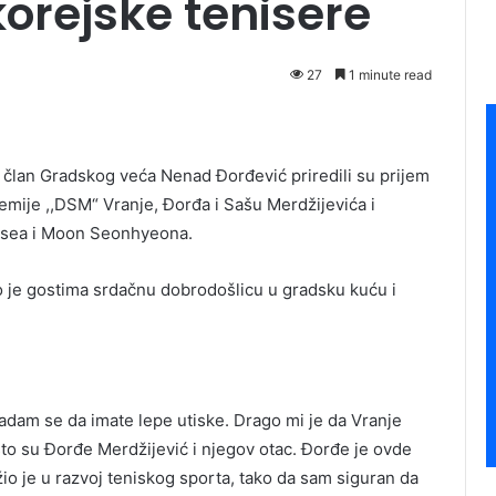
korejske tenisere
27
1 minute read
 član Gradskog veća Nenad Đorđević priredili su prijem
emije ,,DSM“ Vranje, Đorđa i Sašu Merdžijevića i
osea i Moon Seonhyeona.
 je gostima srdačnu dobrodošlicu u gradsku kuću i
adam se da imate lepe utiske. Drago mi je da Vranje
to su Đorđe Merdžijević i njegov otac. Đorđe je ovde
io je u razvoj teniskog sporta, tako da sam siguran da