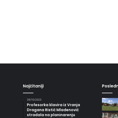
Najčitaniji
Posledn
29/10/2023
Profesorka klavira iz Vranja
Dragana Ristić Mladenović
stradala na planinarenju