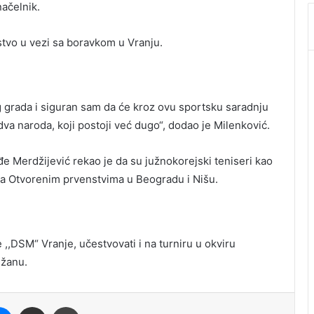
načelnik.
jstvo u vezi sa boravkom u Vranju.
eg grada i siguran sam da će kroz ovu sportsku saradnju
dva naroda, koji postoji već dugo“, dodao je Milenković.
e Merdžijević rekao je da su južnokorejski teniseri kao
a Otvorenim prvenstvima u Beogradu i Nišu.
,,DSM“ Vranje, učestvovati i na turniru u okviru
džanu.
it
Messenger
Share via Email
Print