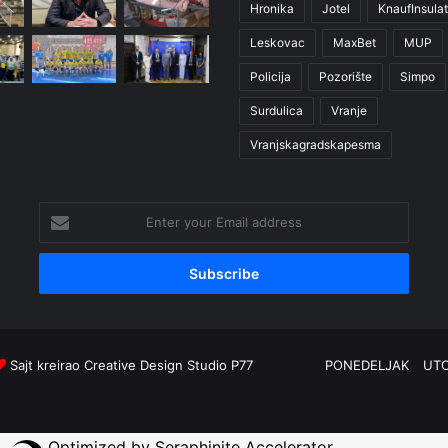
Hronika
Jotel
KnaufInsulat
Leskovac
MaxBet
MUP
Policija
Pozorište
Simpo
Surdulica
Vranje
Vranjskagradskapesma
Enter
your
Email
address
Sajt kreirao
Creative Design Studio P77
PONEDELJAK
UT
Optimized by Seraphinite Accelerator