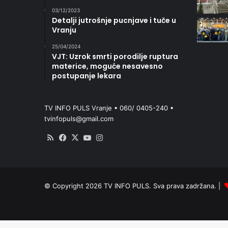
03/12/2023
Detalji jutrošnje pucnjave i tuče u
Vranju
25/04/2024
VJT: Uzrok smrti porodilje ruptura
materice, moguće nesavesno
postupanje lekara
TV INFO PULS Vranje • 060/ 0405-240 •
tvinfopuls@gmail.com
RSS
Facebook
X
YouTube
Instagram
© Copyright 2026 TV INFO PULS. Sva prava zadržana. |