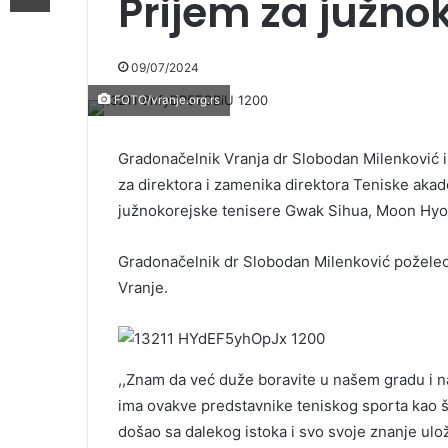
Prijem za južno
09/07/2024
FOTO/vranje.org.rs
Gradonačelnik Vranja dr Slobodan Milenković i
za direktora i zamenika direktora Teniske akad
južnokorejske tenisere Gwak Sihua, Moon Hy
Gradonačelnik dr Slobodan Milenković poželeo
Vranje.
,,Znam da već duže boravite u našem gradu i n
ima ovakve predstavnike teniskog sporta kao š
došao sa dalekog istoka i svo svoje znanje ulož