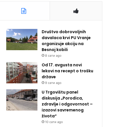
Društvo dobrovoljnih
davalaca krvi PU Vranje
organizuje akciju na
Besnoj kobili
8 сати ago
Od 17. avgusta novi
lekovi na recept o trošku
države
9 сати ago
U Trgovištu panel
diskusija „Porodica,
zdravlje i odgovornost –
izazovi savremenog
života“
10 сати ago