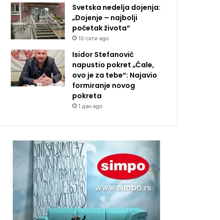
Svetska nedelja dojenja:
„Dojenje – najbolji
početak života“
10 сати ago
Isidor Stefanović
napustio pokret „Ćale,
ovo je za tebe“: Najavio
formiranje novog
pokreta
1 дан ago