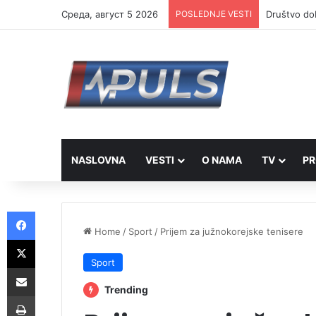
Cреда, август 5 2026
POSLEDNJE VESTI
Društvo dob
NASLOVNA
VESTI
O NAMA
TV
PR
Facebook
Home
/
Sport
/
Prijem za južnokorejske tenisere
X
Sport
Share via Email
Trending
Print