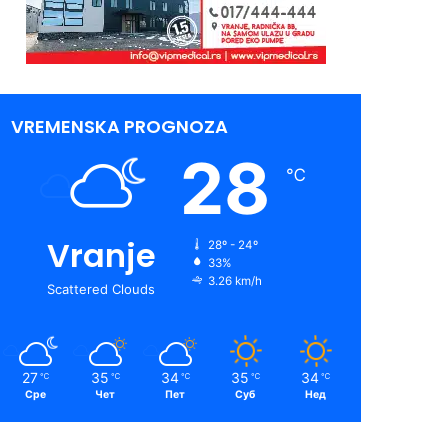
VREMENSKA PROGNOZA
28
℃
Vranje
28º - 24º
33%
3.26 km/h
Scattered Clouds
27
35
34
35
34
℃
℃
℃
℃
℃
Сре
Чет
Пет
Суб
Нед