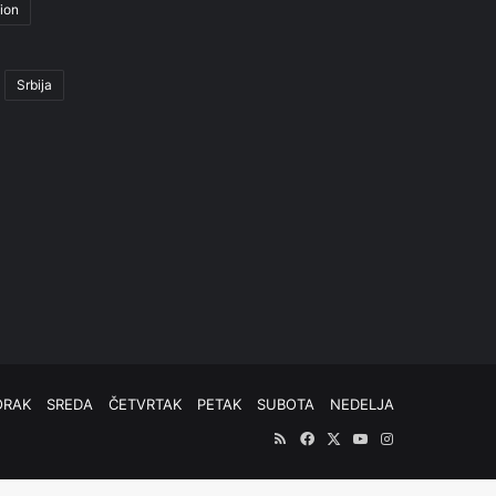
ion
Srbija
ORAK
SREDA
ČETVRTAK
PETAK
SUBOTA
NEDELJA
RSS
Facebook
X
YouTube
Instagram