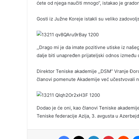
ćete od njega naučiti mnogo“, istakao je grado
Gosti iz Južne Koreje istakli su veliko zadovol
,,Drago mi je da imate pozitivne utiske iz naš
dalje biti unapređen prijateljski odnos između 
Direktor Teniske akademije ,,DSM“ Vranje Đorđ
članovi pomenute Akademije već učestvovali n
Dodao je će oni, kao članovi Teniske akademije 
Teniske federacije Azija, 3. avgusta u Azerbej
Facebook
X
LinkedIn
Pinterest
Redd