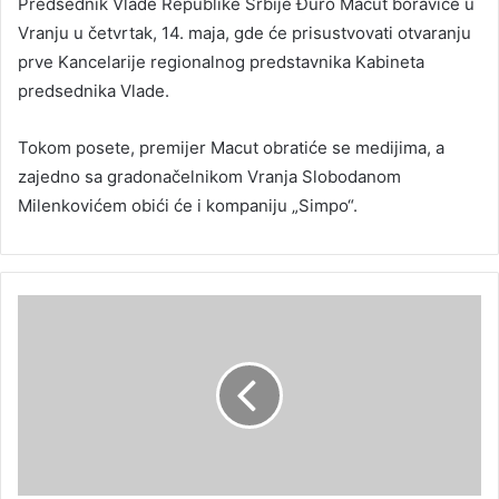
Predsednik Vlade Republike Srbije Đuro Macut boraviće u
Vranju u četvrtak, 14. maja, gde će prisustvovati otvaranju
prve Kancelarije regionalnog predstavnika Kabineta
predsednika Vlade.
Tokom posete, premijer Macut obratiće se medijima, a
zajedno sa gradonačelnikom Vranja Slobodanom
Milenkovićem obići će i kompaniju „Simpo“.