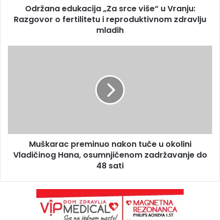
Održana edukacija „Za srce više“ u Vranju:
Razgovor o fertilitetu i reproduktivnom zdravlju
mladih
Muškarac preminuo nakon tuče u okolini
Vladičinog Hana, osumnjičenom zadržavanje do
48 sati