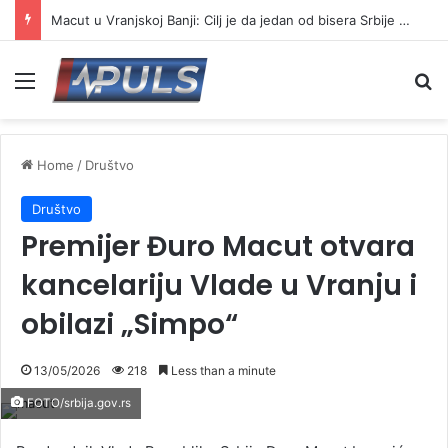
Macut u Vranjskoj Banji: Cilj je da jedan od bisera Srbije postane još jači centar banjskog turizma
Menu
Se
Home
/
Društvo
Društvo
Premijer Đuro Macut otvara
kancelariju Vlade u Vranju i
obilazi „Simpo“
13/05/2026
218
Less than a minute
FOTO/srbija.gov.rs