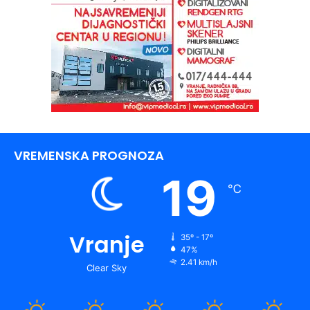
VREMENSKA PROGNOZA
19
℃
Vranje
35º - 17º
47%
2.41 km/h
Clear Sky