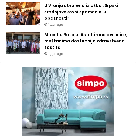
U Vranju otvorena izložba „Srpski
srednjovekovni spomenici u
opasnosti“
1 дан ago
Macut u Rataju: Asfaltirane dve ulice,
meštanima dostupnija zdravstvena
zaštita
1 дан ago