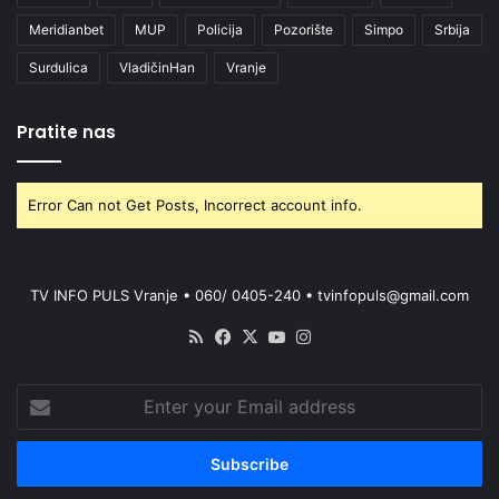
Meridianbet
MUP
Policija
Pozorište
Simpo
Srbija
Surdulica
VladičinHan
Vranje
Pratite nas
Error Can not Get Posts, Incorrect account info.
TV INFO PULS Vranje • 060/ 0405-240 • tvinfopuls@gmail.com
RSS
Facebook
X
YouTube
Instagram
Enter
your
Email
address