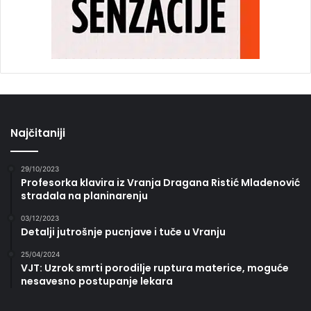
Najčitaniji
29/10/2023
Profesorka klavira iz Vranja Dragana Ristić Mladenović
stradala na planinarenju
03/12/2023
Detalji jutrošnje pucnjave i tuče u Vranju
25/04/2024
VJT: Uzrok smrti porodilje ruptura materice, moguće
nesavesno postupanje lekara