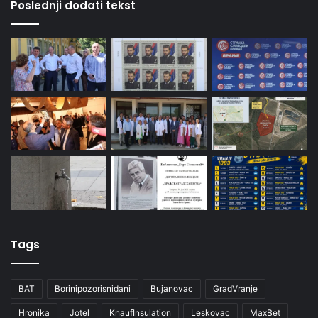
Poslednji dodati tekst
Tags
BAT
Borinipozorisnidani
Bujanovac
GradVranje
Hronika
Jotel
KnaufInsulation
Leskovac
MaxBet