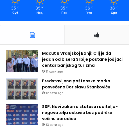
35
35
35
36
38
℃
℃
℃
℃
℃
Суб
Нед
Пон
Уто
Сре
Macut u Vranjskoj Banji: Cilj je da
jedan od bisera Srbije postane još jači
centar banjskog turizma
11 сати ago
Predstavljena poštanska marka
posvećena Borislavu Stankoviću
12 сати ago
SSP: Novi zakon o statusu roditelja-
negovatelja ostavio bez podrške
većinu porodica
13 сати ago